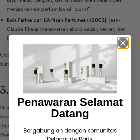
menjadikannya parfum boisé “purist”.
Bois Farine dari L’Artisan Parfumeur (2003):
Jean-
Claude Ellena menawarkan akord cedar, vetiver, dan
hazelnut.
Cedar juga hadir dalam wewangian
Osiris
dari Koleksi
Bunga Jeruk karya Sylvaine Delacourte.
3. Nilam
Penawaran Selamat
Nilam tumbuh di iklim tropis, berasal dari Malaysia, kini
Datang
terutama dibudidayakan di kepulauan Indonesia
(Sumatra, Jawa), India, Madagaskar, lalu Guatemala dan
Bergabunglah dengan komunitas
Rwanda dalam proporsi lebih kecil.
Delacourte Paris.