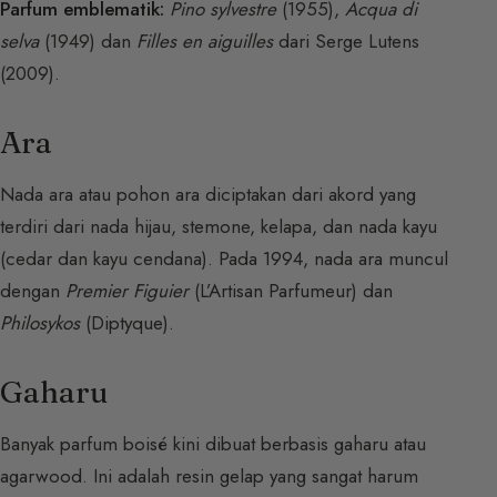
Parfum emblematik:
Pino sylvestre
(1955),
Acqua di
selva
(1949) dan
Filles en aiguilles
dari Serge Lutens
(2009).
Ara
Nada ara atau pohon ara diciptakan dari akord yang
terdiri dari nada hijau, stemone, kelapa, dan nada kayu
(cedar dan kayu cendana). Pada 1994, nada ara muncul
dengan
Premier Figuier
(L’Artisan Parfumeur) dan
Philosykos
(Diptyque).
Gaharu
Banyak parfum boisé kini dibuat berbasis gaharu atau
agarwood. Ini adalah resin gelap yang sangat harum