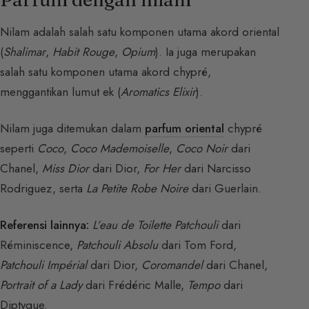
Nilam adalah salah satu komponen utama akord oriental
(
Shalimar
,
Habit Rouge
,
Opium
). Ia juga merupakan
salah satu komponen utama akord chypré,
menggantikan lumut ek (
Aromatics Elixir
).
Nilam juga ditemukan dalam
parfum oriental
chypré
seperti
Coco
,
Coco Mademoiselle
,
Coco Noir
dari
Chanel,
Miss Dior
dari Dior,
For Her
dari Narcisso
Rodriguez, serta
La Petite Robe Noire
dari Guerlain.
Referensi lainnya:
L’eau de Toilette Patchouli
dari
Réminiscence,
Patchouli Absolu
dari Tom Ford,
Patchouli Impérial
dari Dior,
Coromandel
dari Chanel,
Portrait of a Lady
dari Frédéric Malle,
Tempo
dari
Diptyque.