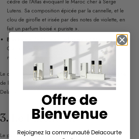
cèdre de l’Atlas évoquant le Maroc cher à Serge
Lutens. Sa composition épicée par la cannelle, et le
clou de girofle et irisée par des notes de violette, en
fait un parfum boisé « puriste ».
Bois Farine de l’Artisan Parfumeur (2003) :
Jean-
Claude Ellena propose un accord cèdre, vétiver et
noisette.
Le cèdre est également présent dans la fragrance
Osiris
de la Collection Fleur d’Oranger de Sylvaine
Delacourte.
Offre de
Bienvenue
3. Le Patchouli
Rejoignez la communauté Delacourte
Le patchouli pousse dans un climat tropical, originaire