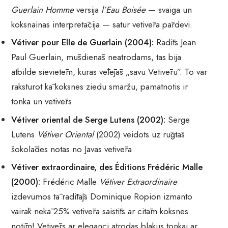
Guerlain Homme
versija
l’Eau Boisée
— svaiga un
koksnainas interpretācija — satur vetivēra pārdevi.
Vétiver pour Elle de Guerlain (2004):
Radīts Jean
Paul Guerlain, mūsdienās neatrodams, tas bija
atbilde sievietēm, kuras vēlējās „savu Vetivēru”. To var
raksturot kā koksnes ziedu smaržu, pamatnotis ir
tonka un vetivērs.
Vétiver oriental de Serge Lutens (2002):
Serge
Lutens
Vétiver Oriental
(2002) veidots uz rūgtās
šokolādes notas no Javas vetivēra.
Vétiver extraordinaire, des Éditions Frédéric Malle
(2000):
Frédéric Malle
Vétiver Extraordinaire
izdevumos tā radītājs Dominique Ropion izmanto
vairāk nekā 25% vetivēra saistīts ar citām koksnes
notīm! Vetivērs ar eleganci atrodas blakus tonkai ar