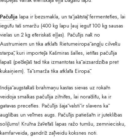
Pačūlija
lapa ir bezsmakla, un tā jāatstāj fermentēties, lai
iegūtu tās smaržu (400 kg lapu ļauj iegūt 100 kg sausas
vielas un 2 kg ēteriskās eļļas). Pačūlijs nāk no
Austrumiem un tika atklāts Rietumeiropā angļu cilvēku
starpā, kuri importēja Kašmiras šalles, ietītas pačūlija
lapās (pēdējās tad tika izmantotas kā aizsardzība pret
kukaiņiem). Tā smarža tika atklāta Eiropā.
Indijā augstākās brahmaņu kastas sievas uz rokām
veidoja smalkas pačūlija zīmītes, lai norādītu, ka ir
gatavas precēties. Pačūlijs šajā valstī ir slavens kā
auglības un vēlmes augs. Pačūlijs patiešām ir juteklības
solījums! Krūma žāvētās lapas ražo tumšu, zemniecisku,
kamfarveida, gandrīz zāļveidu koksnes noti.