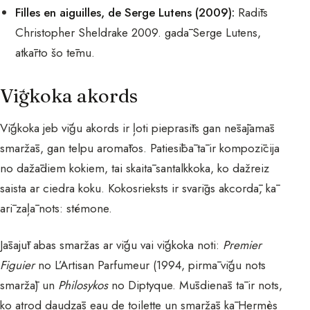
Filles en aiguilles, de Serge Lutens (2009):
Radīts
Christopher Sheldrake 2009. gadā Serge Lutens,
atkārto šo tēmu.
Vīģkoka akords
Vīģkoka jeb vīģu akords ir ļoti pieprasīts gan nēsājamās
smaržās, gan telpu aromātos. Patiesībā tā ir kompozīcija
no dažādiem kokiem, tai skaitā santalkkoka, ko dažreiz
saista ar ciedra koku. Kokosrieksts ir svarīgs akcordā, kā
arī zaļā nots: stémone.
Jāsajūt abas smaržas ar vīģu vai vīģkoka noti:
Premier
Figuier
no L’Artisan Parfumeur (1994, pirmā vīģu nots
smaržā) un
Philosykos
no Diptyque. Mūsdienās tā ir nots,
ko atrod daudzās eau de toilette un smaržās kā Hermès