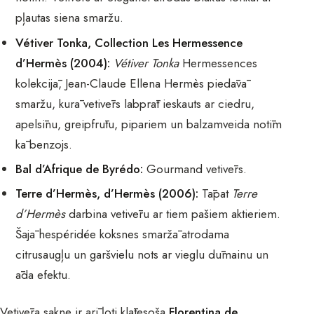
pļautas siena smaržu.
Vétiver Tonka, Collection Les Hermessence
d’Hermès (2004):
Vétiver Tonka
Hermessences
kolekcijā, Jean-Claude Ellena Hermès piedāvā
smaržu, kurā vetivērs labprāt ieskauts ar ciedru,
apelsīnu, greipfrūtu, pipariem un balzamveida notīm
kā benzojs.
Bal d’Afrique de Byrédo:
Gourmand vetivērs.
Terre d’Hermès, d’Hermès (2006):
Tāpat
Terre
d’Hermès
darbina vetivēru ar tiem pašiem aktieriem.
Šajā hespéridée koksnes smaržā atrodama
citrusaugļu un garšvielu nots ar vieglu dūmainu un
āda efektu.
Vetivēra sakne ir arī ļoti klātesoša
Florentina de