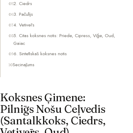
2. Ciedrs
3. Pačūlijs
4. Vetivērs
5. Citas koksnes notis: Priede, Cipress, Vīģe, Oud,
Gaïac
6. Sintētiskās koksnes notis
Secinājums
Koksnes Ģimene:
Pilnīgs Nošu Ceļvedis
(Santalkkoks, Ciedrs,
Vetivērs, Oud)