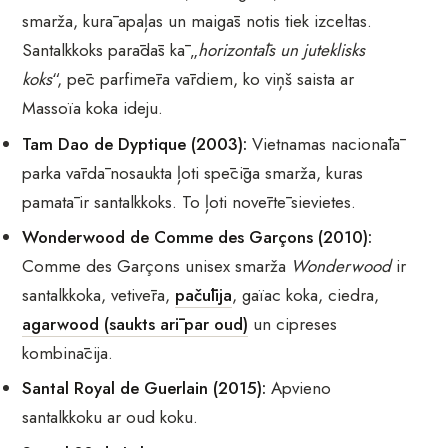
smarža, kurā apaļas un maigās notis tiek izceltas.
Santalkkoks parādās kā „
horizontāls un juteklisks
koks
“, pēc parfimēra vārdiem, ko viņš saista ar
Massoïa koka ideju.
Tam Dao de Dyptique (2003):
Vietnamas nacionālā
parka vārdā nosaukta ļoti spēcīga smarža, kuras
pamatā ir santalkkoks. To ļoti novērtē sievietes.
Wonderwood de Comme des Garçons (2010):
Comme des Garçons unisex smarža
Wonderwood
ir
santalkkoka, vetivēra,
pačūlija
, gaïac koka, ciedra,
agarwood (saukts arī par oud)
un cipreses
kombinācija.
Santal Royal de Guerlain (2015):
Apvieno
santalkkoku ar oud koku.