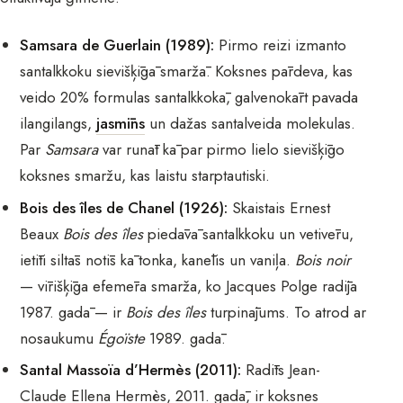
Samsara de Guerlain (1989):
Pirmo reizi izmanto
santalkkoku sievišķīgā smaržā. Koksnes pārdeva, kas
veido 20% formulas santalkkokā, galvenokārt pavada
ilangilangs,
jasmīns
un dažas santalveida molekulas.
Par
Samsara
var runāt kā par pirmo lielo sievišķīgo
koksnes smaržu, kas laistu starptautiski.
Bois des îles de Chanel (1926):
Skaistais Ernest
Beaux
Bois des îles
piedāvā santalkkoku un vetivēru,
ietīti siltās notīs kā tonka, kanēlis un vaniļa.
Bois noir
— vīrišķīga efemēra smarža, ko Jacques Polge radīja
1987. gadā — ir
Bois des îles
turpinājums. To atrod ar
nosaukumu
Égoïste
1989. gadā.
Santal Massoïa d’Hermès (2011):
Radīts Jean-
Claude Ellena Hermès, 2011. gadā, ir koksnes