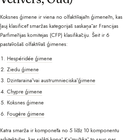
Koksnes ģimene ir viena no olfaktīvajām ģimenēm, kas
ļauj klasificēt smaržas kategorijās saskaņā ar Francijas
Parfimērijas komitejas (CFP) klasifikāciju. Šeit ir 6
pastāvošās olfaktīvās ģimenes:
Hespéridée ģimene
Ziedu ģimene
Dzintarainā vai austrumnieciskā ģimene
Chypre ģimene
Koksnes ģimene
Fougère ģimene
Katra smarža ir komponēta no 5 līdz 10 komponentu
arhitektūras, kas salikti kopā. Kā mūzikā, to sauc par