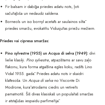
Fir balsam ir dabīga priedes adatu nots, ļoti
sačūrājoša un nedaudz saldena.
Borneols un iso bornyl acetāts ar saulainos siltā
priedes smaržu, evokatīvu Vidusjūras priežu mežiem.
Priedes vai cipresa smaržas:
Pino sylvestre (1955) un Acqua di selva (1949):
divi
lielie klasiķi.
Pino sylvestre
, atpazīstams ar savu zaļo
flakonu, kura forma atgādina egles koku, radīts Lino
Vidal 1955. gadā. Priedes adatu nots ir skaidri
klātesoša. Un
Acqua di selva
no Visconte Di
Modrone, kurā atrodams ciedrs un vetivērs
pamatnotīs. Šīs divas klasiskās un populārās smaržas
ir atstājušas iespaidu parfimērijā.