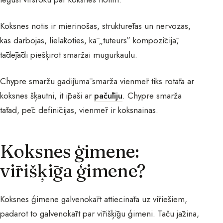
Koksnes notis ir mierinošas, strukturētas un nervozas,
kas darbojas, lielākoties, kā „tuteurs” kompozīcijā,
tādējādi piešķirot smaržai mugurkaulu.
Chypre smaržu gadījumā smarža vienmēr tiks rotāta ar
koksnes šķautni, it īpaši ar
pačūliju
. Chypre smarža
tātad, pēc definīcijas, vienmēr ir koksnainas.
Koksnes ģimene:
vīrišķīga ģimene?
Koksnes ģimene galvenokārt attiecināta uz vīriešiem,
padarot to galvenokārt par vīrišķīgu ģimeni. Taču jāzina,