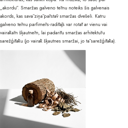
„akordu”. Smaržas galveno tēmu noteiks šis galvenais
akords, kas savā ziņā pārstāv smaržas dvēseli. Katru
galveno tēmu parfimērs-radītājs var rotāt ar vienu vai
vairākām šķautnēm, lai padarītu smaržas arhitektūru
sarežģītāku (jo vairāk šķautnes smaržai, jo tā sarežģītāka).