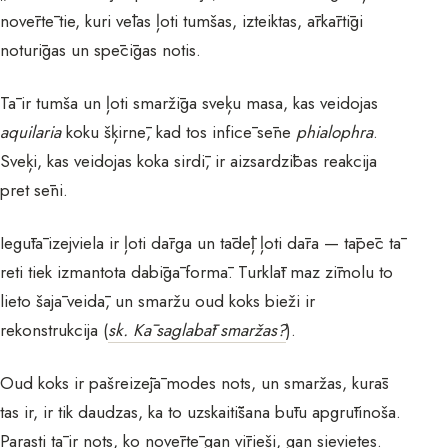
novērtē tie, kuri vēlas ļoti tumšas, izteiktas, ārkārtīgi
noturīgas un spēcīgas notis.
Tā ir tumša un ļoti smaržīga sveķu masa, kas veidojas
aquilaria
koku šķirnē, kad tos inficē sēne
phialophra
.
Sveķi, kas veidojas koka sirdī, ir aizsardzības reakcija
pret sēni.
Iegūtā izejviela ir ļoti dārga un tādēļ ļoti dāra — tāpēc tā
reti tiek izmantota dabīgā formā. Turklāt maz zīmolu to
lieto šajā veidā, un smaržu oud koks bieži ir
rekonstrukcija (
sk. Kā saglabāt smaržas?
).
Oud koks ir pašreizējā modes nots, un smaržas, kurās
tas ir, ir tik daudzas, ka to uzskaitīšana būtu apgrūtinoša.
Parasti tā ir nots, ko novērtē gan vīrieši, gan sievietes.