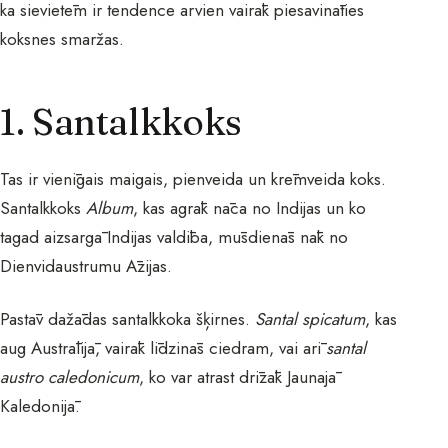
ka sievietēm ir tendence arvien vairāk piesavināties
koksnes smaržas.
1. Santalkkoks
Tas ir vienīgais maigais, pienveida un krēmveida koks.
Santalkkoks
Album
, kas agrāk nāca no Indijas un ko
tagad aizsargā Indijas valdība, mūsdienās nāk no
Dienvidaustrumu Āzijas.
Pastāv dažādas santalkkoka šķirnes.
Santal spicatum
, kas
aug Austrālijā, vairāk līdzinās ciedram, vai arī
santal
austro caledonicum
, ko var atrast drīzāk Jaunajā
Kaledonijā.