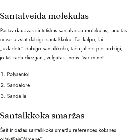
Santalveida molekulas
Pastāv daudzas sintētiskas santalveida molekulas, taču tās
nevar aizstāt dabīgo santalkkoku. Tās kalpo, lai
„uzlādētu” dabīgo santalkkoku, taču jālieto piesardzīgi,
jo tās rada diezgan „vulgāras” notis. Var minēt:
Polysantol
Sandalore
Sandella
Santalkkoka smaržas
Šeit ir dažas santalkkoka smaržu references koksnes
olfaktīvajā ģimenē: