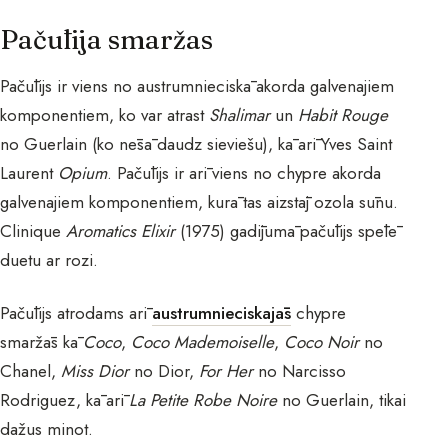
Pačūlija smaržas
Pačūlijs ir viens no austrumnieciskā akorda galvenajiem
komponentiem, ko var atrast
Shalimar
un
Habit Rouge
no Guerlain (ko nēsā daudz sieviešu), kā arī Yves Saint
Laurent
Opium
. Pačūlijs ir arī viens no chypre akorda
galvenajiem komponentiem, kurā tas aizstāj ozola sūnu.
Clinique
Aromatics Elixir
(1975) gadījumā pačūlijs spēlē
duetu ar rozi.
Pačūlijs atrodams arī
austrumnieciskajās
chypre
smaržās kā
Coco
,
Coco Mademoiselle
,
Coco Noir
no
Chanel,
Miss Dior
no Dior,
For Her
no Narcisso
Rodriguez, kā arī
La Petite Robe Noire
no Guerlain, tikai
dažus minot.