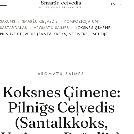
Smaržu ceļvedis
LV
NO SYLVAINE DELACOURTE
SĀKUMS
›
SMARŽU CEĻVEDIS
›
KOMPOZĪCIJA UN
SASTĀVDAĻAS
›
AROMĀTU SAIMES
›
KOKSNES ĢIMENE:
PILNĪGS CEĻVEDIS (SANTALKKOKS, VETIVĒRS, PAČŪLIJS)
AROMĀTU SAIMES
Koksnes Ģimene:
Pilnīgs Ceļvedis
(Santalkkoks,