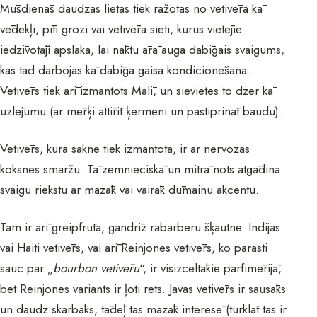
Mūsdienās daudzas lietas tiek ražotas no vetivēra kā
vēdekļi, pīti grozi vai vetivēra sieti, kurus vietējie
iedzīvotāji apslaka, lai nāktu ārā auga dabīgais svaigums,
kas tad darbojas kā dabīga gaisa kondicionēšana.
Vetivērs tiek arī izmantots Malī, un sievietes to dzer kā
uzlējumu (ar mērķi attīrīt ķermeni un pastiprināt baudu).
Vetivērs, kura sakne tiek izmantota, ir ar nervozas
koksnes smaržu. Tā zemnieciskā un mitrā nots atgādina
svaigu riekstu ar mazāk vai vairāk dūmainu akcentu.
Tam ir arī greipfrūta, gandrīz rabarberu šķautne. Indijas
vai Haiti vetivērs, vai arī Reinjones vetivērs, ko parasti
sauc par „
bourbon vetivēru
“, ir visizceltākie parfimērijā,
bet Reinjones variants ir ļoti rets. Javas vetivērs ir sausāks
un daudz skarbāks, tādēļ tas mazāk interesē (turklāt tas ir