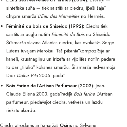
sintētiska sūna — tiek saistīts ar ciedru, īpaši šajā
chypre smaržā
L’Eau des Merveilles
no Hermès.
Féminité du bois de Shiseido (1992):
Ciedrs tiek
saistīts ar augļu notīm
Féminité du Bois
no Shiseido.
Šī smarža slavina Atlantas ciedru, kas evokatīvs Serge
Lutens tuvajam Marokai. Tās pikantā kompozīcija ar
kanēli, krustnagliņu un irizēta ar vijolītes notīm padara
to par „tīrāko” koksnes smaržu. Šī smarža iedvesmoja
Dior
Dolce Vita
2005. gadā.
Bois Farine de l’Artisan Parfumeur (2003):
Jean-
Claude Ellena 2003. gadā radīja
Bois farine
L’Artisan
parfumeur, piedāvājot ciedra, vetivēra un lazdu
riekstu akordu.
Ciedrs atrodams arī smaržās
Osiris
no Sylvaine