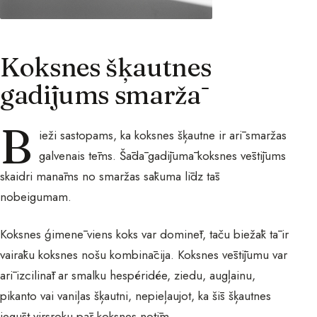
Koksnes šķautnes
gadījums smaržā
B
ieži sastopams, ka koksnes šķautne ir arī smaržas
galvenais tēms. Šādā gadījumā koksnes vēstījums
skaidri manāms no smaržas sākuma līdz tās
nobeigumam.
Koksnes ģimenē viens koks var dominēt, taču biežāk tā ir
vairāku koksnes nošu kombinācija. Koksnes vēstījumu var
arī izcilināt ar smalku hespéridée, ziedu, augļainu,
pikanto vai vaniļas šķautni, nepieļaujot, ka šīs šķautnes
iegūst virsroku pār koksnes notīm.