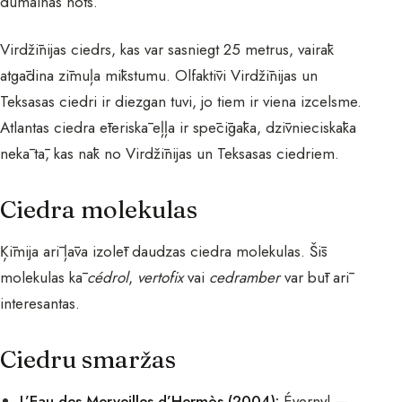
dūmainas nots.
Virdžīnijas ciedrs, kas var sasniegt 25 metrus, vairāk
atgādina zīmuļa mīkstumu. Olfaktīvi Virdžīnijas un
Teksasas ciedri ir diezgan tuvi, jo tiem ir viena izcelsme.
Atlantas ciedra ēteriskā eļļa ir spēcīgāka, dzīvnieciskāka
nekā tā, kas nāk no Virdžīnijas un Teksasas ciedriem.
Ciedra molekulas
Ķīmija arī ļāva izolēt daudzas ciedra molekulas. Šīs
molekulas kā
cédrol
,
vertofix
vai
cedramber
var būt arī
interesantas.
Ciedru smaržas
L’Eau des Merveilles d’Hermès (2004):
Évernyl —