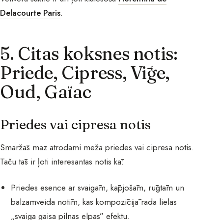
Delacourte Paris
.
5. Citas koksnes notis:
Priede, Cipress, Vīģe,
Oud, Gaïac
Priedes vai cipresa notis
Smaržās maz atrodami meža priedes vai cipresa notis.
Taču tās ir ļoti interesantas notis kā:
Priedes esence ar svaigām, kāpjošām, rūgtām un
balzamveida notīm, kas kompozīcijā rada lielas
„svaiga gaisa pilnas elpas” efektu.