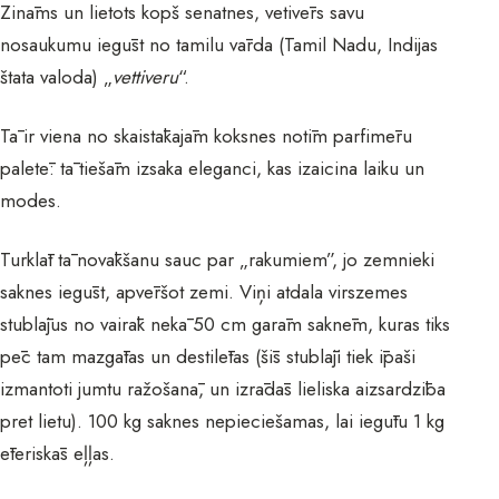
Zināms un lietots kopš senatnes, vetivērs savu
nosaukumu iegūst no tamilu vārda (Tamil Nadu, Indijas
štata valoda) „
vettiveru
“.
Tā ir viena no skaistākajām koksnes notīm parfimēru
paletē: tā tiešām izsaka eleganci, kas izaicina laiku un
modes.
Turklāt tā novākšanu sauc par „rakumiem”, jo zemnieki
saknes iegūst, apvēršot zemi. Viņi atdala virszemes
stublājus no vairāk nekā 50 cm garām saknēm, kuras tiks
pēc tam mazgātas un destilētas (šīs stublāji tiek īpaši
izmantoti jumtu ražošanā, un izrādās lieliska aizsardzība
pret lietu). 100 kg saknes nepieciešamas, lai iegūtu 1 kg
ēteriskās eļļas.