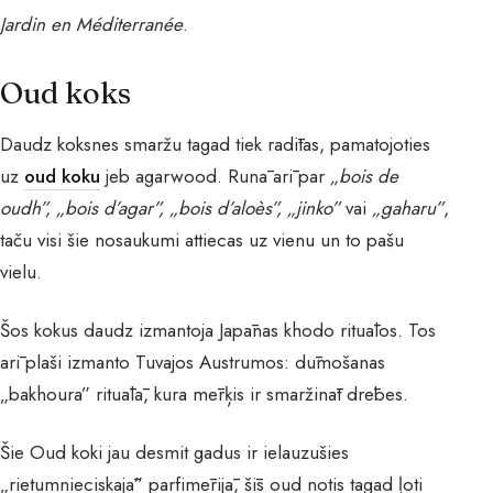
Jardin en Méditerranée
.
Oud koks
Daudz koksnes smaržu tagad tiek radītas, pamatojoties
uz
oud koku
jeb agarwood. Runā arī par
„bois de
oudh”, „bois d’agar”, „bois d’aloès”, „jinko”
vai
„gaharu”
,
taču visi šie nosaukumi attiecas uz vienu un to pašu
vielu.
Šos kokus daudz izmantoja Japānas khodo rituālos. Tos
arī plaši izmanto Tuvajos Austrumos: dūmošanas
„bakhoura” rituālā, kura mērķis ir smaržināt drēbes.
Šie Oud koki jau desmit gadus ir ielauzušies
„rietumnieciskajā” parfimērijā, šīs oud notis tagad ļoti