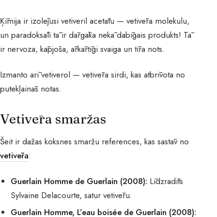
Ķīmija ir izolējusi vetiveril acetātu — vetivēra molekulu,
un paradoksāli tā ir dārgāka nekā dabīgais produkts! Tā
ir nervoza, kāpjoša, ārkārtīgi svaiga un tīra nots.
Izmanto arī vetiverol — vetivēra sirdi, kas atbrīvota no
putekļainās notas.
Vetivēra smaržas
Šeit ir dažas koksnes smaržu references, kas sastāv no
vetivēra
:
Guerlain Homme de Guerlain (2008):
Līdzradīts
Sylvaine Delacourte, satur vetivēru.
Guerlain Homme, L’eau boisée de Guerlain (2008):