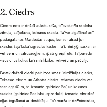
2. Ciedrs
Ciedra nots ir drīzāk auksta, stīva; tā evokatīva skolēna
zīmuļa, zāģētavas, koksnes skaidu. Tā var atgādināt arī
pastaigāšanos Marakešas suqos, kur var atrast ļoti
skaistus šajā kokā izgreztus kastes. Tā brīnišķīgi saskan ar
vetivēru
un citrusaugļiem, īpaši greipfrūtu. Tā pavada
visus citus kokus kā santalkkoku, vetivēru un pačūliju.
Pastāv dažādi ciedri pēc izcelsmes: Virdžīnijas ciedrs,
Teksasas ciedrs un Atlantas ciedrs. Atlantas ciedrs var
sasniegt 40 m, to izmanto galdniecībā, un koksnes
skaidas (galdniecības blakusprodukti) izmanto ēteriskās
eļļas iegūšanai ar destilāciju. Tā smarža ir dzīvnieciskas,