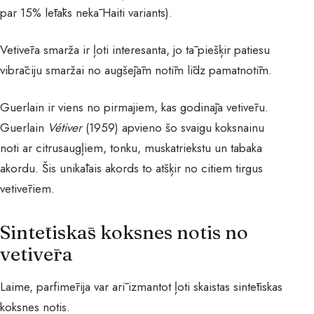
par 15% lētāks nekā Haiti variants).
Vetivēra smarža ir ļoti interesanta, jo tā piešķir patiesu
vibrāciju smaržai no augšējām notīm līdz pamatnotīm.
Guerlain ir viens no pirmajiem, kas godināja vetivēru.
Guerlain
Vétiver
(1959) apvieno šo svaigu koksnainu
noti ar citrusaugļiem, tonku, muskatriekstu un tabaka
akordu. Šis unikālais akords to atšķir no citiem tirgus
vetivēriem.
Sintētiskās koksnes notis no
vetivēra
Laime, parfimērija var arī izmantot ļoti skaistas sintētiskas
koksnes notis.