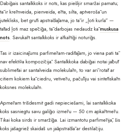
Dabīgais santalkkoks ir nots, kas piešķir smaržai pamatu;
tā ir krēmveida, pienveida, ērta, silta, aptverošā un
juteklisks, bet grūti apstrādājama, jo tā ir „ļoti kurla” —
tātad ļoti maz spēcīga, tā darbojas nedaudz kā
muskusa
nots
. Savukārt santalkkoks ir ārkārtīgi noturīgs.
Tas ir izaicinājums parfimēram-radītājam, jo viena pati tā
nav efektīva kompozīcijā. Santalkkoka dabīgai notai jābūt
sublimētai ar santalveida molekulām, to var arī rotāt ar
citiem kokiem kā ciedru, vetivēru, pačūliju vai sintētiskām
koksnes molekulām.
Apmēram trīsdesmit gadi nepieciešami, lai santalkkoka
koks sasniegtu savu galīgo izmēru — 50 cm apkārtmēru.
Tikai koka sirds ir smaržīga. Lai izmantotu parfimērijā, šis
koks jāsagriež skaidās un jāapstrādā ar destilāciju.