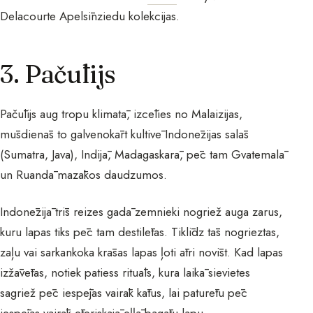
Delacourte Apelsīnziedu kolekcijas.
3. Pačūlijs
Pačūlijs aug tropu klimatā, izcēlies no Malaizijas,
mūsdienās to galvenokārt kultivē Indonēzijas salās
(Sumatra, Java), Indijā, Madagaskarā, pēc tam Gvatemalā
un Ruandā mazākos daudzumos.
Indonēzijā trīs reizes gadā zemnieki nogriež auga zarus,
kuru lapas tiks pēc tam destilētas. Tiklīdz tās nogrieztas,
zaļu vai sarkankoka krāsas lapas ļoti ātri novīst. Kad lapas
izžāvētas, notiek patiess rituāls, kura laikā sievietes
sagriež pēc iespējas vairāk kātus, lai paturētu pēc
iespējas vairāk ēteriskajā eļļā bagātu lapu.