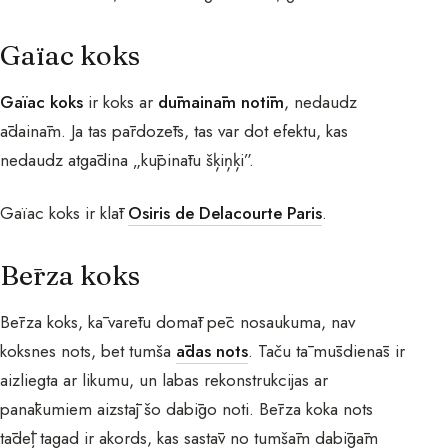
Gaïac koks
Gaïac koks
ir koks ar
dūmainām notīm
, nedaudz
ādainām. Ja tas pārdozēts, tas var dot efektu, kas
nedaudz atgādina „kūpinātu šķiņķi”.
Gaïac koks ir klāt
Osiris de Delacourte Paris
.
Bērza koks
Bērza koks, kā varētu domāt pēc nosaukuma, nav
koksnes nots, bet tumša
ādas nots
. Taču tā mūsdienās ir
aizliegta ar likumu, un labas rekonstrukcijas ar
panākumiem aizstāj šo dabīgo noti. Bērza koka nots
tādēļ tagad ir akords, kas sastāv no tumšām dabīgām