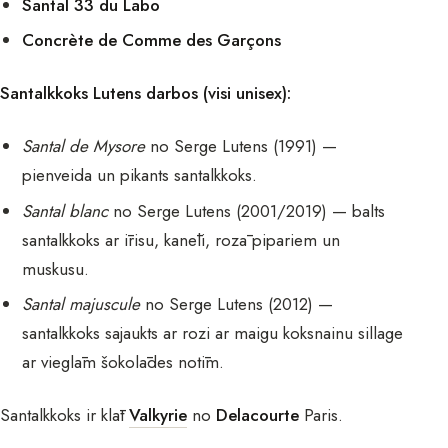
Santal 33 du Labo
Concrète de Comme des Garçons
Santalkkoks Lutens darbos (visi unisex):
Santal de Mysore
no Serge Lutens (1991) —
pienveida un pikants santalkkoks.
Santal blanc
no Serge Lutens (2001/2019) — balts
santalkkoks ar īrisu, kanēli, rozā pipariem un
muskusu.
Santal majuscule
no Serge Lutens (2012) —
santalkkoks sajaukts ar rozi ar maigu koksnainu sillage
ar vieglām šokolādes notīm.
Santalkkoks ir klāt
Valkyrie
no
Delacourte
Paris.