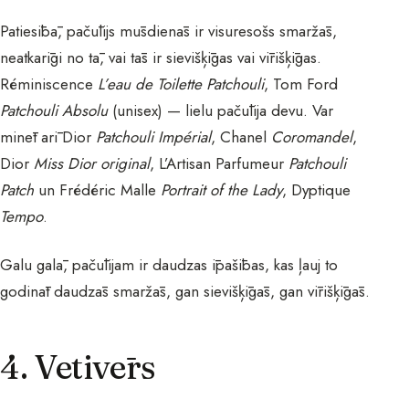
Patiesībā, pačūlijs mūsdienās ir visuresošs smaržās,
neatkarīgi no tā, vai tās ir sievišķīgas vai vīrišķīgas.
Réminiscence
L’eau de Toilette Patchouli
, Tom Ford
Patchouli Absolu
(unisex) — lielu pačūlija devu. Var
minēt arī Dior
Patchouli Impérial
, Chanel
Coromandel
,
Dior
Miss Dior original
, L’Artisan Parfumeur
Patchouli
Patch
un Frédéric Malle
Portrait of the Lady
, Dyptique
Tempo
.
Galu galā, pačūlijam ir daudzas īpašības, kas ļauj to
godināt daudzās smaržās, gan sievišķīgās, gan vīrišķīgās.
4. Vetivērs