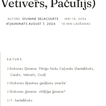
Vetivērs, Pačūlijs)
AUTORS:
SYLVAINE DELACOURTE
·
MAY 18, 2026
·
ATJAUNINĀTS
AUGUST 7, 2026
· 18 MIN LASĪŠANAS
SATURS
Koksnes Ģimene: Pilnīgs Nošu Ceļvedis (Santalkkoks,
Ciedrs, Vetivērs, Oud)
Koksnes šķautnes gadījums smaržā
Koksnes ģimene: vīrišķīga ģimene?
1. Santalkkoks