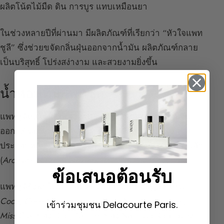
ผลิตโน้ตไม้มืด ดิน การบูร แทบเหมือนยา
ในช่วงหลายปีที่ผ่านมา มีผลิตภัณฑ์ที่เรียกว่า “หัวใจแพท
ชูลี” ซึ่งช่วยขจัดกลิ่นฝุ่นออกจากน้ำมัน ผลิตภัณฑ์กลาย
เป็นบริสุทธิ์ โปร่งสง่างาม และสวยงามยิ่งขึ้น
น้ำหอมที่มีแพทชูลี
แพทชูลีเป็นหนึ่งในส่วนประกอบหลักของอคอร์ดตะวัน
ออก (
Shalimar
,
Habit Rouge
,
Opium
) เป็นหนึ่งในส่วน
ประกอบหลักของอคอร์ด Chypré ด้วย โดยแทนที่มอสโอ๊ก
(
Aromatics Elixir
)
ข้อเสนอต้อนรับ
แพทชูลียังพบในน้ำหอมตะวันออก
แบบ Chypré
เช่น
Coco
,
Coco Mademoiselle
,
Coco Noir
ของ Chanel,
เข้าร่วมชุมชน Delacourte Paris.
Miss Dior
ของ Dior,
For Her
ของ Narcisso Rodriguez