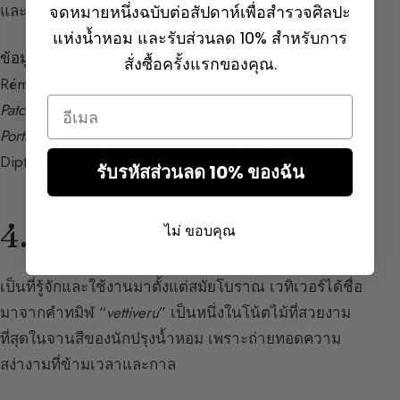
และ
La Petite Robe Noire
ของ Guerlain
จดหมายหนึ่งฉบับต่อสัปดาห์เพื่อสำรวจศิลปะ
แห่งน้ำหอม และรับส่วนลด 10% สำหรับการ
ข้อมูลอ้างอิงอื่น :
L’eau de Toilette Patchouli
ของ
สั่งซื้อครั้งแรกของคุณ.
Réminiscence,
Patchouli Absolu
ของ Tom Ford,
Email
Patchouli Impérial
ของ Dior,
Coromandel
ของ Chanel,
Portrait of a Lady
ของ Frédéric Malle,
Tempo
ของ
Diptyque
รับรหัสส่วนลด 10% ของฉัน
4. เวทิเวอร์
ไม่ ขอบคุณ
เป็นที่รู้จักและใช้งานมาตั้งแต่สมัยโบราณ เวทิเวอร์ได้ชื่อ
มาจากคำทมิฬ “
vettiveru
” เป็นหนึ่งในโน้ตไม้ที่สวยงาม
ที่สุดในจานสีของนักปรุงน้ำหอม เพราะถ่ายทอดความ
สง่างามที่ข้ามเวลาและกาล