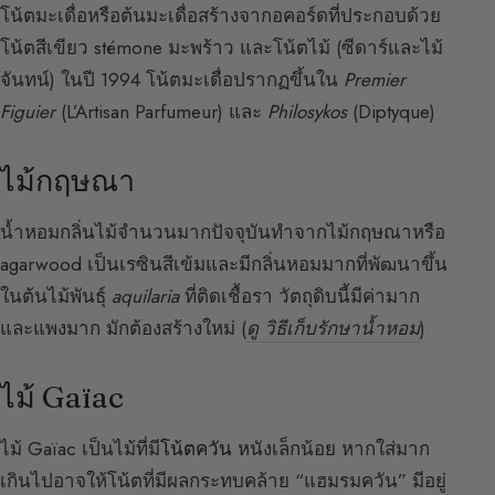
โน้ตมะเดื่อหรือต้นมะเดื่อสร้างจากอคอร์ดที่ประกอบด้วย
โน้ตสีเขียว stémone มะพร้าว และโน้ตไม้ (ซีดาร์และไม้
จันทน์) ในปี 1994 โน้ตมะเดื่อปรากฏขึ้นใน
Premier
Figuier
(L’Artisan Parfumeur) และ
Philosykos
(Diptyque)
ไม้กฤษณา
น้ำหอมกลิ่นไม้จำนวนมากปัจจุบันทำจากไม้กฤษณาหรือ
agarwood เป็นเรซินสีเข้มและมีกลิ่นหอมมากที่พัฒนาขึ้น
ในต้นไม้พันธุ์
aquilaria
ที่ติดเชื้อรา วัตถุดิบนี้มีค่ามาก
และแพงมาก มักต้องสร้างใหม่ (
ดู วิธีเก็บรักษาน้ำหอม
)
ไม้ Gaïac
ไม้ Gaïac เป็นไม้ที่มี
โน้ตควัน
หนังเล็กน้อย หากใส่มาก
เกินไปอาจให้โน้ตที่มีผลกระทบคล้าย “แฮมรมควัน” มีอยู่