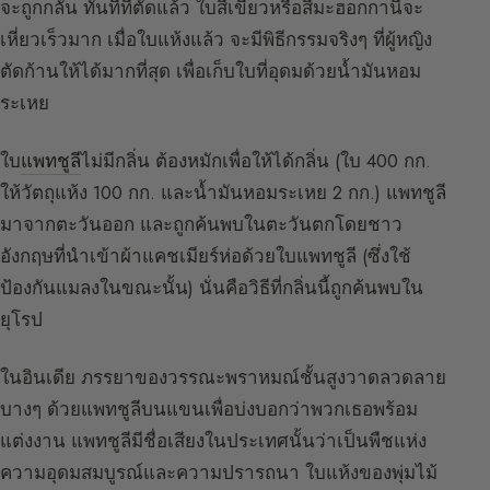
จะถูกกลั่น ทันทีที่ตัดแล้ว ใบสีเขียวหรือสีมะฮอกกานีจะ
เหี่ยวเร็วมาก เมื่อใบแห้งแล้ว จะมีพิธีกรรมจริงๆ ที่ผู้หญิง
ตัดก้านให้ได้มากที่สุด เพื่อเก็บใบที่อุดมด้วยน้ำมันหอม
ระเหย
ใบ
แพทชูลี
ไม่มีกลิ่น ต้องหมักเพื่อให้ได้กลิ่น (ใบ 400 กก.
ให้วัตถุแห้ง 100 กก. และน้ำมันหอมระเหย 2 กก.) แพทชูลี
มาจากตะวันออก และถูกค้นพบในตะวันตกโดยชาว
อังกฤษที่นำเข้าผ้าแคชเมียร์ห่อด้วยใบแพทชูลี (ซึ่งใช้
ป้องกันแมลงในขณะนั้น) นั่นคือวิธีที่กลิ่นนี้ถูกค้นพบใน
ยุโรป
ในอินเดีย ภรรยาของวรรณะพราหมณ์ชั้นสูงวาดลวดลาย
บางๆ ด้วยแพทชูลีบนแขนเพื่อบ่งบอกว่าพวกเธอพร้อม
แต่งงาน แพทชูลีมีชื่อเสียงในประเทศนั้นว่าเป็นพืชแห่ง
ความอุดมสมบูรณ์และความปรารถนา ใบแห้งของพุ่มไม้