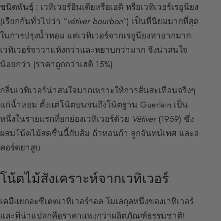
ชนิดพันธุ์ :
เวทิเวอร์อินเดียหรือเฮติ หรือเวทิเวอร์เรอูนียง
(เรียกกันทั่วไปว่า “
vétiver bourbon
“) เป็นที่นิยมมากที่สุด
ในการปรุงน้ำหอม แต่เวทิเวอร์จากเรอูนียงหายากมาก
เวทิเวอร์จาวาแห้งกว่าและหยาบกว่ามาก จึงน่าสนใจ
น้อยกว่า (ราคาถูกกว่าเฮติ 15%)
กลิ่นเวทิเวอร์น่าสนใจมากเพราะให้การสั่นสะเทือนจริงๆ
แก่น้ำหอม ตั้งแต่โน้ตบนจนถึงโน้ตฐาน Guerlain เป็น
หนึ่งในรายแรกที่ยกย่องเวทิเวอร์ด้วย
Vétiver
(1959) ซึ่ง
ผสมโน้ตไม้สดชื่นนี้กับส้ม ถั่วทอนก้า ลูกจันทน์เทศ และอ
คอร์ดยาสูบ
โน้ตไม้สังเคราะห์จากเวทิเวอร์
เคมีแยกอะซีเตตเวทิเวอร์รอล โมเลกุลหนึ่งของเวทิเวอร์
และที่น่าแปลกคือราคาแพงกว่าผลิตภัณฑ์ธรรมชาติ!