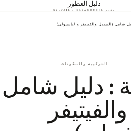
دليل العطور
بقلم SYLVAINE DELACOURTE
ليل شامل (الصندل والفيتيفر والباتشولي)
التركيبة والمكونات
ة : دليل شامل
الفيتيفر