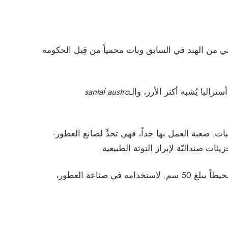
ي من الهند في السابق وبات محمياً من قِبل الحكومة
راليا يُشبه أكثر الأرز، والـ
santal austro
ات. صعبة العمل بها جداً، فهي تحدٍّ لصانع العطور-
زيئات صنداليّة لإبراز النوتة الطبيعية.
يحتاج شجر الصندل نحو ثلاثين سنة ليصل إلى حجمه النهائي، أي محيطاً يبلغ 50 سم. لاستخدامه في صناعة العطور،