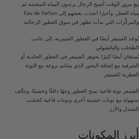
مع مرور الوقت أصبح الرجال يرتدون المياه المنعشة ثم
مياه العطر، وأخيرًا انجذب بعضهم إلى Eau de Parfum
والمركَّزات التي بدأت تظهر في سوق العطور الرجالية.
يُوجَد الفيتيفر أيضًا في العطور الشيبرية، إلى جانب
الطحلب و
الباتشولي
.
يُستعان أيضًا كثيرًا بجوهر الفيتيفر في العطور الجلدية أو
الشرقية مع إضافة البخور الذي يتناغم بروعة مع النوتة
العطرية للفيتيفر.
الفيتيفر نوتة قاعية تمنح العطور وجهًا دافئًا وخشبيًا، وتتآلف
بسهولة مع نوتات خشبية أخرى ونوتات قاعية كخشب
الصندل والأرز.
أبرز المكونات