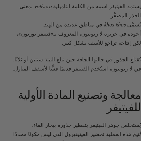
يستمد الفيتيفر اسمه من الكلمة التاميلية
vetiveru
بمعنى
الجذر المضفَّر
.
يُسمَّى
khus khus
في مناطق عديدة من الهند.
أجوده في جزيرة لا ريونيون، المعروف بـ«فيتيفر بوربون»،
لكن إنتاجه تراجع للأسف بشكل كبير.
تُقتلع الجذور في حالتها الجافة حين تبلغ النبتة سنتين أو ثلاثًا.
في لا ريونيون، استُخدم الفيتيفر قديمًا قشًّا لأسقف المنازل.
معالجة وتصنيع المادة الأولية
للفيتيفر
يُستخلص جوهر الفيتيفر بتقطير جذوره ببخار الماء.
تُتيح هذه العملية تحضير الفيتيفيرول الذي ليس مكونًا محددًا