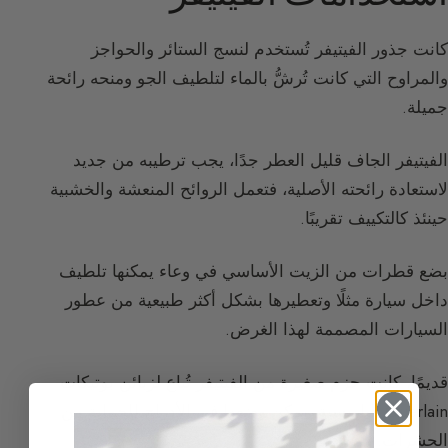
كانت جذور الفيتيفر تُستخدم لنسج الستائر والحواجز
والمراوح التي كانت تُرشُّ بالماء لتلطيف الجو ومنحه رائحة
جميلة.
الفيتيفر الجاف قليل العطر جدًا، يجب ترطيبه من جديد
لاستعادة رائحته الأصلية، فتعمل الروائح المنعشة والخشبية
حينئذ كالتكييف تقريبًا.
بضع قطرات من الزيت الأساسي في وعاء يمكنها تلطيف
داخل سيارة مثلًا وتعطيرها بشكل أكثر طبيعية من عطور
السيارات المصممة لهذا الغرض.
قديمًا، كانت حزم صغيرة من الفيتيفر تُباع لزبائن بوتيكات
Guerlain الباريسية، يمكن وضعها في الأدراج للحماية من
الحشرات.