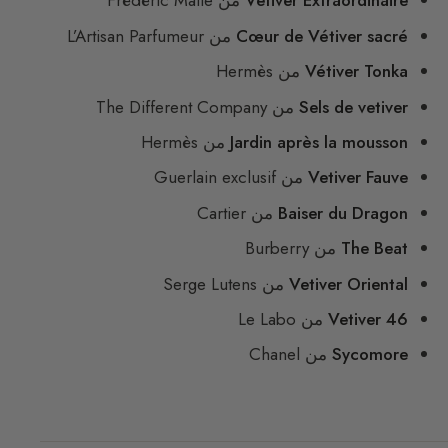
Vetiver Extraordinaire
من Frédéric Malle
Cœur de Vétiver sacré
من L’Artisan Parfumeur
Vétiver Tonka
من Hermès
Sels de vetiver
من The Different Company
Jardin après la mousson
من Hermès
Vetiver Fauve
من Guerlain exclusif
Baiser du Dragon
من Cartier
The Beat
من Burberry
Vetiver Oriental
من Serge Lutens
Vetiver 46
من Le Labo
Sycomore
من Chanel