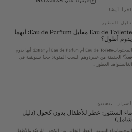
تابعونا على INSTAGRAM
اقرأ أيضًا
دليل العطور
Eau de Toilette مقابل Eau de Parfum: أيهما
يدوم أطول؟
المحتوياتEau de Toilette أم Eau de Parfum أم Extrait: أيها يدوم
فعلاً؟ الحقيقة من خبيرةوهم النسب المئوية: حجةٌ تسويقية في
الغالبشواهد العطور…
أسرار التصنيع
ماء السنتور: عطر للأطفال بدون كحول (دليل
شامل)
المحتوياتماء السنتور: العطر الخالي من الكحول للرضّع والأطفال