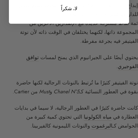
إبداع آخر رائع لـ Thierry Wasser منذ التحاقه صانع عطور
لا، شكراً
للدار هو عطر
Guerlain Homme
.
ثمة نقاط مشتركة عديدة مع الإصدارين الآخرين من
المجموعة ذاتها، لكنهما يختلفان في الوقت ذاته لأن نوتة
الفيتيفر فيه بجرعة مفرطة.
يحتوي أيضًا على الجيرانيوم الذي يمنح لمسات
توافق
الفوجيري
.
نوتة الفيتيفر كثيرًا ما تُرتبط بالنوتات الرجالية لكنها حاضرة
بقوة في العطور النسائية كـ
Chanel N°5
و
Must
من Cartier.
كانت حاضرة كثيرًا في العطور الرجالية، لا سيما في بدايات
العطارة في
مياه الكولونيا
التي تحتوي كمية كبيرة من
الحوامض كـ
البرغموت
والنوتات الليمونية كالفيربينا.