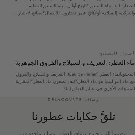
الصغارما هو ماء السنتور؟تاريخ أوائل مياه السنتورالتنظيم
والتركيبة (السلامة أولاً)أيّ عطر تختارون للأطفال؟نصائح لاختيار…
أسرار التصنيع
ماء العطر: التعريف والسيلاج والفروق الجوهرية
المحتوياتماء العطر (Eau de Parfum): التعريف والسيلاج والفروق
مع ماء التواليتما هو ماء العطر؟كيف تضعون ماء العطر؟المقارنة:
المنتجات الأخرى في عالم العطورلماذا…
رسالة DELACOURTE
تلقَّ حكايات عطورنا
انضموا إلى مجتمع عشاق العطور. رسالة واحدة في