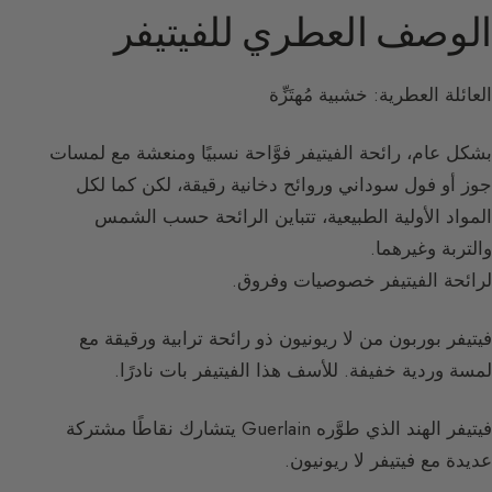
الوصف العطري للفيتيفر
العائلة العطرية: خشبية مُهتَزِّة
بشكل عام، رائحة الفيتيفر فوَّاحة نسبيًا ومنعشة مع لمسات
جوز أو فول سوداني وروائح دخانية رقيقة، لكن كما لكل
المواد الأولية الطبيعية، تتباين الرائحة حسب الشمس
والتربة وغيرهما.
لرائحة الفيتيفر خصوصيات وفروق.
فيتيفر بوربون من لا ريونيون ذو رائحة ترابية ورقيقة مع
لمسة وردية خفيفة. للأسف هذا الفيتيفر بات نادرًا.
فيتيفر الهند الذي طوَّره Guerlain يتشارك نقاطًا مشتركة
عديدة مع فيتيفر لا ريونيون.