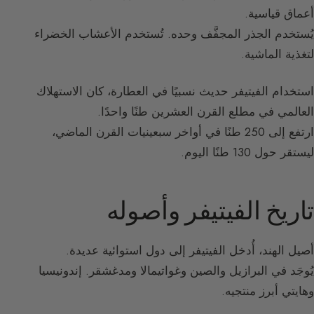
أعماق قياسية.
يُستخدم الجذر المجفَّف وحده. تُستخدم الأعشاب الخضراء
لتغذية الماشية.
استخدام الفيتيفر حديث نسبيًا في العطارة، كان الاستهلاك
العالمي في مطلع القرن العشرين طنًا واحدًا.
ارتفع إلى 250 طنًا في أواخر سبعينيات القرن الماضي،
ليستقر حول 130 طنًا اليوم.
تاريخ الفيتيفر وأصوله
أصيل الهند، أُدخل الفيتيفر إلى دول استوائية عديدة.
يُوجَد في البرازيل والصين وغواتيمالا ومدغشقر. إندونيسيا
وهايتي أبرز منتجيه.