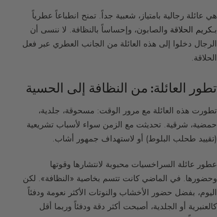
هي عائلة رجالية بامتياز، شعبية جداً. تمنح انطباعاً عطرياً
بـ
كريم الحلاقة
والصابون، وإحساساً بالنظافة. لا ننسى أن
الرجال دخلوا إلى هذه العائلة من الجانب العطري عبر فعل
الحلاقة.
تطور العائلة: من النظافة إلى الحسية
تطورت هذه العائلة مع مرور الوقت: مسحوقة، جلدية،
حمضية، شرقية. تحديثت مع الزمن سواء لأسباب تشريعية
(تقييد طحلب البلوط) أو لاستهداف جمهور أشاب.
عطور عائلة السراخسيات محبوبة لانتشارها وقوتها
وحضورها. في الماضي كانت تتسم بخاصية «النظافة». لكن
اليوم، بفضل حضور الأخشاب والنوتات الأكثر نعومة ودفئاً
كالعنبرية أو الجلدية، أصبحت أكثر دقة ودفئاً وربما أقل