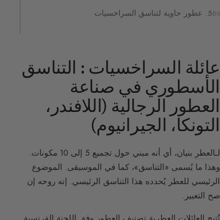
5. عطور حاوية لتناسق السراخسيات
عائلة السراخسيات : التناسق
الأسطوري في صناعة
العطور الرجالية (اللافندر،
التونكا، الجيرانيوم)
لـ
العطر
بنيان، أي أنه مبني حول تجميع 5 إلى 10 مكونات.
وهذا ما يُسمى «التناسق»، كما في الموسيقى. الموضوع
الرئيسي للعطر يُحدده هذا التناسق الرئيسي. إنه روحه إن
صح التعبير.
تُتيح العائلات العطرية تصنيف العطور وفق اللجنة الفرنسية