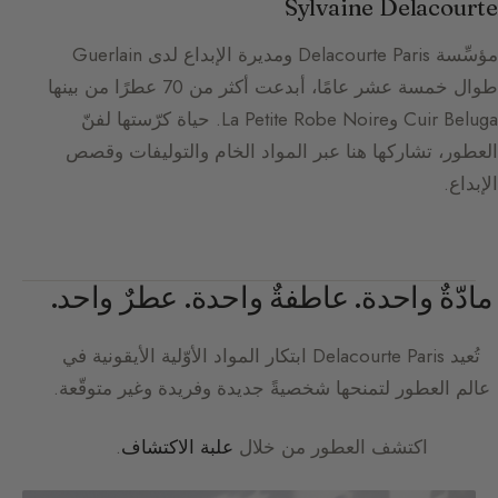
Sylvaine Delacourte
مؤسِّسة Delacourte Paris ومديرة الإبداع لدى Guerlain
طوال خمسة عشر عامًا، أبدعت أكثر من 70 عطرًا من بينها
Cuir Beluga وLa Petite Robe Noire. حياة كرّستها لفنّ
العطور، تشاركها هنا عبر المواد الخام والتوليفات وقصص
الإبداع.
مادّةٌ واحدة. عاطفةٌ واحدة. عطرٌ واحد.
تُعيد
Delacourte Paris
ابتكار المواد الأوّلية الأيقونية في
عالم العطور لتمنحها شخصيةً جديدة وفريدة وغير متوقّعة.
اكتشف العطور من خلال
علبة الاكتشاف
.