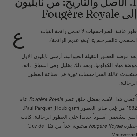
1. الأصل والتاريخ: من نابليون
إلى Fougère Royale
ع
طور عائلة السراخسيات لا تحمل رائحة النبات
المسمى «السرخس» (وهو عديم الرائحة).
بعد موضة العطور الثقيلة الحيوانية، أرسى نابليون الأول
موضة مياه الكولونيا. وبعد ذلك بقليل وفي السياق ذاته،
ستحدث عائلة السراخسيات ثورة في صناعة العطور
الرجالية.
أُعطي هذا الاسم بفضل خلق عطر
Fougère Royale
عام
1882 من قِبَل صانع العطور Paul Parquet (Houbigant)،
الذي سيُضفي أسلوباً جديداً على العطور الرجالية. كانت
عطرة
Fougère Royale
محبوبة جداً من قِبَل Guy de
Maupassant.