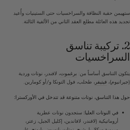
ستهيمن حقبة النظافة والسراخسيات حتى الستينيات وأُعيد
تجديد هذه العائلة مطلع العقد الثاني من الألفية الثالثة.
2. تركيبة تناسق
السراخسيات
يتكون التناسق أساساً من:
برغموت
، لافندر، نوتات وردية
(جيرانيوم)،
فيتيفر
، طحلب، فول التونكا و/أو كومارين.
حول هذا التناسق، نوتات متنوعة قد تتدخل في الأوركسترا:
في النوتات العليا:
ستجدون نوتات عطرية
أروماتيكية (لافندر، لافاندين، إكليل الجبل، زعتر،
مريمية سكلاريا، شيح، نوتات يانسون، بابونج، غار،