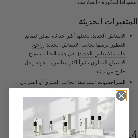
استهدافاً للذكورة «الصارمة».
المتغيرات الحديثة
الانتعاش الجديد:
لجعلها أكثر حداثة، يمكن لصانع
العطور تزيينها بجانب الانتعاش الجديد (
راجع:
جانب الانتعاش الجديد
). في هذه الحالة سيمنح
الانطباع العطري تأثيراً أكثر معاصرة: أجواء رجل
خارج من دشه.
السراخسيات الشرقية:
الجانب العنبري أو الشرقي
(
راجع: العائلة الشرقية
) المُضاف لتناسق
السراخسيات في
Brut
من Fabergé سيمنح توجهاً
جديداً لهذه العائلة.
4. توجه جديد للسراخسيات