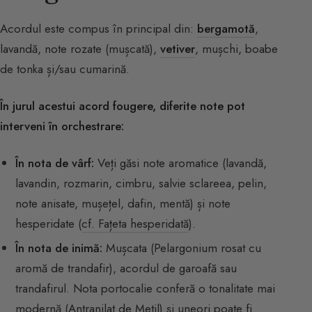
Acordul este compus în principal din:
bergamotă
,
lavandă, note rozate (mușcată),
vetiver
, mușchi, boabe
de tonka și/sau cumarină.
În jurul acestui acord fougere, diferite note pot
interveni în orchestrare:
În nota de vârf:
Veți găsi note aromatice (lavandă,
lavandin, rozmarin, cimbru, salvie sclareea, pelin,
note anisate, mușețel, dafin, mentă) și note
hesperidate (
cf. Fațeta hesperidată
).
În nota de inimă:
Mușcata (Pelargonium rosat cu
aromă de trandafir), acordul de garoafă sau
trandafirul. Nota portocalie conferă o tonalitate mai
modernă (Antranilat de Metil) și uneori poate fi