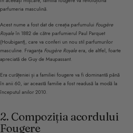
în aceeași mișcare, familia fougere va revoluționa
parfumeria masculină.
Acest nume a fost dat de creația parfumului
Fougère
Royale
în 1882 de către parfumierul Paul Parquet
(Houbigant), care va conferi un nou stil parfumurilor
masculine. Fraganța
Fougère Royale
era, de altfel, foarte
apreciată de Guy de Maupassant.
Era curățeniei și a familiei fougere va fi dominantă până
în anii 60, iar această familie a fost readusă la modă la
începutul anilor 2010.
2. Compoziția acordului
Fougere