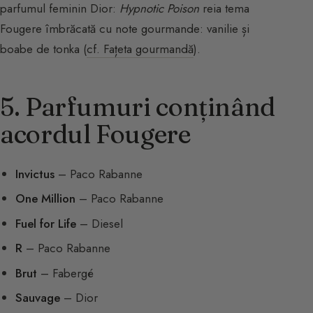
parfumul feminin Dior:
Hypnotic Poison
reia tema
Fougere îmbrăcată cu note gourmande: vanilie și
boabe de tonka (
cf. Fațeta gourmandă
).
5. Parfumuri conținând
acordul Fougere
Invictus
– Paco Rabanne
One Million
– Paco Rabanne
Fuel for Life
– Diesel
R
– Paco Rabanne
Brut
– Fabergé
Sauvage
– Dior