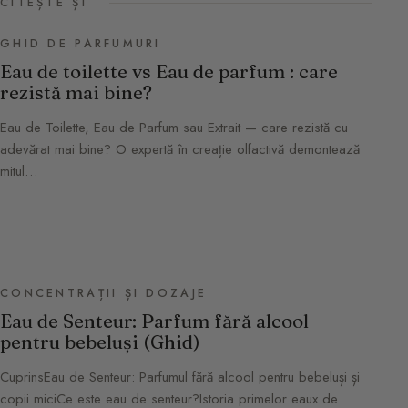
CITEȘTE ȘI
GHID DE PARFUMURI
Eau de toilette vs Eau de parfum : care
rezistă mai bine?
Eau de Toilette, Eau de Parfum sau Extrait — care rezistă cu
adevărat mai bine? O expertă în creație olfactivă demontează
mitul…
CONCENTRAȚII ȘI DOZAJE
Eau de Senteur: Parfum fără alcool
pentru bebeluși (Ghid)
CuprinsEau de Senteur: Parfumul fără alcool pentru bebeluși și
copii miciCe este eau de senteur?Istoria primelor eaux de