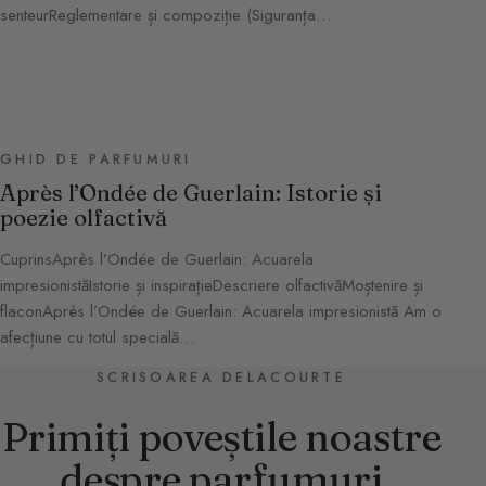
senteurReglementare și compoziție (Siguranța…
GHID DE PARFUMURI
Après l’Ondée de Guerlain: Istorie și
poezie olfactivă
CuprinsAprès l’Ondée de Guerlain: Acuarela
impresionistăIstorie și inspirațieDescriere olfactivăMoștenire și
flaconAprès l’Ondée de Guerlain: Acuarela impresionistă Am o
afecțiune cu totul specială…
SCRISOAREA DELACOURTE
Primiți poveștile noastre
despre parfumuri