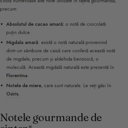
Există numeroase alte note utilizate în fațeta gourmandă,
precum:
Absolutul de cacao amară:
o notă de ciocolată
puțin dulce.
Migdala amară
: există o notă naturală provenind
dintr-un sâmbure de caisă care conferă această notă
de migdale, precum și aldehida benzoică, o
moleculă. Această migdală naturală este prezentă în
Florentina
.
Notele de miere
, care sunt naturale. Le veți găsi în
Osiris.
Notele gourmande de