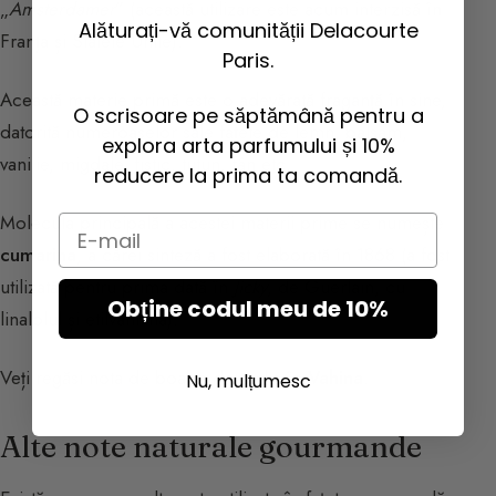
„
Amsterdamer
” (această utilizare este acum interzisă în
Alăturați-vă comunității Delacourte
Franța și Statele Unite).
Paris.
Această materie primă este o adevărată fraganță în sine,
O scrisoare pe săptămână pentru a
datorită numeroaselor sale fațete de lemn, balsam,
explora arta parfumului și 10%
vanilie, migdale, fistic, tutun, fân etc.
reducere la prima ta comandă.
Molecula principală a acestei materii prime se numește
Email
cumarina
, a cărei sinteză a fost elaborată în 1868 (a fost
utilizată pentru prima dată în
Jicky
, de Guerlain, cu
Obține codul meu de 10%
linalolul și etilvanilina).
Veți regăsi nota de boabe de tonka în
Vahina
.
Nu, mulțumesc
Alte note naturale gourmande