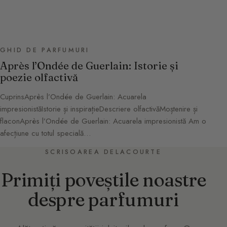
GHID DE PARFUMURI
Après l’Ondée de Guerlain: Istorie și
poezie olfactivă
CuprinsAprès l’Ondée de Guerlain: Acuarela
impresionistăIstorie și inspirațieDescriere olfactivăMoștenire și
flaconAprès l’Ondée de Guerlain: Acuarela impresionistă Am o
afecțiune cu totul specială…
SCRISOAREA DELACOURTE
Primiți poveștile noastre
despre parfumuri