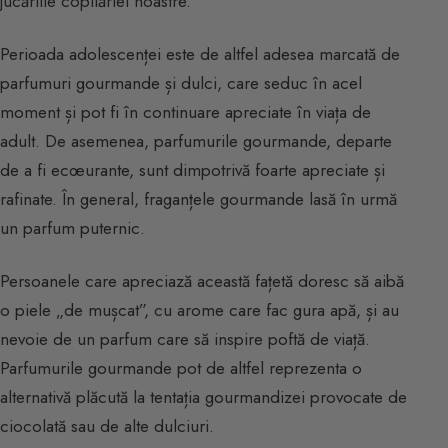
jucăriile copilăriei noastre.
Perioada adolescenței este de altfel adesea marcată de
parfumuri gourmande și dulci, care seduc în acel
moment și pot fi în continuare apreciate în viața de
adult. De asemenea, parfumurile gourmande, departe
de a fi ecœurante, sunt dimpotrivă foarte apreciate și
rafinate. În general, fraganțele gourmande lasă în urmă
un parfum puternic.
Persoanele care apreciază această fațetă doresc să aibă
o piele „de mușcat”, cu arome care fac gura apă, și au
nevoie de un parfum care să inspire poftă de viață.
Parfumurile gourmande pot de altfel reprezenta o
alternativă plăcută la tentația gourmandizei provocate de
ciocolată sau de alte dulciuri.