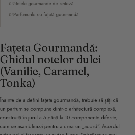
Notele gourmande de sinteză
Parfumurile cu fațetă gourmandă
Fațeta Gourmandă:
Ghidul notelor dulci
(Vanilie, Caramel,
Tonka)
Înainte de a defini fațeta gourmandă, trebuie să știți că
un parfum se compune dintr-o arhitectură complexă,
construită în jurul a 5 până la 10 componente diferite,
care se asamblează pentru a crea un „acord”. Acordul
principal al fraganței va putea fi apoi îmbrăcat cu mai