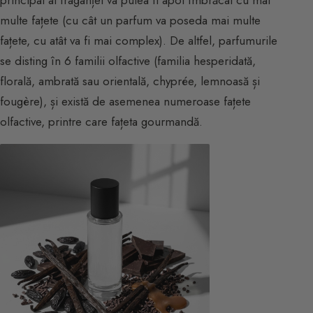
multe fațete (cu cât un parfum va poseda mai multe
fațete, cu atât va fi mai complex). De altfel, parfumurile
se disting în 6 familii olfactive (familia hesperidată,
florală, ambrată sau orientală, chyprée, lemnoasă și
fougère), și există de asemenea numeroase fațete
olfactive, printre care fațeta gourmandă.