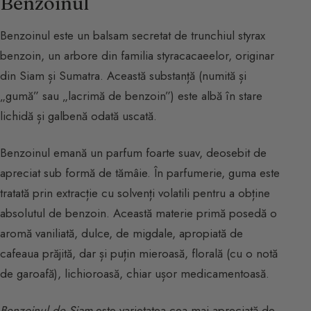
Benzoinul
Benzoinul este un balsam secretat de trunchiul styrax
benzoin, un arbore din familia styracacaeelor, originar
din Siam și Sumatra. Această substanță (numită și
„gumă” sau „lacrimă de benzoin”) este albă în stare
lichidă și galbenă odată uscată.
Benzoinul emană un parfum foarte suav, deosebit de
apreciat sub formă de tămâie. În parfumerie, guma este
tratată prin extracție cu solvenți volatili pentru a obține
absolutul de benzoin. Această materie primă posedă o
aromă vaniliată, dulce, de migdale, apropiată de
cafeaua prăjită, dar și puțin mieroasă, florală (cu o notă
de garoafă), lichioroasă, chiar ușor medicamentoasă.
Benzoinul de Siam
este varietatea cea mai apreciată de