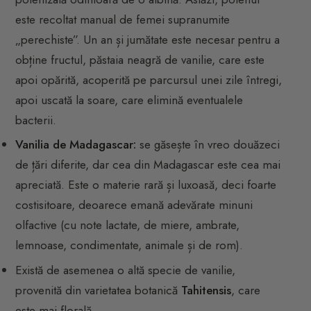
este recoltat manual de femei supranumite
„perechiste”. Un an și jumătate este necesar pentru a
obține fructul, păstaia neagră de vanilie, care este
apoi opărită, acoperită pe parcursul unei zile întregi,
apoi uscată la soare, care elimină eventualele
bacterii.
Vanilia de Madagascar:
se găsește în vreo douăzeci
de țări diferite, dar cea din Madagascar este cea mai
apreciată. Este o materie rară și luxoasă, deci foarte
costisitoare, deoarece emană adevărate minuni
olfactive (cu note lactate, de miere, ambrate,
lemnoase, condimentate, animale și de rom).
Există de asemenea o altă specie de vanilie,
provenită din varietatea botanică
Tahitensis
, care
este mai florală.