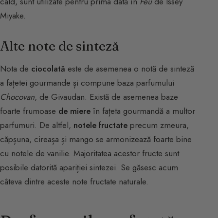
cald, sunt utilizate pentru prima dată în
Feu
de Issey
Miyake.
Alte note de sinteză
Nota de
ciocolată
este de asemenea o notă de sinteză
a fațetei gourmande și compune baza parfumului
Chocovan
, de Givaudan. Există de asemenea baze
foarte frumoase
de miere
în fațeta gourmandă a multor
parfumuri. De altfel,
notele fructate
precum zmeura,
căpșuna, cireașa și mango se armonizează foarte bine
cu notele de vanilie. Majoritatea acestor fructe sunt
posibile datorită apariției sintezei. Se găsesc acum
câteva dintre aceste note fructate naturale.