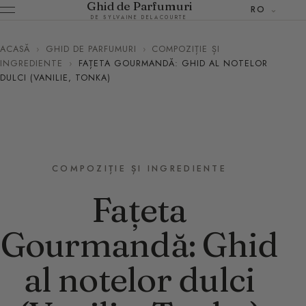
Ghid de Parfumuri
RO
DE SYLVAINE DELACOURTE
ACASĂ
›
GHID DE PARFUMURI
›
COMPOZIȚIE ȘI
INGREDIENTE
›
FAȚETA GOURMANDĂ: GHID AL NOTELOR
DULCI (VANILIE, TONKA)
COMPOZIȚIE ȘI INGREDIENTE
Fațeta
Gourmandă: Ghid
al notelor dulci