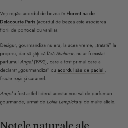
Veți regăsi acordul de bezea în
Florentina de
Delacourte Paris
(acordul de bezea este asocierea
florii de portocal cu vanilia).
Desigur, gourmandiza nu era, la acea vreme, „tratată” la
propriu, dar să știți că fără
Shalimar
, nu ar fi existat
parfumul
Angel
(1992), care a fost primul care a
declarat „gourmandiza” cu
acordul său de paciuli
,
fructe roșii și caramel.
Angel
a fost astfel liderul acestui nou val de parfumuri
gourmande, urmat de
Lolita Lempicka
și de multe altele.
Notele naturale ale