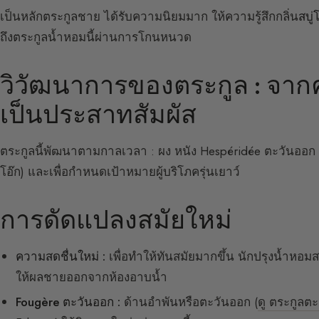
เป็นหลักตระกูลชาย ได้รับความนิยมมาก ให้ความรู้สึกกลิ่น
สบู
ถึงตระกูลน้ำหอมนี้ผ่านการโกนหนวด
วิวัฒนาการของตระกูล : จา
เป็นประสาทสัมผัส
ตระกูลนี้พัฒนาตามกาลเวลา : ผง หนัง Hespéridée ตะวันออก ท
โอ๊ก) และเพื่อกำหนดเป้าหมายผู้บริโภครุ่นเยาว์
การดัดแปลงสมัยใหม่
ความสดชื่นใหม่ :
เพื่อทำให้ทันสมัยมากขึ้น นักปรุงน้ำหอม
ให้ผลชายออกจากห้องอาบน้ำ
Fougère ตะวันออก :
ด้านอำพันหรือตะวันออก (
ดู ตระกูลต