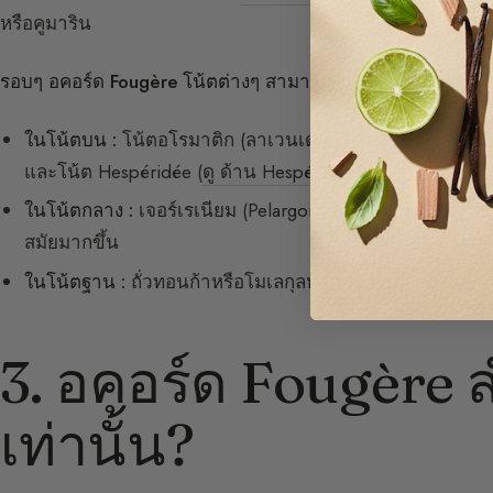
หรือคูมาริน
รอบๆ อคอร์ด Fougère โน้ตต่างๆ สามารถเข้ามาในการประสา
ในโน้ตบน :
โน้ตอโรมาติก (ลาเวนเดอร์ ลาแวนดิน โรสแมรี่
และโน้ต Hespéridée (
ดู ด้าน Hespéridée
)
ในโน้ตกลาง :
เจอร์เรเนียม (Pelargonium rosat กลิ่นกุหลาบ
สมัยมากขึ้น
ในโน้ตฐาน :
ถั่วทอนก้าหรือโมเลกุลหลักคูมาริน เวทิเวอร์ ม
3. อคอร์ด Fougère ส
เท่านั้น?