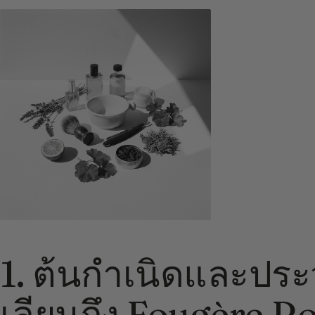
1. ต้นกำเนิดและประว
เลียนถึง Fougère R