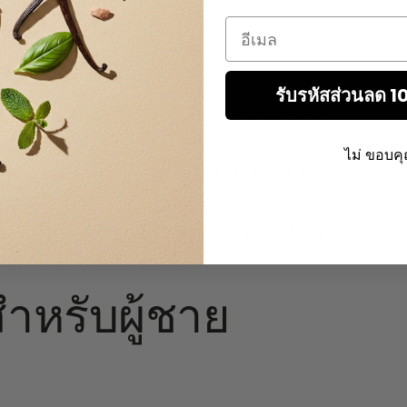
Email
น :
รับรหัสส่วนลด 
 ไทม์ ฤาษีดำ อาร์มัวซ์ คาโมมิล ลอเรล สะระแหน่)
ไม่ ขอบค
) อคอร์ดคาร์เนชั่น หรือกุหลาบ โน้ตส้มให้โทนทัน
อสต้นไม้ บางครั้งวานิลลา โน้ตอำพัน หนัง หรือมัสกี้
ำหรับผู้ชาย