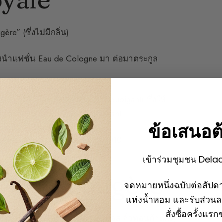
re” (ซึ่งไม่มีกลิ่น)
่งนำแฟชั่น Eau de Cologne มา ต่อมาตระกูล
ักปรุงน้ำหอม Paul Parquet (Houbigant) ซึ่งให้
มนิยมมากจาก Guy de Maupassant
ข้อเสนอต
นี้ได้รับการฟื้นฟูในต้นยุค 2010
เข้าร่วมชุมชน Dela
คอร์ด Fougère
จดหมายหนึ่งฉบับต่อสัปดา
แห่งน้ำหอม และรับส่วน
สั่งซื้อครั้งแร
หลาบ (เจอร์เรเนียม)
เวทิเวอร์
มอส ถั่วทอนก้าและ/