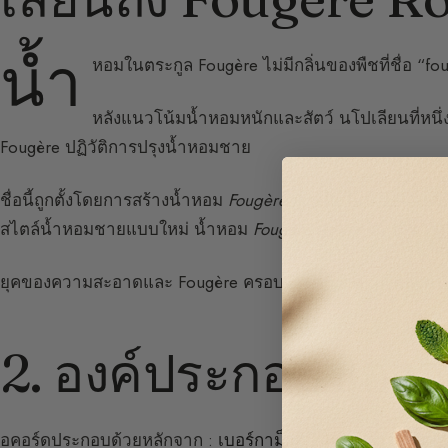
น้ำ
หอมในตระกูล Fougère ไม่มีกลิ่นของพืชที่ชื่อ “fougè
หลังแนวโน้มน้ำหอมหนักและสัตว์ นโปเลียนที่หนึ
Fougère ปฏิวัติการปรุงน้ำหอมชาย
ชื่อนี้ถูกตั้งโดยการสร้างน้ำหอม
Fougère Royale
ในปี 1882 โดยน
สไตล์น้ำหอมชายแบบใหม่ น้ำหอม
Fougère Royale
ได้รับควา
ยุคของความสะอาดและ Fougère ครอบงำจนถึงยุค 60 และตระกูล
2. องค์ประกอบของอ
อคอร์ดประกอบด้วยหลักจาก :
เบอร์กาม็อต
ลาเวนเดอร์ โน้ตกุ