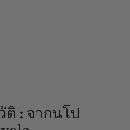
ัติ : จากนโป
oyale