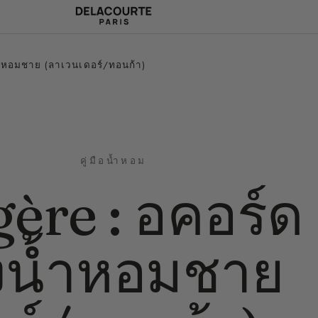
ำหอมชาย (ลาเวนเดอร์/ทอนก้า)
คู่มือน้ำหอม
ère : อคอร์ด
น้ำหอมชาย