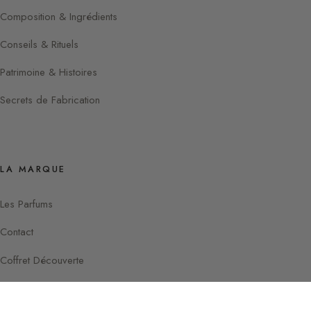
Composition & Ingrédients
Conseils & Rituels
Patrimoine & Histoires
Secrets de Fabrication
LA MARQUE
Les Parfums
Contact
Coffret Découverte
Instagram