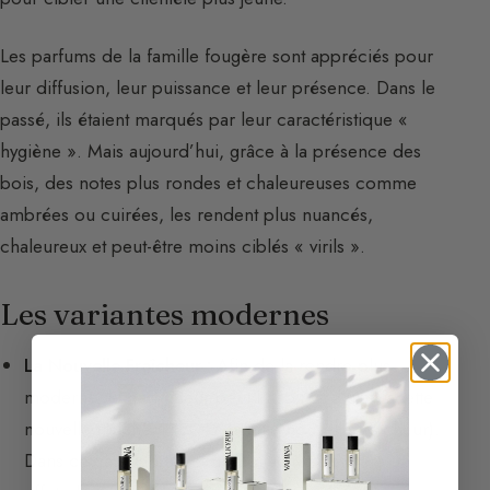
Les parfums de la famille fougère sont appréciés pour
leur diffusion, leur puissance et leur présence. Dans le
passé, ils étaient marqués par leur caractéristique «
hygiène ». Mais aujourd’hui, grâce à la présence des
bois, des notes plus rondes et chaleureuses comme
ambrées ou cuirées, les rendent plus nuancés,
chaleureux et peut-être moins ciblés « virils ».
Les variantes modernes
La Nouvelle Fraîcheur :
Afin de la rendre plus
moderne, le parfumeur peut l’habiller d’une facette
nouvelle fraicheur (
cf. La facette nouvelle fraicheur
).
Dans ce cas-là l’impression olfactive donnera un