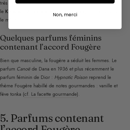
très vibrantes et très puissantes et viriles comme le
Z11
,
le
Karanal
, l’
Ambrocénide
, le
Limbanol
, ou notes dans
Non, merci
le même style.
Quelques parfums féminins
contenant l’accord Fougère
Bien que masculine, la fougère a séduit les femmes. Le
parfum
Canoë
de Dana en 1936 et plus récemment le
parfum féminin de Dior :
Hypnotic Poison
reprend le
thème Fougère habillé de notes gourmandes : vanille et
fève tonka (
cf. La facette gourmande
).
5. Parfums contenant
l’accord Fougère