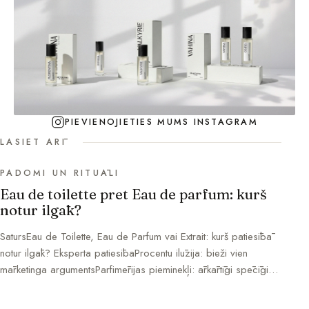
PIEVIENOJIETIES MUMS INSTAGRAM
LASIET ARĪ
PADOMI UN RITUĀLI
Eau de toilette pret Eau de parfum: kurš
notur ilgāk?
SatursEau de Toilette, Eau de Parfum vai Extrait: kurš patiesībā
notur ilgāk? Eksperta patiesībaProcentu ilūzija: bieži vien
mārketinga argumentsParfimērijas pieminekļi: ārkārtīgi spēcīgi…