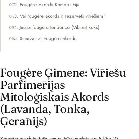
2. Fougère Akorda Kompozīcija
3. Vai fougère akords ir rezervēts vīriešiem?
4. Jauna fougère tendence (Vibrant koks)
5. Smaržas ar Fougère akordu
Fougère Ģimene: Vīriešu
Parfimērijas
Mitoloģiskais Akords
(Lavanda, Tonka,
Ģerānijs)
Smaržai
ir arhitektūra, tas ir, tā ir veidota ap 5 līdz 10