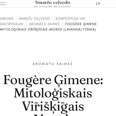
Smaržu ceļvedis
LV
NO SYLVAINE DELACOURTE
SĀKUMS
›
SMARŽU CEĻVEDIS
›
KOMPOZĪCIJA UN
SASTĀVDAĻAS
›
AROMĀTU SAIMES
›
FOUGÈRE ĢIMENE:
MITOLOĢISKAIS VĪRIŠĶĪGAIS AKORDS (LAVANDA/TONKA)
AROMĀTU SAIMES
Fougère Ģimene:
Mitoloģiskais
Vīrišķīgais