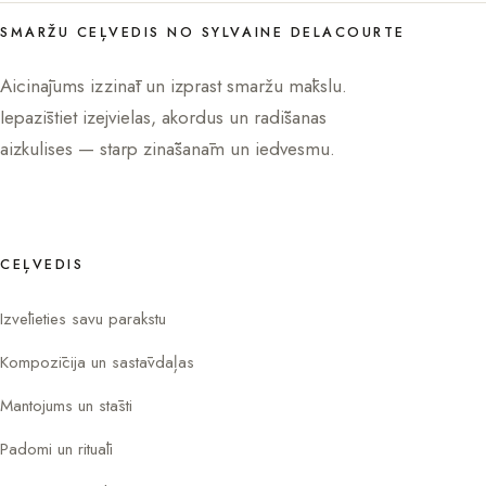
SMARŽU CEĻVEDIS NO SYLVAINE DELACOURTE
Aicinājums izzināt un izprast smaržu mākslu.
Iepazīstiet izejvielas, akordus un radīšanas
aizkulises — starp zināšanām un iedvesmu.
CEĻVEDIS
Izvēlieties savu parakstu
Kompozīcija un sastāvdaļas
Mantojums un stāsti
Padomi un rituāli