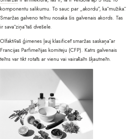
komponentu salikumu. To sauc par „akordu”, kā mūzikā.
Smaržas galveno tēmu nosaka šis galvenais akords. Tas
ir savā ziņā tās dvēsele.
Olfaktīvās ģimenes ļauj klasificēt smaržas saskaņā ar
Francijas Parfimērijas komiteju (CFP). Katrs galvenais
tēms var tikt rotāts ar vienu vai vairākām šķautnēm.