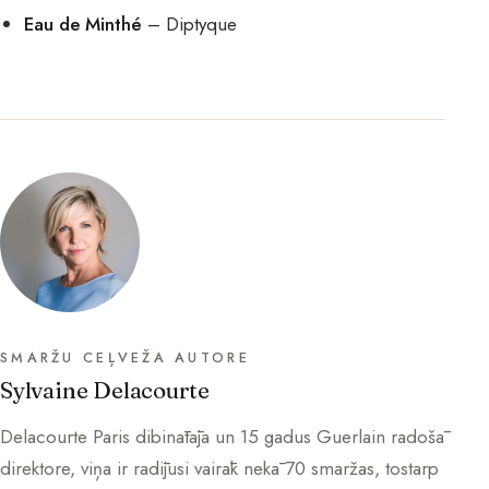
Eau de Minthé
– Diptyque
SMARŽU CEĻVEŽA AUTORE
Sylvaine Delacourte
Delacourte Paris dibinātāja un 15 gadus Guerlain radošā
direktore, viņa ir radījusi vairāk nekā 70 smaržas, tostarp