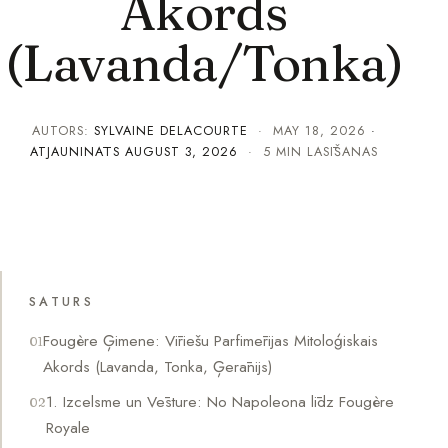
Akords
(Lavanda/Tonka)
AUTORS:
SYLVAINE DELACOURTE
·
MAY 18, 2026
·
ATJAUNINĀTS
AUGUST 3, 2026
· 5 MIN LASĪŠANAS
SATURS
Fougère Ģimene: Vīriešu Parfimērijas Mitoloģiskais
Akords (Lavanda, Tonka, Ģerānijs)
1. Izcelsme un Vēsture: No Napoleona līdz Fougère
Royale