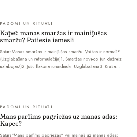
PADOMI UN RITUĀLI
Kāpēc manas smaržas ir mainījušas
smaržu? Patiesie iemesli
SatursManas smaržas ir mainījušas smaržu: Vai tas ir normāli?
(Uzglabāšana un reformulācija)1. Smaržas noveco (un dažreiz
uzlabojas!)2. Jūsu flakona ienaidnieki: Uzglabāšana3. Krāsa…
PADOMI UN RITUĀLI
Mans parfīms pagriežas uz manas ādas:
Kāpēc?
Saturs“Mans parfīms pagriežas” vai mainās uz manas ādas: