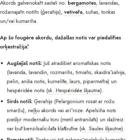
Akords galvenokārt sastāv no:
bergamotes
, lavandas,
rožainajām notīm (ģerānijs),
vetivēra
, sūnas, tonkas
un/vai kumarīna.
Ap šo fougère akordu, dažādas notis var piedalīties
orķestrācijā:
Augšējās notīs:
Jūs atradīsiet aromātiskas notis
(lavanda, lavandin, rozmarīns, timiāns, skaidrā salvija,
pelin, anīsa notis, kumelīte, laurs, piparmētra) un
hespéridée notis (
sk. Hespéridée šķautne
).
Sirds notīs:
Ģerānijs (Pelargonium rosat ar rožu
smaržu), neļķu akords vai arī roze. Apelsīna nots
piešķir modernāku toni (metil antranilāts) un dažreiz
var būt benzilsalicilāta klātbūtne (
sk. Saules šķautne
).
Pamatnotīs:
Tonka vai tās galvenā molekula kumarīns,