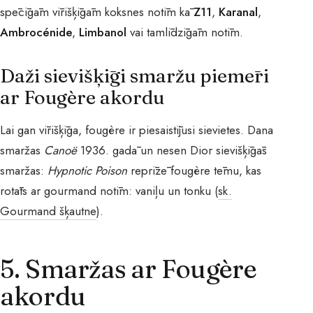
spēcīgām vīrišķīgām koksnes notīm kā
Z11
,
Karanal
,
Ambrocénide
,
Limbanol
vai tamlīdzīgām notīm.
Daži sievišķīgi smaržu piemēri
ar Fougère akordu
Lai gan vīrišķīga, fougère ir piesaistījusi sievietes. Dana
smaržas
Canoë
1936. gadā un nesen Dior sievišķīgās
smaržas:
Hypnotic Poison
reprīzē fougère tēmu, kas
rotāts ar gourmand notīm: vaniļu un tonku (
sk.
Gourmand šķautne
).
5. Smaržas ar Fougère
akordu