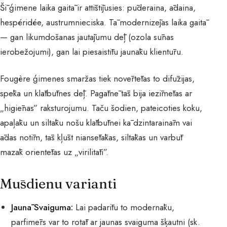
Šī ģimene laika gaitā ir attīstījusies: pūderaina, ādaina,
hespéridée, austrumnieciska. Tā modernizējas laika gaitā
— gan likumdošanas jautājumu dēļ (ozola sūnas
ierobežojumi), gan lai piesaistītu jaunāku klientūru.
Fougère ģimenes smaržas tiek novērtētas to difūzijas,
spēka un klātbūtnes dēļ. Pagātnē tās bija iezīmētas ar
„higiēnas” raksturojumu. Taču šodien, pateicoties koku,
apaļāku un siltāku nošu klātbūtnei kā dzintarainām vai
ādas notīm, tās kļūst niansētākas, siltākas un varbūt
mazāk orientētas uz „virilitāti”.
Mūsdienu varianti
Jaunā Svaiguma:
Lai padarītu to modernāku,
parfimērs var to rotāt ar jaunas svaiguma šķautni (
sk.