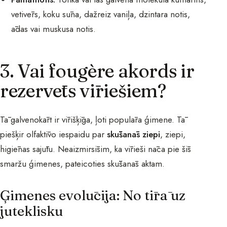
vetivērs, koku sūna, dažreiz vaniļa, dzintara notis,
ādas vai muskusa notis.
3. Vai fougère akords ir
rezervēts vīriešiem?
Tā galvenokārt ir vīrišķīga, ļoti populāra ģimene. Tā
piešķir olfaktīvo iespaidu par
skūšanās ziepi
, ziepi,
higiēnas sajūtu. Neaizmirsīsim, ka vīrieši nāca pie šīs
smaržu ģimenes, pateicoties skūšanās aktam.
Ģimenes evolūcija: No tīrā uz
juteklisku