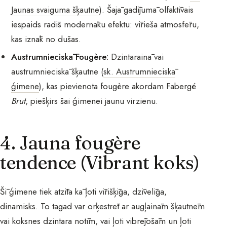
Jaunas svaiguma šķautne
). Šajā gadījumā olfaktīvais
iespaids radīs modernāku efektu: vīrieša atmosfēru,
kas iznāk no dušas.
Austrumnieciskā Fougère:
Dzintarainā vai
austrumnieciskā šķautne (
sk. Austrumnieciskā
ģimene
), kas pievienota fougère akordam Fabergé
Brut
, piešķirs šai ģimenei jaunu virzienu.
4. Jauna fougère
tendence (Vibrant koks)
Šī ģimene tiek atzīta kā ļoti vīrišķīga, dzīvelīga,
dinamisks. To tagad var orķestrēt ar augļainām šķautnēm
vai koksnes dzintara notīm, vai ļoti vibrējošām un ļoti