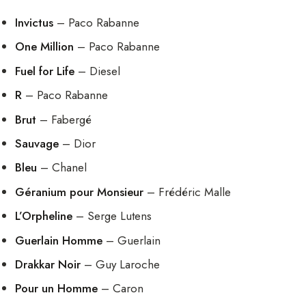
Invictus
– Paco Rabanne
One Million
– Paco Rabanne
Fuel for Life
– Diesel
R
– Paco Rabanne
Brut
– Fabergé
Sauvage
– Dior
Bleu
– Chanel
Géranium pour Monsieur
– Frédéric Malle
L’Orpheline
– Serge Lutens
Guerlain Homme
– Guerlain
Drakkar Noir
– Guy Laroche
Pour un Homme
– Caron