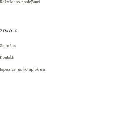
Ražošanas noslēpumi
ZĪMOLS
Smaržas
Kontakti
Iepazīšanās komplektam
Instagram
Facebook