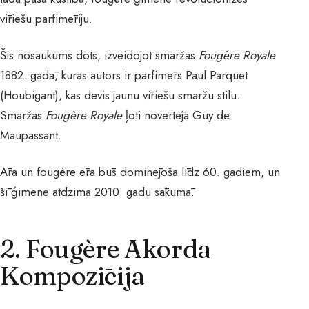
vīriešu parfimēriju.
Šis nosaukums dots, izveidojot smaržas
Fougère Royale
1882. gadā, kuras autors ir parfimērs Paul Parquet
(Houbigant), kas devis jaunu vīriešu smaržu stilu.
Smaržas
Fougère Royale
ļoti novērtēja Guy de
Maupassant.
Āra un fougère ēra būs dominējoša līdz 60. gadiem, un
šī ģimene atdzima 2010. gadu sākumā.
2. Fougère Akorda
Kompozīcija