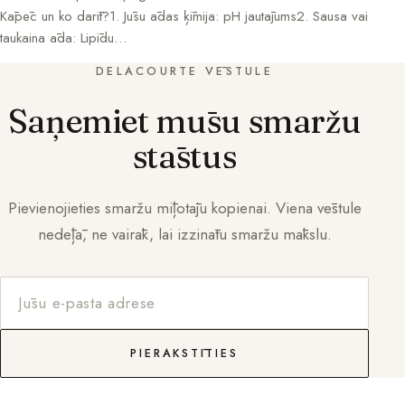
Kāpēc un ko darīt?1. Jūsu ādas ķīmija: pH jautājums2. Sausa vai
taukaina āda: Lipīdu…
DELACOURTE VĒSTULE
Saņemiet mūsu smaržu
stāstus
Pievienojieties smaržu mīļotāju kopienai. Viena vēstule
nedēļā, ne vairāk, lai izzinātu smaržu mākslu.
PIERAKSTĪTIES