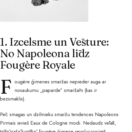
1. Izcelsme un Vēsture:
No Napoleona līdz
Fougère Royale
F
ougère ģimenes smaržas nepieder auga ar
nosaukumu „paparde” smaržām (kas ir
bezsmaklis).
Pēc smagas un dzīvnieku smaržu tendences Napoleons
Pirmais ievieš Eaux de Cologne modi. Nedaudz vēlāk,
tādā pašā kustībā, fougère ģimene revolucionizēs