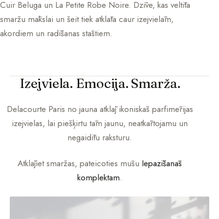
Cuir Beluga un La Petite Robe Noire. Dzīve, kas veltīta
smaržu mākslai un šeit tiek atklāta caur izejvielām,
akordiem un radīšanas stāstiem.
Izejviela. Emocija. Smarža.
Delacourte Paris
no jauna atklāj ikoniskās parfimērijas
izejvielas, lai piešķirtu tām jaunu, neatkārtojamu un
negaidītu raksturu.
Atklājiet smaržas, pateicoties mūsu
Iepazīšanās
komplektam
.