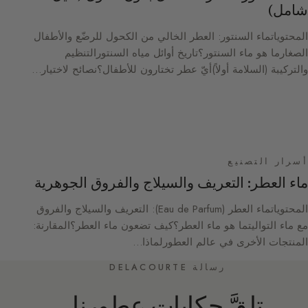
شامل)
المحتوياتماء السنتور: العطر الخالي من الكحول للرضّع والأطفال
الصغارما هو ماء السنتور؟تاريخ أوائل مياه السنتورالتنظيم
والتركيبة (السلامة أولاً)أيّ عطر تختارون للأطفال؟نصائح لاختيار…
أسرار التصنيع
ماء العطر: التعريف والسيلاج والفروق الجوهرية
المحتوياتماء العطر (Eau de Parfum): التعريف والسيلاج والفروق
مع ماء التواليتما هو ماء العطر؟كيف تضعون ماء العطر؟المقارنة:
المنتجات الأخرى في عالم العطورلماذا…
رسالة DELACOURTE
تلقَّ حكايات عطورنا