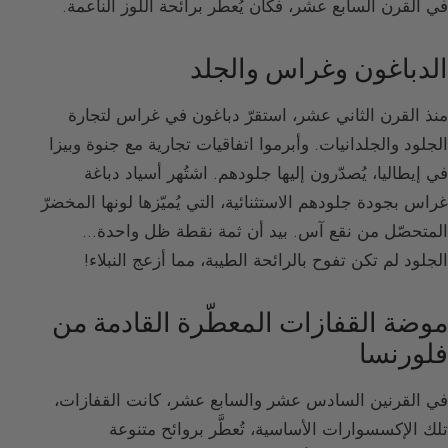
في القرن السابع عشر، فكان يُعطَّر برائحة اللوز الناعمة.
الدباغون وغراس والجلد
منذ القرن الثاني عشر، استقرّ دباغون في غراس لتجارة
الجلود والجلدانيات. وأبرموا اتفاقيات تجارية مع جنوة وبيزا
في إيطاليا، يُصدّرون إليها جلودهم. اشتُهر أسياد دباغة
غراس بجودة جلودهم الاستثنائية، التي يُميّزها لونها المخضرّ
المتحصّل من نقع آس. بيد أن ثمة نقطة ظل واحدة…
الجلود لم تكن تفوح بالرائحة الطيبة، مما أزعج النبلاء!
موضة القفازات المعطّرة القادمة من
فلورنسا
في القرنين السادس عشر والسابع عشر، كانت القفازات،
تلك الإكسسوارات الأساسية، تُعطَّر بروائح متنوعة