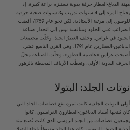
مهنة الدباغ-العطار حرفة يدوية تستلزم براعة كبيرة. إذ
يحتاج المرء إلى 4 سنوات تدريب و3 سنوات صحبة حرفية
للوصول إلى مرتبة الأستاذية. لكن نحو عام 1759، أفضت
الضرائب على الجلود ومنافسة نيس إلى انحدار صناعة
الجلود في غراس. وخلف العطرُ الجلدَ. وحُلّت مجتمعات
الدباغين-العطارين عام 1791. وفي القرن التاسع عشر،
أصبحت غراس «عاصمة العطور»، وحلّت الصناعة محلّ
الحرف اليدوية الأولى، وتغطّت الأرياف المحيطة بالزهور.
نوتات الجلد: البتولا
أولى النوتات الجلدية كانت ثمرة نقع قصاصات الجلد التي
كان يُنتجها أسياد الدباغون-العطارون الغراسيون. كانوا
يجمعون قصاصات من الجلد الروسي الذي كانت تُصنع منه
أحذية الجيش الروسي. كان هذا الجلد مدبوغاً بلحاء البتولا