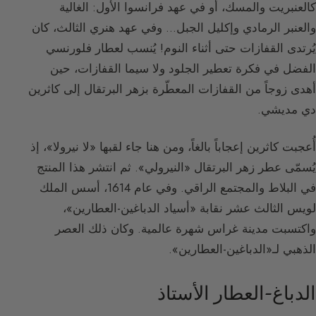
كالعنبريت والمسك، أو في عهد فرانسوا الأول: الغالية
والعنبر الرمادي وإكليل الجبل… وفي عهد هنري الثالث، كان
يُرتدى القفازات حتى أثناء النوم! يُنسب لعطار فلورنسي
الفضل في فكرة تعطير الجلود ولا سيما القفازات، حين
أهدى زوجاً من القفازات المعطّرة بزهر البرتقال إلى كاثرين
دي مديشي.
أُعجبت كاثرين إعجاباً بالغاً، ومن هنا جاء لقبها «لا نيرولا»، إذ
يُسمّى عطر زهر البرتقال «النيرولي». ثم انتشر هذا المنتج
في البلاط والمجتمع الراقي. وفي عام 1614، أسس الملك
لويس الثالث عشر نقابة «أسياد الدباغين-العطارين»،
واكتسبت مدينة غراس شهرة عالمية. وكان ذلك العصر
الذهبي لـ«الدباغين-العطارين».
الدباغ-العطار الأستاذ