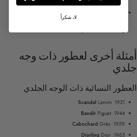
Cuir Beluga
من Guerlain هو جلد مُسكَّر وفانيلي
لا، شكراً
أكثر نعومة، من إبداع مشترك لـ Olivier Polge
وSylvaine Delacourte.
أمثلة أخرى لعطور ذات وجه
جلدي
العطور النسائية ذات الوجه الجلدي
Scandal
Lanvin
1931:
Bandit
Piguet
1944:
Cabochard
Grès
1959:
Diorling
Dior
1963: