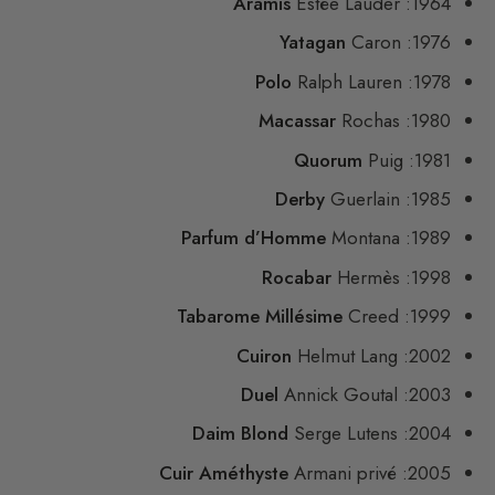
Aramis
Estée Lauder
1964:
Yatagan
Caron
1976:
Polo
Ralph Lauren
1978:
Macassar
Rochas
1980:
Quorum
Puig
1981:
Derby
Guerlain
1985:
Parfum d’Homme
Montana
1989:
Rocabar
Hermès
1998:
Tabarome Millésime
Creed
1999:
Cuiron
Helmut Lang
2002:
Duel
Annick Goutal
2003:
Daim Blond
Serge Lutens
2004:
Cuir Améthyste
Armani privé
2005: