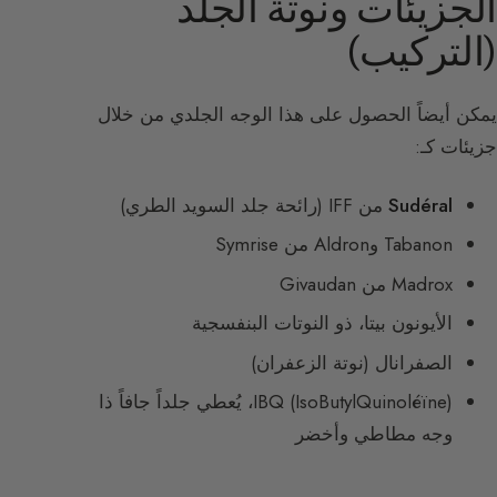
الجزيئات ونوتة الجلد
(التركيب)
يمكن أيضاً الحصول على هذا الوجه الجلدي من خلال
جزيئات كـ:
Sudéral
من IFF (رائحة جلد السويد الطري)
Tabanon وAldron من Symrise
Madrox من Givaudan
الأيونون بيتا، ذو النوتات البنفسجية
الصفرانال (نوتة الزعفران)
IBQ (IsoButylQuinoléïne)، يُعطي جلداً جافاً ذا
وجه مطاطي وأخضر