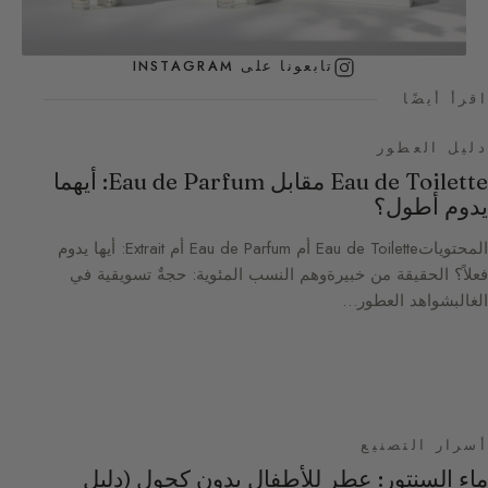
تابعونا على INSTAGRAM
اقرأ أيضًا
دليل العطور
Eau de Toilette مقابل Eau de Parfum: أيهما
يدوم أطول؟
المحتوياتEau de Toilette أم Eau de Parfum أم Extrait: أيها يدوم
فعلاً؟ الحقيقة من خبيرةوهم النسب المئوية: حجةٌ تسويقية في
الغالبشواهد العطور…
أسرار التصنيع
ماء السنتور: عطر للأطفال بدون كحول (دليل