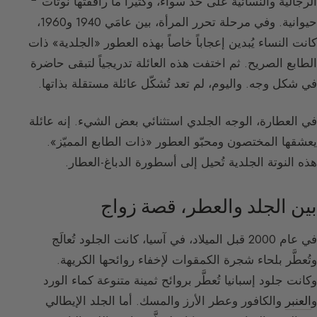
الرجالية والنسائية على حدّ سواء، وكثيراً ما رافقتها نوتات
حيوانية. وفي مرحلة تحرر المرأة، بين عامَي 1940 و1960،
كانت النساء يُبدين إعجاباً خاصاً بهذه العطور «الجلدية» ذات
الطابع الصريح. ثم اختفت هذه العائلة تدريجياً لتبقى حاضرة
في شكل وجه. واليوم، لم تعد تُشكّل عائلة مستقلة بذاتها.
في العطارة، الوجه الجلدي استثنائي بعض الشيء. إنه عائلة
يعشقها المختصون ومحبّو العطور «ذات الطابع المميّز».
هذه النوتة الجلدية تُحيل إلى أسطورة الدباغ-العطار.
بين الجلد والعطر، قصة زواج
في عام 2000 قبل الميلاد، في آسيا، كانت الجلود تُعالَج
وتُعطَّر بلحاء شجرة الكمقوات لإخفاء روائحها الكريهة.
وكانت جلود إسبانيا تُعطَّر بروائح ثمينة متنوعة كماء الورد
و
العنبر
والكافور وعطر الأرز والمسك. أما الجلد الإيطالي