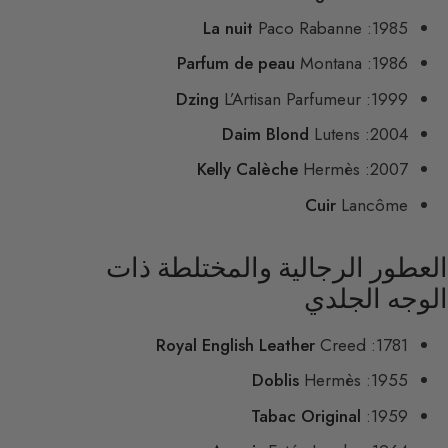
La nuit
Paco Rabanne
1985:
Parfum de peau
Montana
1986:
Dzing
L’Artisan Parfumeur
1999:
Daim Blond
Lutens
2004:
Kelly Calèche
Hermès
2007:
Cuir
Lancôme
العطور الرجالية والمختلطة ذات
الوجه الجلدي
Royal English Leather
Creed
1781:
Doblis
Hermès
1955:
Tabac Original
1959: