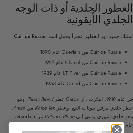
العطور الجلدية أو ذات الوجه
الجلدي الأيقونية
تمتلك جميع دور العطور عطراً يحمل اسم:
Cuir de Russie
Cuir de Russie من Guerlain عام 1890
Cuir de Russie من Chanel عام 1927
Cuir de Russie من LT Piver عام 1939
Cuir de Russie من Creed عام 1953
في عام 1918، ابتكرت دار Caron عطر
Tabac Blond
، وهو
عطر جلدي مرفق بنوتات التبغ. وعطر
Knize Ten
من Knize،
وهو جلدي شيبري يومئ إلى
L’Heure Bleue
من Guerlain،
عام 1924.