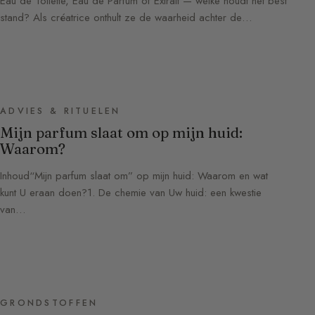
Eau de Toilette, Eau de Parfum of Extrait — welke houdt het best
stand? Als créatrice onthult ze de waarheid achter de…
ADVIES & RITUELEN
Mijn parfum slaat om op mijn huid:
Waarom?
Inhoud“Mijn parfum slaat om” op mijn huid: Waarom en wat
kunt U eraan doen?1. De chemie van Uw huid: een kwestie
van…
GRONDSTOFFEN