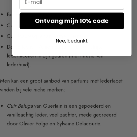
Bel Ami van Hermès in 1986
Ontvang mijn 10% code
Cuir d’Ange van Hermès
Cuir Mauresque van Serge Lutens
Nee, bedankt
De collectie “Vuitton parfums” biedt talrijke
lederfacetten in zijn geuren (met infusie van
lederhuid).
Men kan een groot aanbod van parfums met lederfacet
vinden bij vele niche merken:
Cuir Beluga
van Guerlain is een gepoederd en
vanilleachtig leder, veel zachter, mede gecreëerd
door Olivier Polge en Sylvaine Delacourte.