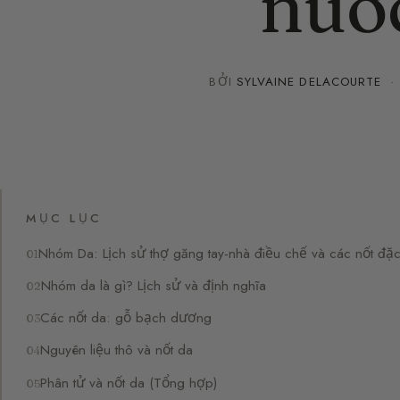
nướ
BỞI
SYLVAINE DELACOURTE
MỤC LỤC
Nhóm Da: Lịch sử thợ găng tay-nhà điều chế và các nốt đặ
Nhóm da là gì? Lịch sử và định nghĩa
Các nốt da: gỗ bạch dương
Nguyên liệu thô và nốt da
Phân tử và nốt da (Tổng hợp)