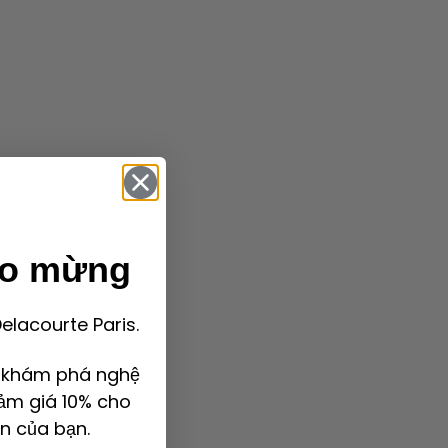
ào mừng
lacourte Paris.
ể khám phá nghệ
ảm giá 10% cho
n của bạn.