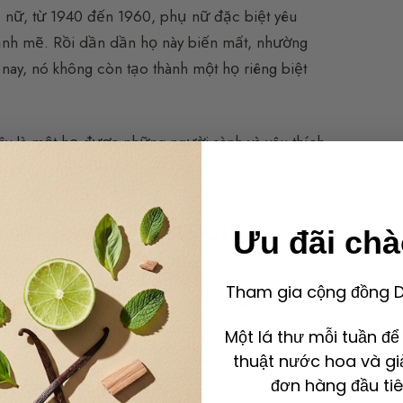
ụ nữ, từ 1940 đến 1960, phụ nữ đặc biệt yêu
mạnh mẽ. Rồi dần dần họ này biến mất, nhường
ay, nó không còn tạo thành một họ riêng biệt
ây là một họ được những người sành và yêu thích
huyền thoại của nhà điều chế-thợ găng tay.
mối lương duyên
Ưu đãi ch
 và ướp hương bằng vỏ cây kumquat để che mùi
Tham gia cộng đồng De
 mùi quý như nước hoa hồng,
hổ phách
, long
VII được ướp hương bằng mùi hạnh nhân nhẹ nhàng.
Một lá thư mỗi tuần đ
thuật nước hoa và gi
sse và da
đơn hàng đầu tiê