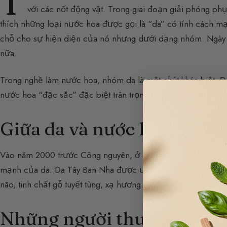
T
với các nốt động vật. Trong giai đoạn giải phóng ph
thích những loại nước hoa được gọi là “da” có tính cách 
chỗ cho sự hiện diện của nó nhưng dưới dạng nhóm. Ngày n
nữa.
Trong nghề làm nước hoa, nhóm da là một chút khác biệt. Đ
nước hoa “đặc sắc” đặc biệt trân trọng. Nốt da này gợi lên 
Giữa da và nước hoa, một 
Vào năm 2000 trước Công nguyên, ở châu Á, da được xử lý
mạnh của da. Da Tây Ban Nha được ướp hương bằng nhiều
não, tinh chất gỗ tuyết tùng, xạ hương. Da Ý vào thế kỷ X
Những người thuộc da, Gra