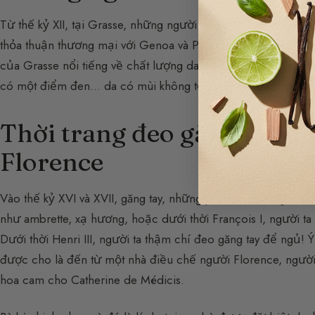
Từ thế kỷ XII, tại Grasse, những người thuộc da đến định cư 
thỏa thuận thương mại với Genoa và Pisa ở Ý, nơi họ xuất 
của Grasse nổi tiếng về chất lượng da đặc biệt với màu xan
có một điểm đen… da có mùi không tốt, điều này làm giới q
Thời trang đeo găng tay ư
Florence
Vào thế kỷ XVI và XVII, găng tay, những phụ kiện không th
như ambrette, xạ hương, hoặc dưới thời François I, người t
Dưới thời Henri III, người ta thậm chí đeo găng tay để ngủ! 
được cho là đến từ một nhà điều chế người Florence, ngườ
hoa cam cho Catherine de Médicis.