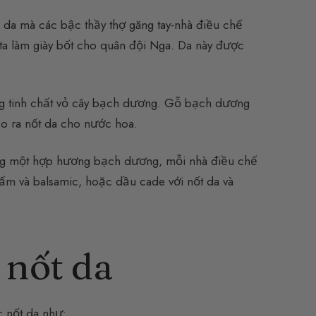
da mà các bậc thầy thợ găng tay-nhà điều chế
 ta làm giày bốt cho quân đội Nga. Da này được
ng tinh chất vỏ cây bạch dương. Gỗ bạch dương
ạo ra nốt da cho nước hoa.
ng một hợp hương bạch dương, mỗi nhà điều chế
ấm và balsamic, hoặc dầu cade với nốt da và
 nốt da
c nốt da như: