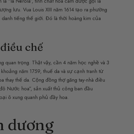
 là “la Nérola”, tinh chất hoa cam được gọi là
thượng lưu. Vua Louis XIII năm 1614 tạo ra phường
danh tiếng thế giới. Đó là thời hoàng kim của
 điều chế
ăng quan trọng. Thật vậy, cần 4 năm học nghề và 3
 khoảng năm 1759, thuế da và sự cạnh tranh từ
 thay thế da. Cộng đồng thợ găng tay-nhà điều
ủ đô Nước hoa”, sản xuất thủ công ban đầu
oại ô xung quanh phủ đầy hoa.
ch dương