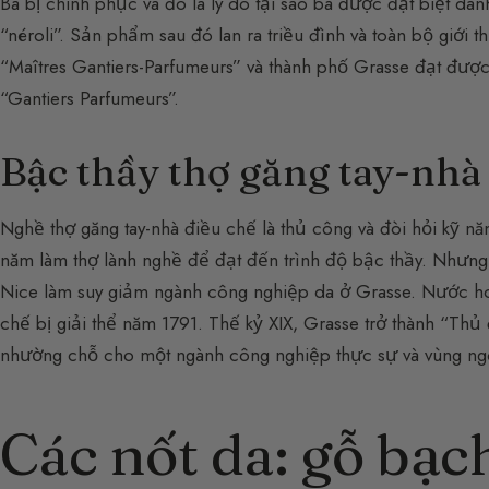
Bà bị chinh phục và đó là lý do tại sao bà được đặt biệt danh
“néroli”. Sản phẩm sau đó lan ra triều đình và toàn bộ giới 
“Maîtres Gantiers-Parfumeurs” và thành phố Grasse đạt được 
“Gantiers Parfumeurs”.
Bậc thầy thợ găng tay-nhà
Nghề thợ găng tay-nhà điều chế là thủ công và đòi hỏi kỹ n
năm làm thợ lành nghề để đạt đến trình độ bậc thầy. Nhưng
Nice làm suy giảm ngành công nghiệp da ở Grasse. Nước hoa
chế bị giải thể năm 1791. Thế kỷ XIX, Grasse trở thành “Th
nhường chỗ cho một ngành công nghiệp thực sự và vùng ng
Các nốt da: gỗ bạ