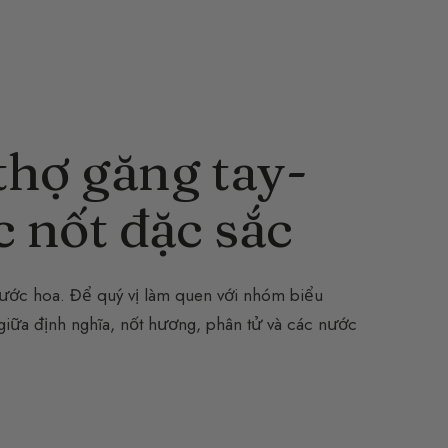
thợ găng tay-
c nốt đặc sắc
ớc hoa. Để quý vị làm quen với nhóm biểu
iữa định nghĩa, nốt hương, phân tử và các nước