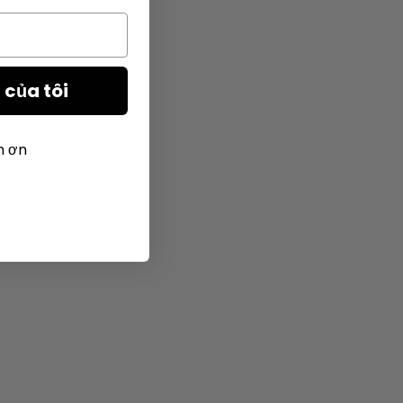
của tôi
m ơn