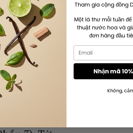
Tham gia cộng đồng De
: Huyền Thoại
ĐỌC TRONG 13 PHÚT
iếng Nhất Thế
Một lá thư mỗi tuần đ
thuật nước hoa và gi
đơn hàng đầu tiê
Email
Nước Hoa Đẹp
ĐỌC TRONG 13 PHÚT
 và Hơn Thế
Nhận mã 10% 
Không, cả
ời Gian Phong
ĐỌC TRONG 25 PHÚT
 Của Quý Vị