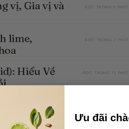
 vị, Gia vị và
ĐỌC TRONG 8 PHÚT
h lime,
ĐỌC TRONG 7 PHÚT
 hoa
d): Hiểu Về
ĐỌC TRONG 13 PHÚT
ồi
c Hoa Thế Giới
ĐỌC TRONG 8 PHÚT
Ưu đãi ch