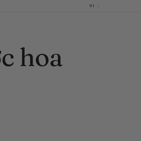
VI
ớc hoa