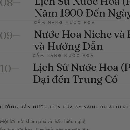
Lịch Sử Nước Hoa (P
08
Năm 1900 Đến Ngà
CẨM NANG NƯỚC HOA
Nước Hoa Niche và B
09
và Hướng Dẫn
CẨM NANG NƯỚC HOA
Lịch Sử Nước Hoa (P
10
Đại đến Trung Cổ
HƯỚNG DẪN NƯỚC HOA CỦA SYLVAINE DELACOURT
Một lời mời khám phá và thấu hiểu nghệ
thuật nước hoa. Tìm hiểu các nguyên liệu