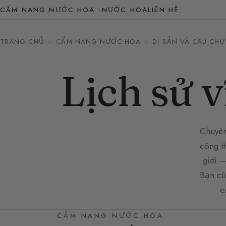
CẨM NANG NƯỚC HOA
NƯỚC HOA
LIÊN HỆ
TRANG CHỦ
›
CẨM NANG NƯỚC HOA
›
DI SẢN VÀ CÂU CHU
Lịch sử v
Chuyên
công t
giới 
Bạn cũ
c
CẨM NANG NƯỚC HOA