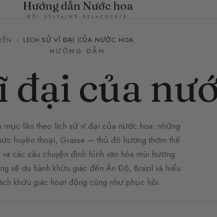
Hướng dẫn Nước hoa
BỞI SYLVAINE DELACOURTE
YỆN
›
LỊCH SỬ VĨ ĐẠI CỦA NƯỚC HOA
HƯỚNG DẪN
ĩ đại của nư
 mục lần theo lịch sử vĩ đại của nước hoa: những
hức huyền thoại, Grasse — thủ đô hương thơm thế
— và các câu chuyện định hình văn hóa mùi hương.
ng sẽ du hành khứu giác đến Ấn Độ, Brazil và hiểu
ách khứu giác hoạt động cũng như phục hồi.