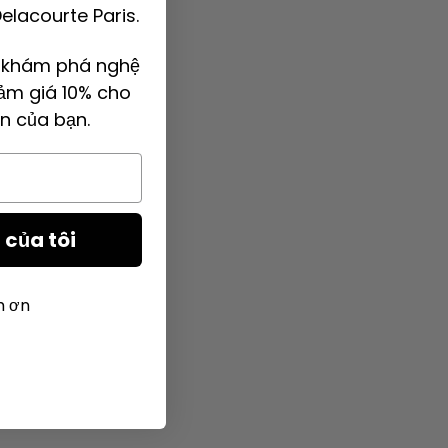
lacourte Paris.
ể khám phá nghệ
ảm giá 10% cho
n của bạn.
của tôi
m ơn