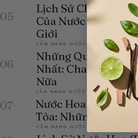
Lịch Sử Chanel N°5
05
Của Nước Hoa Nổi T
Giới
CẨM NANG NƯỚC HOA
Những Quảng Cáo 
06
Nhất: Chanel, Dior
Nữa
CẨM NANG NƯỚC HOA
Nước Hoa Trong Th
07
Tỏa: Những Chia Sẻ
CẨM NANG NƯỚC HOA