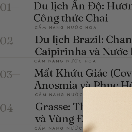
Du lịch Ấn Độ: Hương
01
Công thức Chai
CẨM NANG NƯỚC HOA
Du lịch Brazil: Chan
02
Caïpirinha và Nước
CẨM NANG NƯỚC HOA
Mất Khứu Giác (Covi
03
Anosmia và Phục H
CẨM NANG NƯỚC HOA
Grasse: Thủ Đô Nướ
04
và Vùng Đất Hoa
CẨM NANG NƯỚC HOA