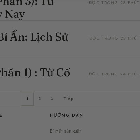
hần 3): Từ
ĐỌC TRONG 28 PHÚT
y Nay
í Ẩn: Lịch Sử
ĐỌC TRONG 23 PHÚT
hần 1) : Từ Cổ
ĐỌC TRONG 24 PHÚT
1
2
3
Tiếp
E
HƯỚNG DẪN
Bí mật sản xuất