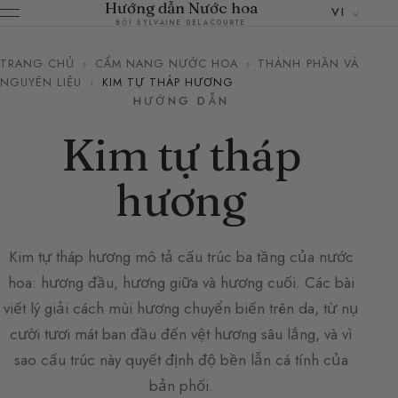
Hướng dẫn Nước hoa
VI
BỞI SYLVAINE DELACOURTE
TRANG CHỦ
›
CẨM NANG NƯỚC HOA
›
THÀNH PHẦN VÀ
NGUYÊN LIỆU
›
KIM TỰ THÁP HƯƠNG
HƯỚNG DẪN
Kim tự tháp
hương
Kim tự tháp hương mô tả cấu trúc ba tầng của nước
hoa: hương đầu, hương giữa và hương cuối. Các bài
viết lý giải cách mùi hương chuyển biến trên da, từ nụ
cười tươi mát ban đầu đến vệt hương sâu lắng, và vì
sao cấu trúc này quyết định độ bền lẫn cá tính của
bản phối.