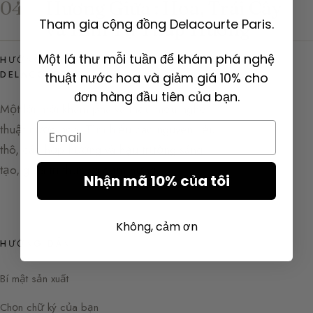
Hương Giữa : Hoa, Trái Cây
04
Tham gia cộng đồng Delacourte Paris.
và Kim Tự Tháp Hương
Một lá thư mỗi tuần để khám phá nghệ
HƯỚNG DẪN NƯỚC HOA CỦA SYLVAINE
DELACOURTE
thuật nước hoa và giảm giá 10% cho
đơn hàng đầu tiên của bạn.
Một lời mời khám phá và thấu hiểu nghệ
Email
thuật nước hoa. Tìm hiểu các nguyên liệu
thô, các hợp hương và hậu trường sáng
tạo, giữa tri thức và cảm hứng.
Nhận mã 10% của tôi
Không, cảm ơn
HƯỚNG DẪN
Bí mật sản xuất
Chọn chữ ký của bạn