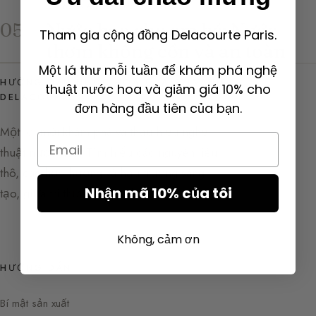
CẨM NANG NƯỚC HOA
Nước hoa cho em bé: Nước
05
Tham gia cộng đồng Delacourte Paris.
thơm không cồn và an toàn
Một lá thư mỗi tuần để khám phá nghệ
HƯỚNG DẪN NƯỚC HOA CỦA SYLVAINE
thuật nước hoa và giảm giá 10% cho
DELACOURTE
đơn hàng đầu tiên của bạn.
Một lời mời khám phá và thấu hiểu nghệ
Email
thuật nước hoa. Tìm hiểu các nguyên liệu
thô, các hợp hương và hậu trường sáng
Nhận mã 10% của tôi
tạo, giữa tri thức và cảm hứng.
Không, cảm ơn
HƯỚNG DẪN
Bí mật sản xuất