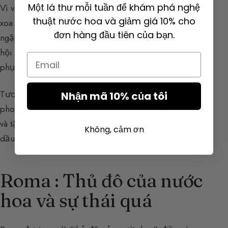
Một lá thư mỗi tuần để khám phá nghệ
Vì vậy, họ sử dụng các loài cây dưới dạng xông khói,
thuật nước hoa và giảm giá 10% cho
xoa bóp hoặc tắm rửa. Những phòng tắm công cộng,
đơn hàng đầu tiên của bạn.
ngập tràn mùi hoa lá, là những không gian giao lưu xã
hội rất quan trọng vào thời đó, được cả đàn ông lẫn
Email
phụ nữ lui tới.
Tương tự, như một cử chỉ hiếu khách, người ta có
Nhận mã 10% của tôi
phong tục tắm chân cho khách trong những chậu thơm
và tặng cho họ đủ loại sản phẩm thơm như vòng hoa,
Không, cảm ơn
dầu hoa đinh hương hoặc rượu vang ướp thơm.
Roma : Thủ đô của nước
hoa và sự thái quá