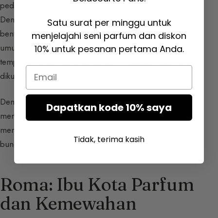
peduli dengan kebersihan tubuh dan keindahan diri.
Dengan demikian, mereka menggunakan tanaman dalam
Satu surat per minggu untuk
bentuk fumigasi, gesekan, atau mandi. Pemandian
menjelajahi seni parfum dan diskon
umum, yang dipenuhi wewangian bunga, merupakan
10% untuk pesanan pertama Anda.
tempat sosialisasi yang sangat penting pada masa itu,
Email
dikunjungi oleh pria maupun wanita.
Demikian pula, sebagai tanda keramahan, ada kebiasaan
Dapatkan kode 10% saya
membasuh kaki tamu dalam wadah wangi dan
menawarkan berbagai produk harum seperti karangan
Tidak, terima kasih
bunga, minyak bunga violet, atau anggur aromatik.
Roma: Ibu Kota Parfum
dan Kemewahan