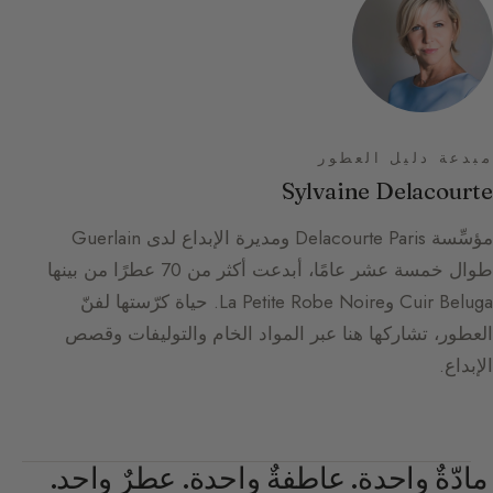
مبدعة دليل العطور
Sylvaine Delacourte
مؤسِّسة Delacourte Paris ومديرة الإبداع لدى Guerlain
طوال خمسة عشر عامًا، أبدعت أكثر من 70 عطرًا من بينها
Cuir Beluga وLa Petite Robe Noire. حياة كرّستها لفنّ
العطور، تشاركها هنا عبر المواد الخام والتوليفات وقصص
الإبداع.
مادّةٌ واحدة. عاطفةٌ واحدة. عطرٌ واحد.