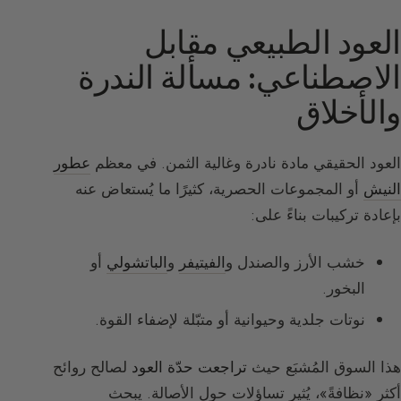
العود الطبيعي مقابل
الاصطناعي: مسألة الندرة
والأخلاق
العود الحقيقي مادة نادرة وغالية الثمن. في معظم
عطور
النيش
أو المجموعات الحصرية، كثيرًا ما يُستعاض عنه
بإعادة تركيبات بناءً على:
خشب الأرز والصندل و
الفيتيفر
و
الباتشولي
أو
البخور.
نوتات جلدية وحيوانية أو متبّلة لإضفاء القوة.
هذا السوق المُشبَع حيث
تراجعت حدّة العود
لصالح روائح
أكثر «نظافةً»، يُثير تساؤلات حول الأصالة. يبحث