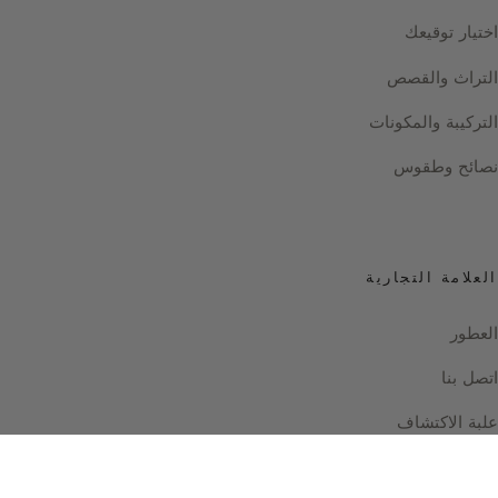
اختيار توقيعك
التراث والقصص
التركيبة والمكونات
نصائح وطقوس
العلامة التجارية
العطور
اتصل بنا
علبة الاكتشاف
Instagram