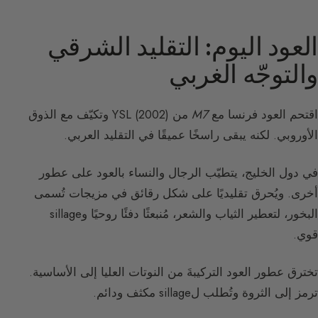
العود اليوم: التقليد الشرقي
والتوجّه الغربي
اقتحم العود فرنسا مع
M7
من YSL (2002) وتكيّف مع الذوق
الأوروبي. لكنه يبقى راسخًا عميقًا في التقليد العربي.
في دول الخليج، يتطيّب الرجال والنساء بالعود على عطور
أخرى. ويُحرق تقليديًا على شكل رقائق في مزيجات تُسمى
البخور، لتعطير الثياب والشعر، مُنبعثًا دفئًا روحيًا وsillage
قوي.
تخترق عطور العود التركيبةَ من النوتات العليا إلى الأساسية.
ترمز إلى الثروة وتُطلب لsillage مكثف ودائم.