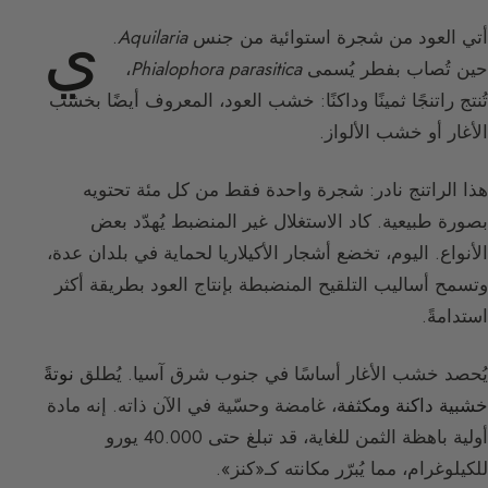
ي
أتي العود من شجرة استوائية من جنس
Aquilaria
.
حين تُصاب بفطر يُسمى
Phialophora parasitica
،
تُنتج راتنجًا ثمينًا وداكنًا: خشب العود، المعروف أيضًا بخشب
الأغار أو خشب الألواز.
هذا الراتنج نادر: شجرة واحدة فقط من كل مئة تحتويه
بصورة طبيعية. كاد الاستغلال غير المنضبط يُهدّد بعض
الأنواع. اليوم، تخضع أشجار الأكيلاريا لحماية في بلدان عدة،
وتسمح أساليب التلقيح المنضبطة بإنتاج العود بطريقة أكثر
استدامةً.
يُحصد خشب الأغار أساسًا في جنوب شرق آسيا. يُطلق
نوتةً
خشبية داكنة ومكثفة
، غامضة وحسّية في الآن ذاته. إنه مادة
أولية باهظة الثمن للغاية، قد تبلغ حتى 40.000 يورو
للكيلوغرام، مما يُبرّر مكانته كـ«كنز».