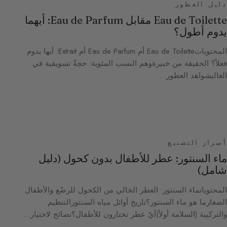
دليل العطور
Eau de Toilette مقابل Eau de Parfum: أيهما
يدوم أطول؟
المحتوياتEau de Toilette أم Eau de Parfum أم Extrait: أيها يدوم
فعلاً؟ الحقيقة من خبيرةوهم النسب المئوية: حجةٌ تسويقية في
الغالبشواهد العطور…
أسرار التصنيع
ماء السنتور: عطر للأطفال بدون كحول (دليل
شامل)
المحتوياتماء السنتور: العطر الخالي من الكحول للرضّع والأطفال
الصغارما هو ماء السنتور؟تاريخ أوائل مياه السنتورالتنظيم
والتركيبة (السلامة أولاً)أيّ عطر تختارون للأطفال؟نصائح لاختيار…