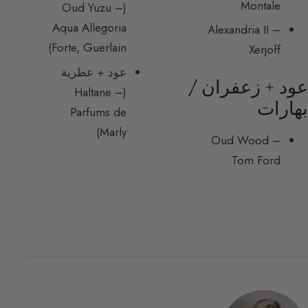
Montale
(Oud Yuzu –
Aqua Allegoria
Alexandria II –
Forte, Guerlain)
Xerjoff
عود + عطرية
عود + زعفران /
(Haltane –
بهارات
Parfums de
Marly)
Oud Wood –
Tom Ford