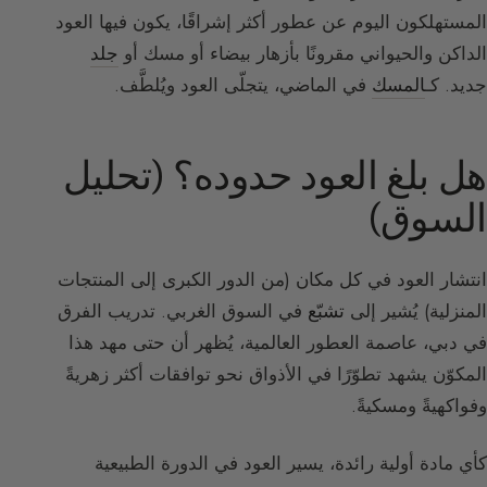
المستهلكون اليوم عن عطور أكثر إشراقًا، يكون فيها العود
الداكن والحيواني مقرونًا بأزهار بيضاء أو مسك أو
جلد
جديد. كـ
المسك
في الماضي، يتجلّى العود ويُلطَّف.
هل بلغ العود حدوده؟ (تحليل
السوق)
انتشار العود في كل مكان (من الدور الكبرى إلى المنتجات
المنزلية) يُشير إلى
تشبّع
في السوق الغربي. تدريب الفرق
في دبي، عاصمة العطور العالمية، يُظهر أن حتى مهد هذا
المكوّن يشهد تطوّرًا في الأذواق نحو توافقات أكثر زهريةً
وفواكهيةً ومسكيةً.
كأي مادة أولية رائدة، يسير العود في الدورة الطبيعية