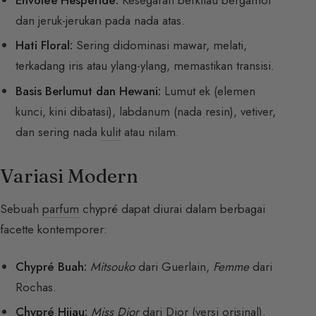
dan jeruk-jerukan pada nada atas.
Hati Floral:
Sering didominasi mawar, melati,
terkadang iris atau ylang-ylang, memastikan transisi.
Basis Berlumut dan Hewani:
Lumut ek (elemen
kunci, kini dibatasi), labdanum (nada resin), vetiver,
dan sering nada
kulit
atau nilam.
Variasi Modern
Sebuah
parfum
chypré dapat diurai dalam berbagai
facette kontemporer:
Chypré Buah:
Mitsouko
dari Guerlain,
Femme
dari
Rochas.
Chypré Hijau:
Miss Dior
dari Dior (versi orisinal).