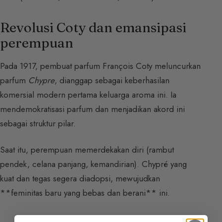
Revolusi Coty dan emansipasi
perempuan
Pada 1917, pembuat parfum François Coty meluncurkan
parfum
Chypre
, dianggap sebagai keberhasilan
komersial modern pertama keluarga aroma ini. Ia
mendemokratisasi parfum dan menjadikan akord ini
sebagai struktur pilar.
Saat itu, perempuan memerdekakan diri (rambut
pendek, celana panjang, kemandirian). Chypré yang
kuat dan tegas segera diadopsi, mewujudkan
**feminitas baru yang bebas dan berani** ini.