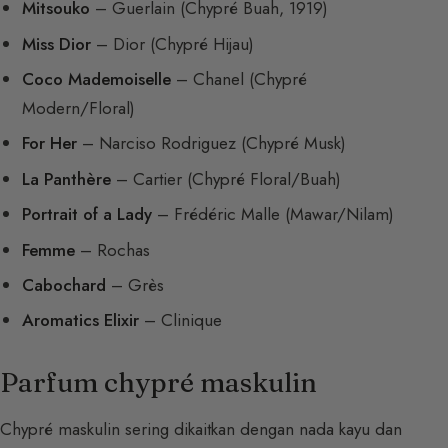
Mitsouko
– Guerlain (Chypré Buah, 1919)
Miss Dior
– Dior (Chypré Hijau)
Coco Mademoiselle
– Chanel (Chypré
Modern/Floral)
For Her
– Narciso Rodriguez (Chypré Musk)
La Panthère
– Cartier (Chypré Floral/Buah)
Portrait of a Lady
– Frédéric Malle (Mawar/Nilam)
Femme
– Rochas
Cabochard
– Grès
Aromatics Elixir
– Clinique
Parfum chypré maskulin
Chypré maskulin sering dikaitkan dengan nada kayu dan