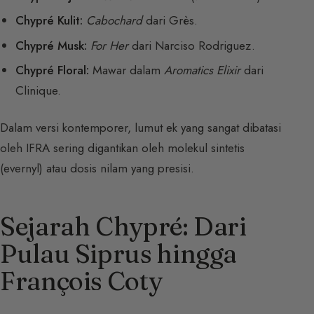
Chypré Kulit:
Cabochard
dari Grès.
Chypré Musk:
For Her
dari Narciso Rodriguez.
Chypré Floral:
Mawar dalam
Aromatics Elixir
dari
Clinique.
Dalam versi kontemporer, lumut ek yang sangat dibatasi
oleh IFRA sering digantikan oleh molekul sintetis
(evernyl) atau dosis nilam yang presisi.
Sejarah Chypré: Dari
Pulau Siprus hingga
François Coty