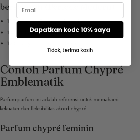
bersejarah (Periode Modern)
Email
1850: Eau de Chypre – Guerlain
Dapatkan kode 10% saya
1893: Chypre de Tentation – Roger & Gallet
1909: Chypre de Paris – Guerlain
Tidak, terima kasih
Contoh Parfum Chypré
Emblematik
Parfum-parfum ini adalah referensi untuk memahami
kekuatan dan fleksibilitas akord chypré:
Parfum chypré feminin