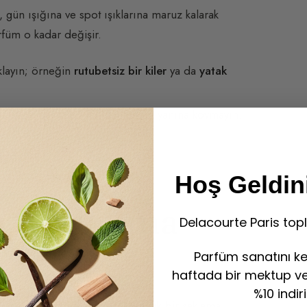
 gün ışığına ve spot ışıklarına maruz kalarak
rfüm o kadar değişir.
aklayın; örneğin
rutubetsiz bir kiler
ya da
yatak
 ya da başka bir ısı kaynağının yanına koymayın.
aya çalışın.
Hoş Geldini
n Kullanma
Delacourte Paris topl
Parfüm sanatını ke
haftada bir mektup ve 
%10 indir
Genel olarak yasal bilgi,
36 aylık
bir saklama