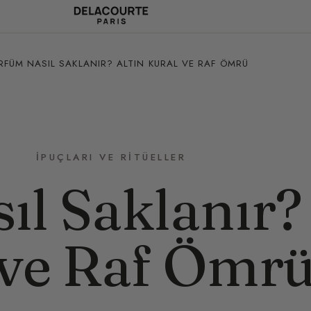
RFÜM NASIL SAKLANIR? ALTIN KURAL VE RAF ÖMRÜ
İPUÇLARI VE RITÜELLER
ıl Saklanır?
 ve Raf Ömr