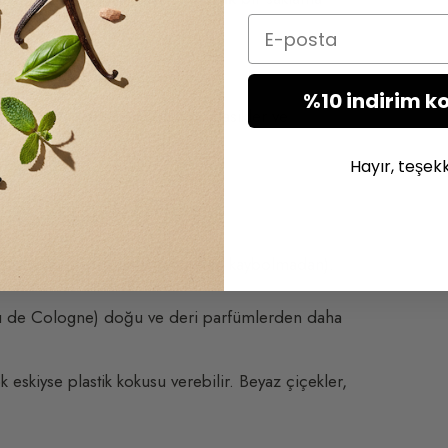
Email
abilir.
%10 indirim k
 da
L’Heure Bleue
gibi büyük klasikler ve
adirdir.
Hayır, teşek
sas Maddeler
rıya dönebilir; aromalar tamamen kaybolmadan).
au de Cologne) doğu ve deri parfümlerden daha
 eskiyse plastik kokusu verebilir. Beyaz çiçekler,