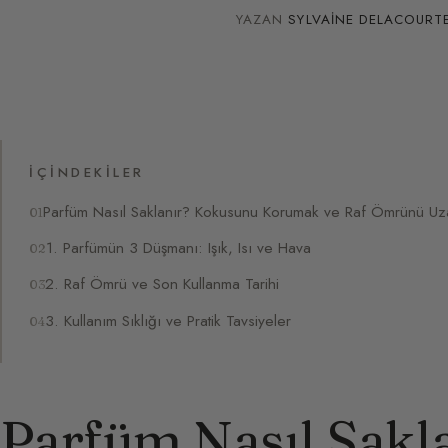
YAZAN
SYLVAINE DELACOURT
İÇINDEKILER
Parfüm Nasıl Saklanır? Kokusunu Korumak ve Raf Ömrünü Uzat
1. Parfümün 3 Düşmanı: Işık, Isı ve Hava
2. Raf Ömrü ve Son Kullanma Tarihi
3. Kullanım Sıklığı ve Pratik Tavsiyeler
Parfüm Nasıl Sakl