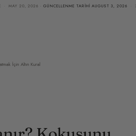
E
·
MAY 20, 2026
· GÜNCELLENME TARIHI
AUGUST 3, 2026
· 3
mak İçin Altın Kural
anır? Kokusunu