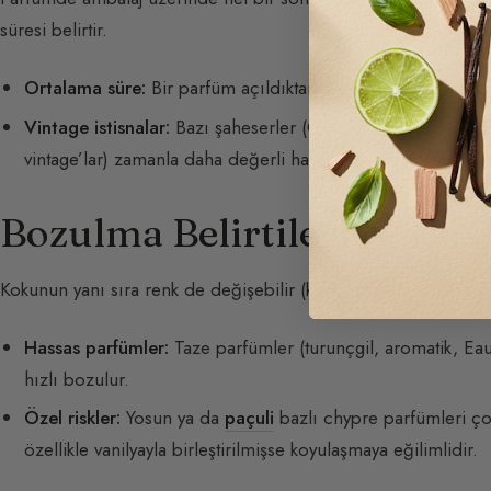
süresi belirtir.
Ortalama süre:
Bir parfüm açıldıktan sonra 1 ila 2 yıl saklan
Vintage istisnalar:
Bazı şaheserler (Guerlain’in
Shalimar
ya
vintage’lar) zamanla daha değerli hale gelebilir; ancak bu n
Bozulma Belirtileri ve Has
Kokunun yanı sıra renk de değişebilir (koyulaşabilir ya da sa
Hassas parfümler:
Taze parfümler (turunçgil, aromatik, E
hızlı bozulur.
Özel riskler:
Yosun ya da
paçuli
bazlı chypre parfümleri çok
özellikle vanilyayla birleştirilmişse koyulaşmaya eğilimlidir.