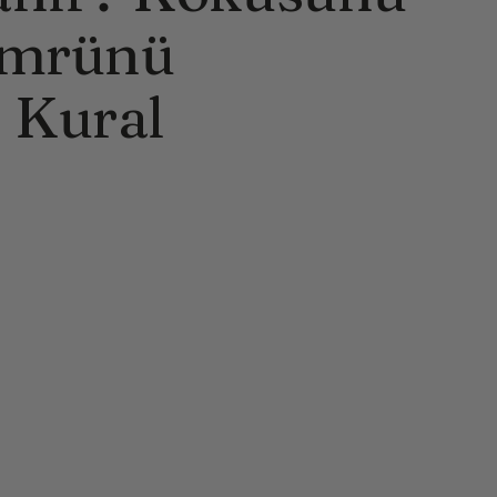
Ömrünü
 Kural