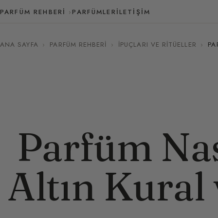
PARFÜM REHBERI
PARFÜMLER
İLETIŞIM
ANA SAYFA
›
PARFÜM REHBERI
›
İPUÇLARI VE RITÜELLER
›
PA
Parfüm Nas
Altın Kural