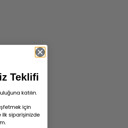
z Teklifi
uluğuna katılın.
şfetmek için
ilk siparişinizde
im.