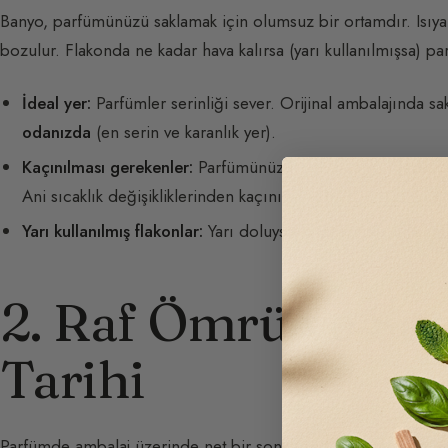
Banyo, parfümünüzü saklamak için olumsuz bir ortamdır. Isıya,
bozulur. Flakonda ne kadar hava kalırsa (yarı kullanılmışsa) pa
İdeal yer:
Parfümler serinliği sever. Orijinal ambalajında s
odanızda
(en serin ve karanlık yer).
Kaçınılması gerekenler:
Parfümünüzü hiçbir zaman radyatör
Ani sıcaklık değişikliklerinden kaçının.
Yarı kullanılmış flakonlar:
Yarı doluysa, o yıl içinde kullanm
2. Raf Ömrü ve So
Tarihi
Parfümde ambalaj üzerinde net bir son kullanma tarihi yoktur. 