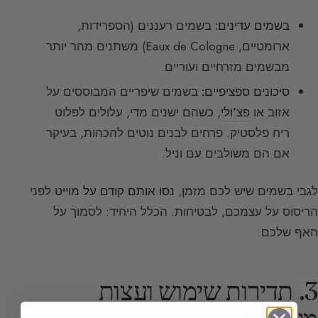
בשמים עדינים:
בשמים רעננים (הספרידות,
ארומטיים, Eaux de Cologne) משתנים מהר יותר
מבשמים מזרחיים ועוריים.
סיכונים ספציפיים:
בשמים שיפריים המבוססים על
אזוב או
פצ’ולי
, כשהם ישנים מדי, עלולים לפלוט
ריח פלסטיק. פרחים לבנים נוטים להכהות, בעיקר
אם הם משולבים עם וניל.
לגבי בשמים שיש לכם מזמן,
נסו אותם קודם על מוייט
לפני
הריסוס על עצמכם, לבטיחות. הכלל היחיד: לסמוך על
האף שלכם.
3. תדירות שימוש ועצות