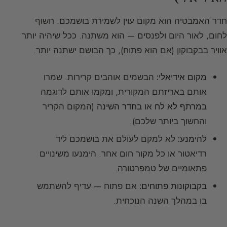
חדר האמבטיה הוא מקום עוין לשמירת בושמכם. חשוף
לחום, לאור היום ולפנסים — הוא משתנה. ככל שיהיה יותר
אוויר בבקבוקון (אם הוא פתוח), כך הבושם ישתנה יותר.
מקום אידיאלי:
הבשמים אוהבים קרירות. שמרו
אותם באריזתם המקורית, ומקמו אותם לדוגמה
ב
מרתף לא לח
או ב
חדר השינה
(המקום הקריר
והחשוך ביותר שלכם).
להימנע:
לא למקם לעולם את בושמכם ליד
רדיאטור או כל מקור חום אחר. הימנעו משינויים
פתאומיים של טמפרטורה.
בקבוקונות פתוחים:
אם פתוח — עדיף להשתמש
בו במהלך השנה הנוכחית.