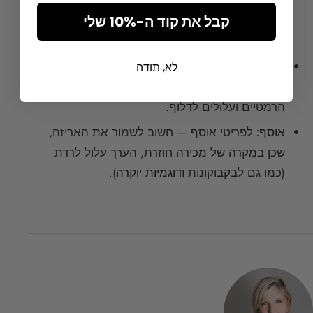
המשולב, הוא נוגע בעורכם — ומכניס לכלוכים
קבל את קוד ה-10% שלי
לבקבוקון. מרחו אפוא את תמציתכם
לפני האיפור
או עם אצבעות נקיות כדי לצמצם זיהומים.
מסע:
העדיפו וריסוסר במסע ושימו לב לפקק.
לא, תודה
הימנעו מבקבוקונות עם עֶמֶד — אלה אינם
הרמטיים ועלולים לדלוף.
אוסף:
לפריטי אוסף — חשוב לשמור את האריזה,
שכן במקרה של מכירה חוזרת, הערך עלול לרדת
(כמו גם לבקבוקונות ו
דוגמיות יוקרה
).