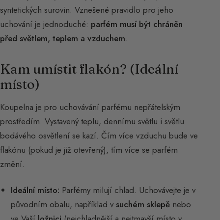
syntetických surovin. Vznešené pravidlo pro jeho
uchování je jednoduché:
parfém musí být chráněn
před světlem, teplem a vzduchem
.
Kam umístit flakón? (Ideální
místo)
Koupelna je pro uchovávání parfému nepřátelským
prostředím. Vystavený teplu, dennímu světlu i světlu
bodávého osvětlení se kazí. Čím více vzduchu bude ve
flakónu (pokud je již otevřený), tím více se parfém
změní.
Ideální místo:
Parfémy milují chlad. Uchovávejte je v
původním obalu, například v
suchém sklepě
nebo
ve Vaší
ložnici
(nejchladnější a nejtmavší místo v