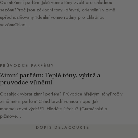
ObsahZimní parfém: Jaké vonné tóny zvolit pro chladnou
sezónu?Proč jsou základní tóny (dřevité, orientální) v zimě
upřednostňovány?Ideální vonné rodiny pro chladnou
sezónuChlad…
PRŮVODCE PARFÉMY
Zimní parfém: Teplé tóny, výdrž a
průvodce vůněmi
ObsahJak vybrat zimní parfém? Průvodce hřejivými tónyProč v
zimě měnit parfém?Chlad brzdí vonnou stopu: Jak
maximalizovat výdrž?1. Hledáte útěchu? (Gurmánské a
pižmové…
DOPIS DELACOURTE