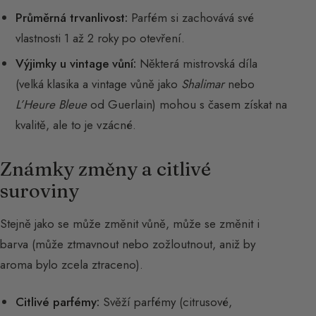
Průměrná trvanlivost:
Parfém si zachovává své
vlastnosti 1 až 2 roky po otevření.
Výjimky u vintage vůní:
Některá mistrovská díla
(velká klasika a vintage vůně jako
Shalimar
nebo
L’Heure Bleue
od Guerlain) mohou s časem získat na
kvalitě, ale to je vzácné.
Známky změny a citlivé
suroviny
Stejně jako se může změnit vůně, může se změnit i
barva (může ztmavnout nebo zožloutnout, aniž by
aroma bylo zcela ztraceno).
Citlivé parfémy:
Svěží parfémy (citrusové,