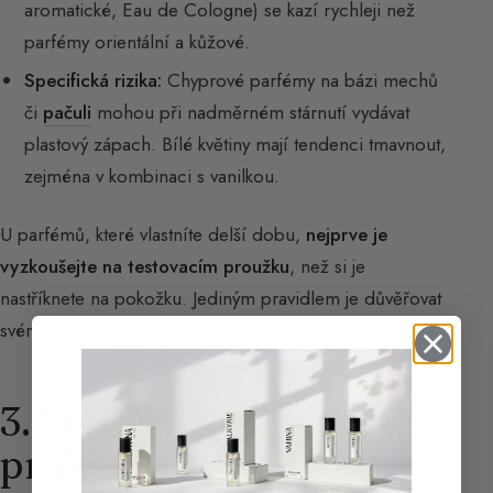
aromatické, Eau de Cologne) se kazí rychleji než
parfémy orientální a kůžové.
Specifická rizika:
Chyprové parfémy na bázi mechů
či
pačuli
mohou při nadměrném stárnutí vydávat
plastový zápach. Bílé květiny mají tendenci tmavnout,
zejména v kombinaci s vanilkou.
U parfémů, které vlastníte delší dobu,
nejprve je
vyzkoušejte na testovacím proužku
, než si je
nastříknete na pokožku. Jediným pravidlem je důvěřovat
svému nosu.
3. Frekvence používání a
praktické rady