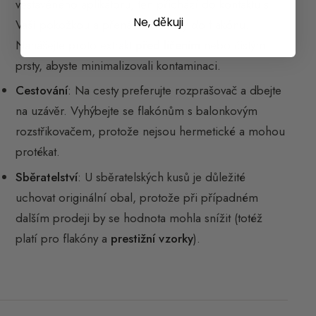
vestavěného aplikátoru, ten přichází do kontaktu s
Ne, děkuji
Vaší pokožkou a přenáší nečistoty do flakónu.
Nanášejte proto extrakt
před líčením
nebo čistými
prsty, abyste minimalizovali kontaminaci.
Cestování
: Na cesty preferujte rozprašovač a dbejte
na uzávěr. Vyhýbejte se flakónům s balonkovým
rozstřikovačem, protože nejsou hermetické a mohou
protékat.
Sběratelství
: U sběratelských kusů je důležité
uchovat originální obal, protože při případném
dalším prodeji by se hodnota mohla snížit (totéž
platí pro flakóny a
prestižní vzorky
).