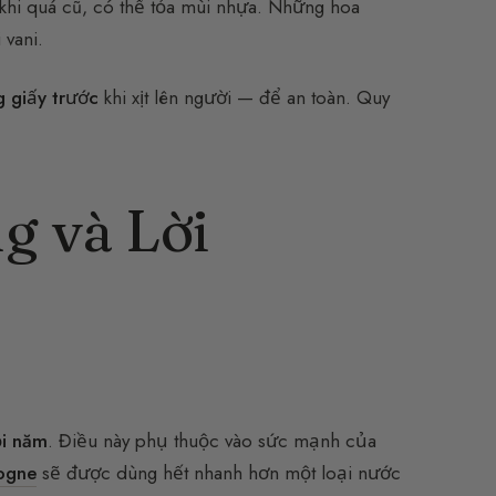
 khi quá cũ, có thể tỏa mùi nhựa. Những hoa
 vani.
g giấy trước
khi xịt lên người — để an toàn. Quy
g và Lời
ỗi năm
. Điều này phụ thuộc vào sức mạnh của
ogne
sẽ được dùng hết nhanh hơn một loại nước