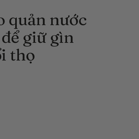
o quản nước
để giữ gìn
i thọ