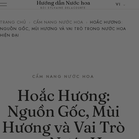
Hướng dẫn Nước hoa
VI
BỞI SYLVAINE DELACOURTE
TRANG CHỦ
›
CẨM NANG NƯỚC HOA
›
HOẮC HƯƠNG:
NGUỒN GỐC, MÙI HƯƠNG VÀ VAI TRÒ TRONG NƯỚC HOA
HIỆN ĐẠI
CẨM NANG NƯỚC HOA
Hoắc Hương:
Nguồn Gốc, Mùi
Hương và Vai Trò