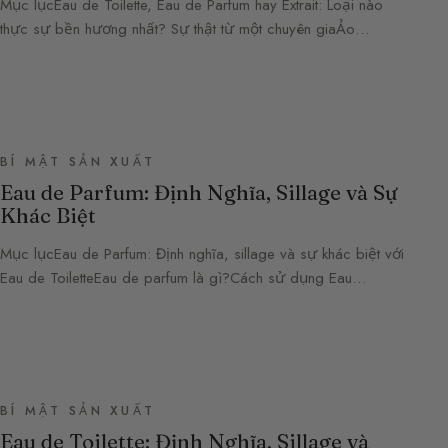
Mục lụcEau de Toilette, Eau de Parfum hay Extrait: Loại nào
thực sự bền hương nhất? Sự thật từ một chuyên giaẢo…
BÍ MẬT SẢN XUẤT
Eau de Parfum: Định Nghĩa, Sillage và Sự
Khác Biệt
Mục lụcEau de Parfum: Định nghĩa, sillage và sự khác biệt với
Eau de ToiletteEau de parfum là gì?Cách sử dụng Eau…
BÍ MẬT SẢN XUẤT
Eau de Toilette: Định Nghĩa, Sillage và