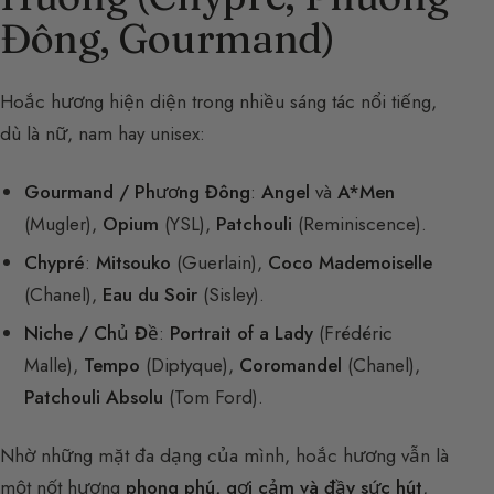
Đông, Gourmand)
Hoắc hương hiện diện trong nhiều sáng tác nổi tiếng,
dù là nữ, nam hay unisex:
Gourmand / Phương Đông
:
Angel
và
A*Men
(Mugler),
Opium
(YSL),
Patchouli
(Reminiscence).
Chypré
:
Mitsouko
(Guerlain),
Coco Mademoiselle
(Chanel),
Eau du Soir
(Sisley).
Niche / Chủ Đề
:
Portrait of a Lady
(Frédéric
Malle),
Tempo
(Diptyque),
Coromandel
(Chanel),
Patchouli Absolu
(Tom Ford).
Nhờ những mặt đa dạng của mình, hoắc hương vẫn là
một nốt hương
phong phú, gợi cảm và đầy sức hút
,