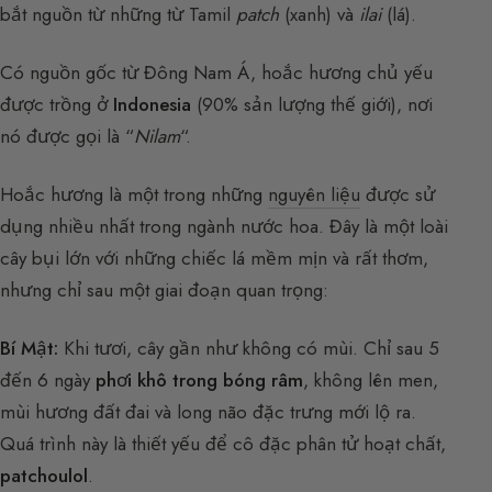
bắt nguồn từ những từ Tamil
patch
(xanh) và
ilai
(lá).
Có nguồn gốc từ Đông Nam Á, hoắc hương chủ yếu
được trồng ở
Indonesia
(90% sản lượng thế giới), nơi
nó được gọi là “
Nilam
“.
Hoắc hương là một trong những
nguyên liệu
được sử
dụng nhiều nhất trong ngành nước hoa. Đây là một loài
cây bụi lớn với những chiếc lá mềm mịn và rất thơm,
nhưng chỉ sau một giai đoạn quan trọng:
Bí Mật:
Khi tươi, cây gần như không có mùi. Chỉ sau 5
đến 6 ngày
phơi khô trong bóng râm
, không lên men,
mùi hương đất đai và long não đặc trưng mới lộ ra.
Quá trình này là thiết yếu để cô đặc phân tử hoạt chất,
patchoulol
.