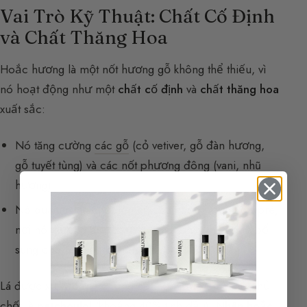
Vai Trò Kỹ Thuật: Chất Cố Định
và Chất Thăng Hoa
Hoắc hương là một nốt hương gỗ không thể thiếu, vì
nó hoạt động như một
chất cố định
và
chất thăng hoa
xuất sắc:
Nó tăng cường
các gỗ
(cỏ vetiver, gỗ đàn hương,
gỗ tuyết tùng) và
các nốt phương đông
(vani, nhũ
hương).
Nó quan trọng cho nền của các hợp hương chypré,
nơi nó thường được sử dụng để thay thế hoặc bổ
sung cho rêu sồi (bị hạn chế bởi IFRA).
Lá được xử lý bằng
chưng cất hơi nước
. Phân tử chủ
chốt là
patchoulol
(khoảng 40% tinh dầu).
Nhân hoắc