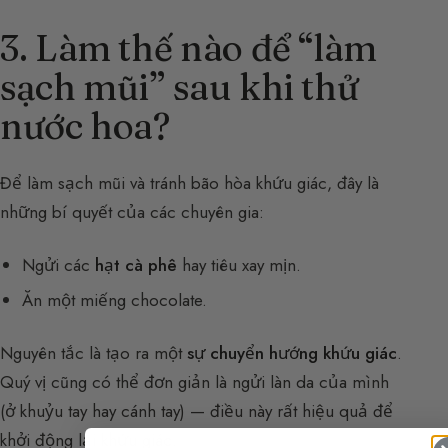
3. Làm thế nào để “làm
sạch mũi” sau khi thử
nước hoa?
Để làm sạch mũi và tránh bão hòa khứu giác, đây là
những bí quyết của các chuyên gia:
Ngửi các
hạt cà phê
hay tiêu xay mịn.
Ăn một miếng chocolate.
Nguyên tắc là tạo ra một
sự chuyển hướng khứu giác
.
Quý vị cũng có thể đơn giản là ngửi làn da của mình
(ở khuỷu tay hay cánh tay) — điều này rất hiệu quả để
khởi động lại khứu giác.