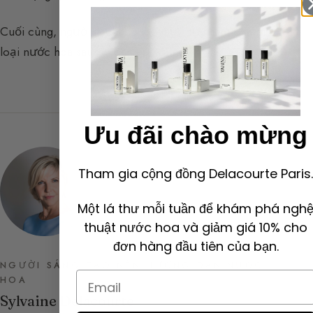
Cuối cùng, người ta chỉ có thể thực sự khám phá một
loại nước hoa sau khi đã ngủ với nó.
Ưu đãi chào mừng
Tham gia cộng đồng Delacourte Paris.
Một lá thư mỗi tuần để khám phá ngh
thuật nước hoa và giảm giá 10% cho
đơn hàng đầu tiên của bạn.
NGƯỜI SÁNG TẠO NÊN HƯỚNG DẪN NƯỚC
Email
HOA
Sylvaine Delacourte