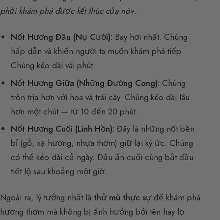
phải khám phá được kết thúc của nó»
.
Nốt Hương Đầu
(Nụ Cười):
Bay hơi nhất. Chúng
hấp dẫn và khiến người ta muốn khám phá tiếp.
Chúng kéo dài vài phút.
Nốt Hương Giữa
(Những Đường Cong):
Chúng
tròn trịa hơn với hoa và trái cây. Chúng kéo dài lâu
hơn một chút — từ 10 đến 20 phút.
Nốt Hương Cuối
(Linh Hồn):
Đây là những nốt bền
bỉ (gỗ, xạ hương, nhựa thơm) giữ lại ký ức. Chúng
có thể kéo dài cả ngày. Dấu ấn cuối cùng bắt đầu
tiết lộ sau khoảng một giờ.
Ngoài ra, lý tưởng nhất là
thử mù thực sự
để khám phá
hương thơm mà không bị ảnh hưởng bởi tên hay lọ