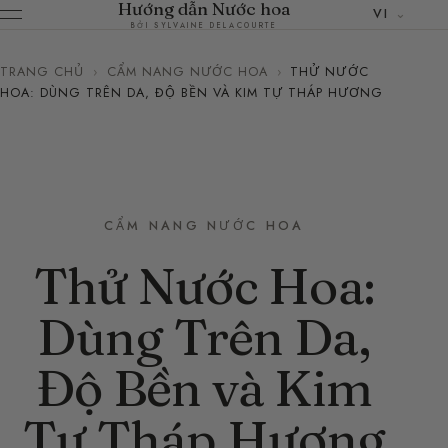
Hướng dẫn Nước hoa
VI
BỞI SYLVAINE DELACOURTE
TRANG CHỦ
›
CẨM NANG NƯỚC HOA
›
THỬ NƯỚC
HOA: DÙNG TRÊN DA, ĐỘ BỀN VÀ KIM TỰ THÁP HƯƠNG
CẨM NANG NƯỚC HOA
Thử Nước Hoa:
Dùng Trên Da,
Độ Bền và Kim
Tự Tháp Hương