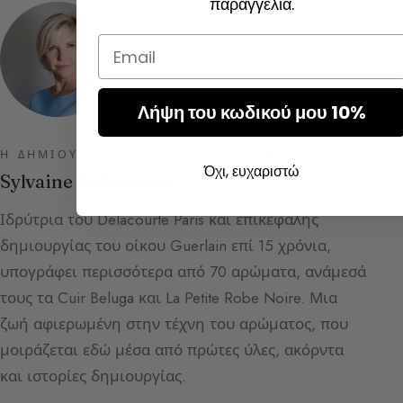
παραγγελία.
Email
Λήψη του κωδικού μου 10%
Η ΔΗΜΙΟΥΡΓΌΣ ΤΟΥ ΟΔΗΓΟΎ ΑΡΩΜΆΤΩΝ
Όχι, ευχαριστώ
Sylvaine Delacourte
Ιδρύτρια του Delacourte Paris και επικεφαλής
δημιουργίας του οίκου Guerlain επί 15 χρόνια,
υπογράφει περισσότερα από 70 αρώματα, ανάμεσά
τους τα Cuir Beluga και La Petite Robe Noire. Μια
ζωή αφιερωμένη στην τέχνη του αρώματος, που
μοιράζεται εδώ μέσα από πρώτες ύλες, ακόρντα
και ιστορίες δημιουργίας.