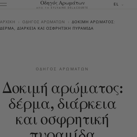
Οδηγός Αρωμάτων
EL
ΑΠΌ ΤΗ SYLVAINE DELACOURTE
ΑΡΧΙΚΉ
›
ΟΔΗΓΌΣ ΑΡΩΜΆΤΩΝ
›
ΔΟΚΙΜΉ ΑΡΏΜΑΤΟΣ:
ΔΈΡΜΑ, ΔΙΆΡΚΕΙΑ ΚΑΙ ΟΣΦΡΗΤΙΚΉ ΠΥΡΑΜΊΔΑ
ΟΔΗΓΌΣ ΑΡΩΜΆΤΩΝ
Δοκιμή αρώματος:
δέρμα, διάρκεια
και οσφρητική
πυραμίδα