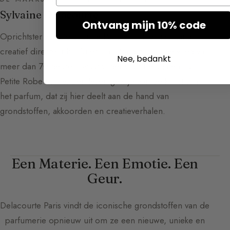
Sylvaine Delacourte
Ontvang mijn 10% code
Oprichtster van Delacourte Paris en vijftien jaar lang
creatief directeur bij Guerlain, stond zij aan de wieg van
Nee, bedankt
meer dan 70 geuren, waaronder Cuir Beluga en La
Petite Robe Noire. Een leven gewijd aan de kunst van
het parfum, dat zij hier deelt aan de hand van
grondstoffen, akkoorden en creatieverhalen.
Een Materie. Een Emotie. Een
Geur.
Delacourte Paris
vindt de iconische grondstoffen van de
parfumerie opnieuw uit om ze een nieuwe, unieke en