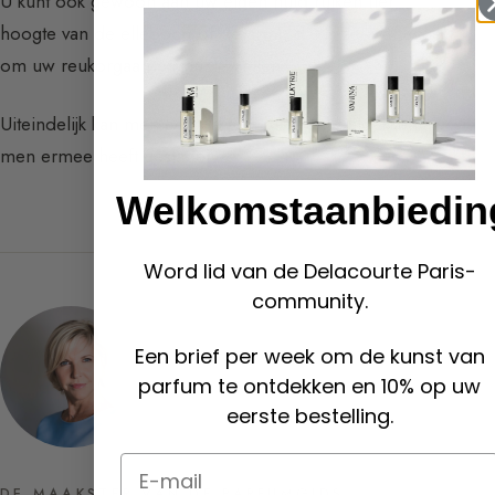
U kunt ook gewoon aan uw eigen huid ruiken (ter
hoogte van de elleboog of de arm), dat is zeer effectief
om uw reukorgaan op nul te zetten.
Uiteindelijk kan men een parfum pas echt ontdekken als
men ermee heeft geslapen.
Welkomstaanbiedin
Word lid van de Delacourte Paris-
community.
Een brief per week om de kunst van
parfum te ontdekken en 10% op uw
eerste bestelling.
Email
DE MAAKSTER VAN DE PARFUMGIDS