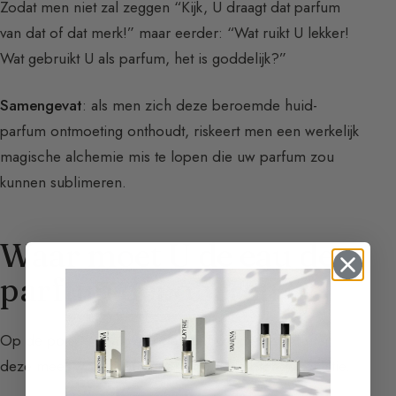
Zodat men niet zal zeggen “Kijk, U draagt dat parfum
van dat of dat merk!” maar eerder: “Wat ruikt U lekker!
Wat gebruikt U als parfum, het is goddelijk?”
Samengevat
: als men zich deze beroemde huid-
parfum ontmoeting onthoudt, riskeert men een werkelijk
magische alchemie mis te lopen die uw parfum zou
kunnen sublimeren.
Waar moet U de eau de
parfum deponeren?
Op de polspunten, waar de huid warmer is, omdat
deze meer wordt geïrrigeerd door de bloedcirculatie.