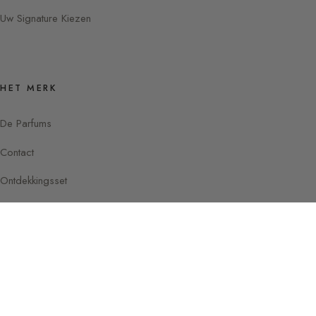
Uw Signature Kiezen
HET MERK
De Parfums
Contact
Ontdekkingsset
Instagram
Facebook