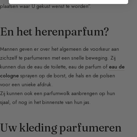
plaatsen waar U gekust wenst te worden”.
En het herenparfum?
Mannen geven er over het algemeen de voorkeur aan
zichzelf te parfumeren met een snelle beweging. Zij
kunnen dus de eau de toilette, eau de parfum of
eau de
cologne
sprayen op de borst, de hals en de polsen
voor een unieke afdruk.
Zij kunnen ook een parfumwolk aanbrengen op hun
sjaal, of nog in het binnenste van hun jas.
Uw kleding parfumeren