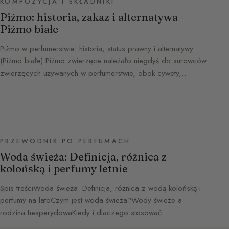
KOMPOZYCJA I SKŁADNIKI
Piżmo: historia, zakaz i alternatywa
Piżmo białe
Piżmo w perfumerstwie: historia, status prawny i alternatywy
(Piżmo białe) Piżmo zwierzęce należało niegdyś do surowców
zwierzęcych używanych w perfumerstwie, obok cywety,…
PRZEWODNIK PO PERFUMACH
Woda świeża: Definicja, różnica z
kolońską i perfumy letnie
Spis treściWoda świeża: Definicja, różnica z wodą kolońską i
perfumy na latoCzym jest woda świeża?Wody świeże a
rodzina hesperydowaKiedy i dlaczego stosować…