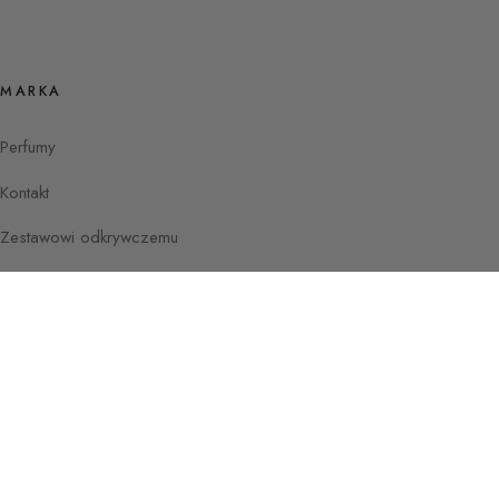
MARKA
Perfumy
Kontakt
Zestawowi odkrywczemu
Instagram
Facebook
© 2026 Przewodnik po Perfumach autorstwa
Paryż —
Sylvaine Delacourte
Francja