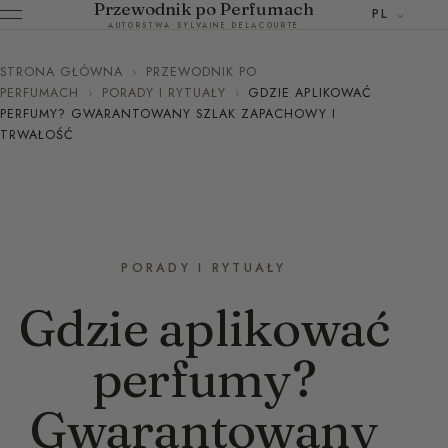
Przewodnik po Perfumach
PL
AUTORSTWA SYLVAINE DELACOURTE
STRONA GŁÓWNA
›
PRZEWODNIK PO
PERFUMACH
›
PORADY I RYTUAŁY
›
GDZIE APLIKOWAĆ
PERFUMY? GWARANTOWANY SZLAK ZAPACHOWY I
TRWAŁOŚĆ
PORADY I RYTUAŁY
Gdzie aplikować
perfumy?
Gwarantowany