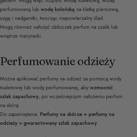
gestem. Mogą więc rozpylić wodę toaletową, wodę
perfumowaną lub
wodę kolońską
na klatkę piersiową,
szyję i nadgarstki, tworząc niepowtarzalny ślad.
Mogą również nałożyć obłoczek perfum na szalik lub
wnętrze marynarki.
Perfumowanie odzieży
Można aplikować perfumy na odzież za pomocą wody
toaletowej lub wody perfumowanej, aby
wzmocnić
szlak zapachowy
, po wcześniejszym nałożeniu perfum
na skórę.
Do zapamiętania:
Perfumy na skórze + perfumy na
odzieży = gwarantowany szlak zapachowy