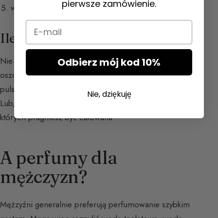
pierwsze zamówienie.
w zgięciach łokci
Email
Ile rozpyleń?
Nie należy używać atomizera na oślep — warto
Odbierz mój kod 10%
oszczędzać flakon. Jedno rozpylenie na każdy punkt
pulsacyjny.
Nie, dziękuję
Lub, jak mawiała Coco Chanel: „Perfumuj miejsca, w
których pragniesz być całowana”.
A perfumy dla
mężczyzn?
Mężzyźni generalnie preferują perfumowanie szybkim