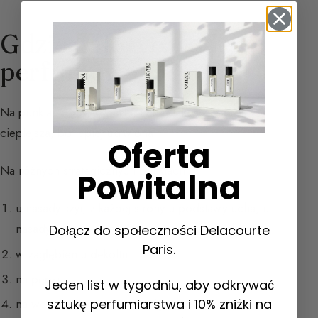
Gdzie nałożyć wodę
perfumowaną?
Na punktach pulsacyjnych, tam gdzie skóra jest
cieplejsza, bo lepiej ukrwiona.
Oferta
Na różnych strategicznych punktach:
Powitalna
u nasady szyi, z każdej strony u podstawy ucha, u
nasady włosów, a nie bezpośrednio za uchem
Dołącz do społeczności Delacourte
Paris.
w zagłębieniu dekoltu
na pępku
Jeden list w tygodniu, aby odkrywać
sztukę perfumiarstwa i 10% zniżki na
na wewnętrznej stronie nadgarstków