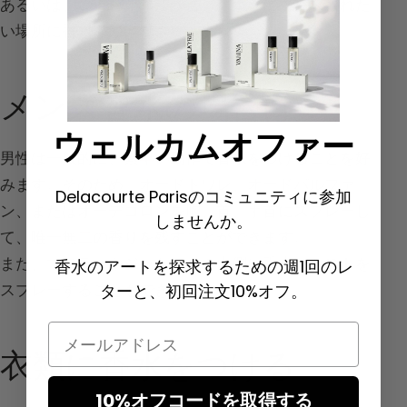
あるいは、Coco Chanel が言ったように「キスされた
い場所に香水をつけなさい」。
メンズ香水の場合は？
ウェルカムオファー
男性は一般的に、素早い動作で香水をつけることを好
みます。そのため、オードトワレ、オードパルファ
Delacourte Parisのコミュニティに参加
ン、または
オーデコロン
を胸、首、手首にスプレーし
しませんか。
て、唯一無二の香りを残すことができます。
また、マフラーやジャケットの内側に香水のミストを
香水のアートを探求するための週1回のレ
スプレーすることもできます。
ターと、初回注文10%オフ。
Email
衣類に香水をつける
10%オフコードを取得する