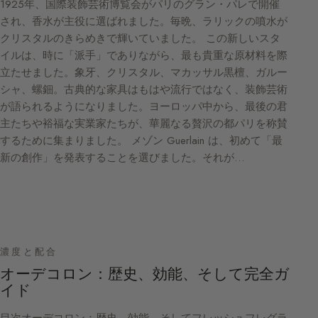
1925年、国際装飾芸術博覧会がパリのグラン・パレで開催
され、香水が主役に選ばれました。毎晩、ラリックの噴水が
クリスタルのきらめきで輝いていました。 この新しいスタ
イルは、時に「派手」でありながら、最も貴重な原材料を際
立たせました。象牙、クリスタル、マカッサル黒檀、ガルー
シャ、螺鈿。古典的な家具はもはや流行ではなく、装飾芸術
が語られるようになりました。ヨーロッパ中から、最後の君
主たちや裕福な実業家たちが、華麗なる贅沢の都パリを称賛
するために集まりました。 メゾン Guerlain は、初めて「最
新の創作」を発表することを選びました。それが…
濃度と配合
オーデコロン：歴史、効能、そして完全ガ
イド
目次オーデコロン：歴史、効能、そしてフレッシュフレグラ