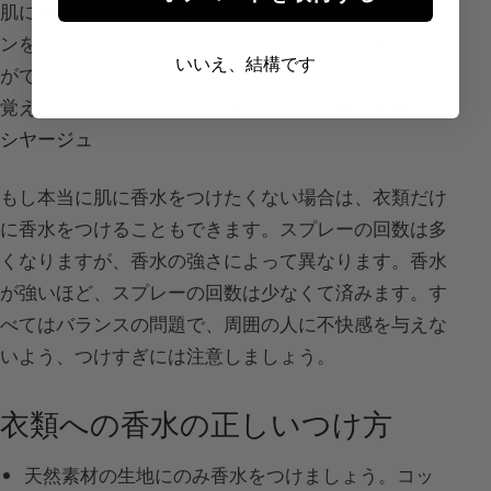
肌に香水をつけた後、オードトワレやオードパルファ
ンを衣類にもつけることで、
シヤージュを強める
こと
いいえ、結構です
ができます。
覚えておきましょう：
肌に香水＋衣類に香水＝確かな
シヤージュ
もし本当に肌に香水をつけたくない場合は、衣類だけ
に香水をつけることもできます。スプレーの回数は多
くなりますが、香水の強さによって異なります。香水
が強いほど、スプレーの回数は少なくて済みます。す
べてはバランスの問題で、周囲の人に不快感を与えな
いよう、つけすぎには注意しましょう。
衣類への香水の正しいつけ方
天然素材の生地にのみ香水をつけましょう。コッ