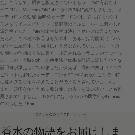
た。こうして、現在も販売されているもう一つの有名なオー
デコロン、MuelhensのN° 4711が1792年に誕生しました。 オ
ーデコロンの効能 当時のオーデコロンは、さまざまなシト
ラスをワインスピリット（高濃度のアルコール）に溶かした
調合物でした。当時の衛生状態は決して良いとは言えなかっ
たため、この種の製品は奇跡の水、あるいは万能薬（「ハン
ガリー王妃の水」と同様に）と見なされていました。 その
効能への信頼は非常に高く、販売されるフラコンの一つ一つ
に、この「奇跡の水」の使用法と効果を詳細に記した小さな
説明書が添えられていました。例えば、高齢の方はワインス
ピリットに混ぜたオーデコロンを50〜60滴飲むことで、特
に速すぎる心拍を抑えることができるとされていました。
また、頭痛を治すために数分間この香りを吸い込むことも推
奨されていました。 1727年には、ケルンの医学部がFeminis
の製造した「Eau…
DELACOURTE レター
香水の物語をお届けしま