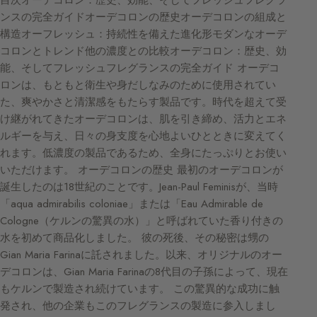
ンスの完全ガイドオーデコロンの歴史オーデコロンの組成と
構造オーフレッシュ：持続性を備えた進化形モダンなオーデ
コロンとトレンド他の濃度との比較オーデコロン：歴史、効
能、そしてフレッシュフレグランスの完全ガイド オーデコ
ロンは、もともと衛生や身だしなみのために使用されてい
た、爽やかさと清潔感をもたらす製品です。時代を超えて受
け継がれてきたオーデコロンは、肌を引き締め、活力とエネ
ルギーを与え、日々の身支度を心地よいひとときに変えてく
れます。低濃度の製品であるため、全身にたっぷりとお使い
いただけます。 オーデコロンの歴史 最初のオーデコロンが
誕生したのは18世紀のことです。Jean-Paul Feminisが、当時
「aqua admirabilis coloniae」または「Eau Admirable de
Cologne（ケルンの驚異の水）」と呼ばれていた香り付きの
水を初めて商品化しました。 彼の死後、その秘密は甥の
Gian Maria Farinaに託されました。以来、オリジナルのオー
デコロンは、Gian Maria Farinaの8代目の子孫によって、現在
もケルンで製造され続けています。 この驚異的な成功に触
発され、他の企業もこのフレグランスの製造に参入しまし