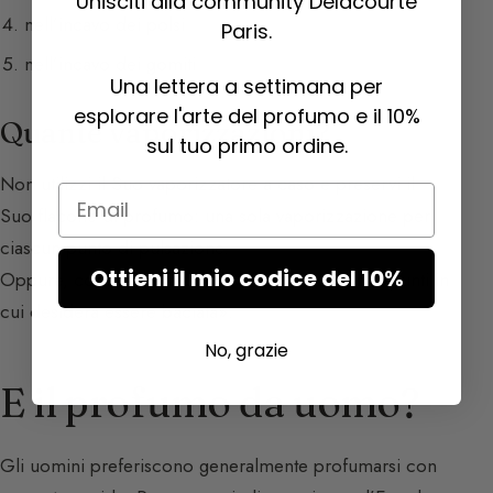
Unisciti alla community Delacourte
nell’incavo dei polsi
Paris.
nell’incavo dei gomiti
Una lettera a settimana per
esplorare l'arte del profumo e il 10%
Quante vaporizzazioni?
sul tuo primo ordine.
Non utilizzi il Suo vaporizzatore a caso e preservi il
Email
Suo flacone di profumo: una sola vaporizzazione per
ciascun punto di pulsazione.
Ottieni il mio codice del 10%
Oppure, come diceva Coco Chanel, «Profumi i punti in
cui desidera essere baciata».
No, grazie
E il profumo da uomo?
Gli uomini preferiscono generalmente profumarsi con