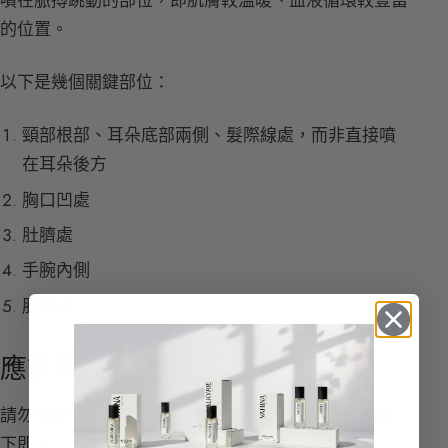
噴在脈搏跳動的部位，即肌膚較溫暖、血液循環較豐富
的位置。
以下是幾個關鍵部位：
頸部根部、耳朵底部兩側、髮際線處，而非直接噴
在耳朵後方
胸口凹處
肚臍處
手腕內側
肘窩處
應該噴幾下？
請勿隨意噴灑，珍惜您的香水瓶，每個脈搏點只需噴一
下即可。