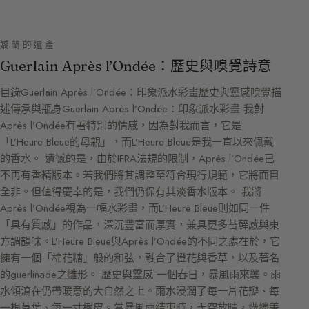
嬌蘭的遺產
Guerlain Après l’Ondée：歷史與嗅覺詩意
目錄Guerlain Après l’Ondée：印象派水彩畫歷史與靈感嗅覺描
述傳承與瓶身Guerlain Après l’Ondée：印象派水彩畫 我對
Après l’Ondée有著特別的情感，因為對我而言，它是
「L’Heure Bleue的母親」，而L’Heure Bleue是我一直以來佩戴
的香水。 遺憾的是，由於IFRA法規的限制，Après l’Ondée已
不再有香精版本。若我們將其調整至符合現行規範，它將面目
全非。但值得慶幸的是，我們仍保有其淡香水版本。 我將
Après l’Ondée視為一幅水彩畫，而L’Heure Bleue則如同一件
「具有質感」的作品，深沉豐富而厚實，兼具更多苔蘚感與東
方調韻味。L’Heure Bleue與Après l’Ondée的不同之處在於，它
擁有一個「棉花糖」般的和弦，融合了橙花與香草，以及著名
的guerlinade之雛形。 歷史與靈感 一個春日，暴風雨來襲。雨
水傾瀉在仍帶暖意的大自然之上。雨水浸潤了每一片花瓣、每
一根草葉、每一寸樹皮。當暴風雨結束時，天空放晴，幾縷羞