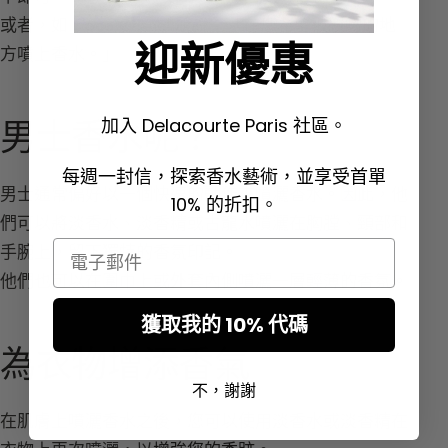
或者，如 Coco Chanel 所說：「在您希望被親吻的地
迎新優惠
方噴上香水。」
加入 Delacourte Paris 社區。
男士香水呢？
每週一封信，探索香水藝術，並享受首單
男士通常偏好以一個快速的動作來噴灑香水。因此，他
10% 的折扣。
們可以將淡香水、淡香精或
古龍水
噴灑在胸膛、頸部和
Email
手腕上，留下獨特的香氛印記。
他們也可以在圍巾上或外套內側噴灑一層輕薄的香氛。
獲取我的 10% 代碼
為衣物增添香氣
不，謝謝
在肌膚上噴灑香水之後，您可以使用淡香水或淡香精在