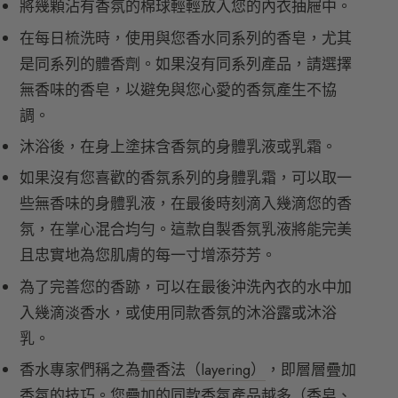
將幾顆沾有香氛的棉球輕輕放入您的內衣抽屜中。
在每日梳洗時，使用與您香水同系列的香皂，尤其
是同系列的體香劑。如果沒有同系列產品，請選擇
無香味的香皂，以避免與您心愛的香氛產生不協
調。
沐浴後，在身上塗抹含香氛的身體乳液或乳霜。
如果沒有您喜歡的香氛系列的身體乳霜，可以取一
些無香味的身體乳液，在最後時刻滴入幾滴您的香
氛，在掌心混合均勻。這款自製香氛乳液將能完美
且忠實地為您肌膚的每一寸增添芬芳。
為了完善您的香跡，可以在最後沖洗內衣的水中加
入幾滴淡香水，或使用同款香氛的沐浴露或沐浴
乳。
香水專家們稱之為
疊香法（layering）
，即層層疊加
香氛的技巧。您疊加的同款香氛產品越多（香皂、