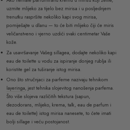
Ako nemate parfumiranu kremu u mirisu koji želite,
uzmite mlijeko za tijelo bez mirisa i u posljednjem
trenutku raspršite nekoliko kapi svog mirisa,
pomiješajte u dlanu — to će biti mlijeko čiji će miris
veličanstveno i vjerno uzdići svaki centimetar Vaše
kože.
Za usavršavanje Vašeg sillagea, dodajte nekoliko kapi
eau de toilette u vodu za ispiranje donjeg rublja ili
koristite gel za tuširanje istog mirisa.
Ono što stručnjaci za parfeme nazivaju tehnikom
layeringa
, jest tehnika slojevitog nanošenja parfema.
Što više slojeva različitih tekstura (sapun,
dezodorans, mlijeko, krema, talk, eau de parfum i
eau de toilette) istog mirisa nanesete, to ćete imati
bolji sillage i veću postojanost.