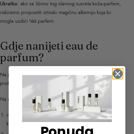
Ukratko
: ako se lišimo tog slavnog susreta koža-parfem,
riskiramo propustiti istinski magičnu alkemiju koja bi
mogla uzdići Vaš parfem.
Gdje nanijeti eau de
parfum?
Na pulsna mjesta, tamo gdje je koža toplija jer je bolje
prokrvljena.
Na različite strateške točke:
na korijen vrata, sa svake strane pri bazi uha, na
korijen kose, a ne izravno iza uha
Ponuda