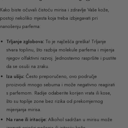
Kako biste očuvali čistoću mirisa i zdravlje Vaše kože,
postoji nekoliko mjesta koja treba izbjegavati pri
nanošenju parfema:
Trljanje zglobova:
To je najčešća greška! Trljanje
stvara toplinu, što razbija molekule parfema i mijenja
njegov olfaktivni razvoj. Jednostavno raspršite i pustite
da se osuši na zraku.
Iza ušiju:
Često preporučeno, ovo područje
proizvodi mnogo sebuma i može negativno reagirati
s parfemom. Radije odaberite korijen vrata ili kose,
što su toplije zone bez rizika od prekomjernog
mijenjanja mirisa.
Na rane ili iritacije:
Alkohol sadržan u mirisu može
izazvati osjećaj pečenja ili iritaciju kože.