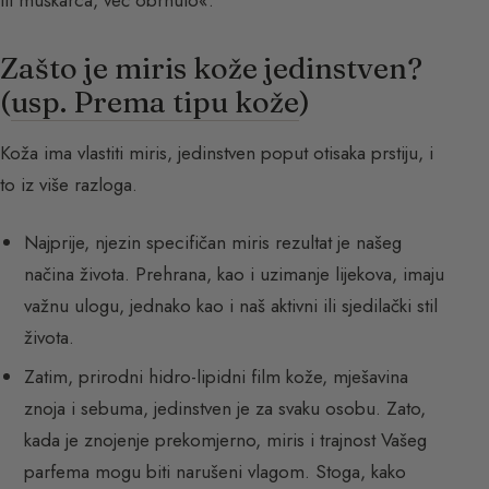
ili muškarca, već obrnuto«.
Zašto je miris kože jedinstven?
(
usp. Prema tipu kože
)
Koža ima vlastiti miris, jedinstven poput otisaka prstiju, i
to iz više razloga.
Najprije, njezin specifičan miris rezultat je našeg
načina života. Prehrana, kao i uzimanje lijekova, imaju
važnu ulogu, jednako kao i naš aktivni ili sjedilački stil
života.
Zatim, prirodni hidro-lipidni film kože, mješavina
znoja i sebuma, jedinstven je za svaku osobu. Zato,
kada je znojenje prekomjerno, miris i trajnost Vašeg
parfema mogu biti narušeni vlagom. Stoga, kako