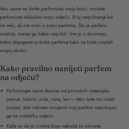
Ako zaista ne želite parfumirati svoju kožu, možete
parfumirati isključivo svoju odjeću. Broj raspršivanja bit
će veći, ali sve ovisi o snazi parfema. Što je parfem
snažniji, manje ga treba raspršiti. Sve je u doziranju,
treba izbjegavati previše parfema kako ne biste smetali
svojoj okolini.
Kako pravilno nanijeti parfem
na odjeću?
Parfumirajte samo tkanine od prirodnih materijala:
pamuk, kašmir, svila, vuna, lan — tako ćete mu odati
počast, dok riskirate izmijeniti svoj parfem raspršujući
ga na sintetičku odjeću.
Kaže se da je crvena boja najbolja za isticanje