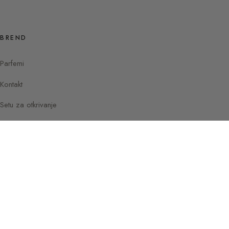
BREND
Parfemi
Kontakt
Setu za otkrivanje
Instagram
Facebook
© 2026 Vodič kroz parfeme Sylvaine
Pariz —
Delacourte
Francuska