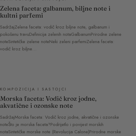
Zelena faceta: galbanum, biljne note i
kultni parfemi
SadržajZelena faceta: vodič kroz biljne note, galbanum i
pokošenu travuDefinicija zelenih notaGalbanumPrirodne zelene
noteSintetičke zelene noteNeki zeleni parfemiZelena faceta:
vodič kroz biljne…
KOMPOZICIJA I SASTOJCI
Morska faceta: Vodič kroz jodne,
akvatične i ozonske note
SadržajMorska faceta: Vodič kroz jodne, akvatične i ozonske
noteŠto je morska faceta?Podrijetlo i povijest morskih
notaSintetičke morske note (Revolucija Calone)Prirodne morske