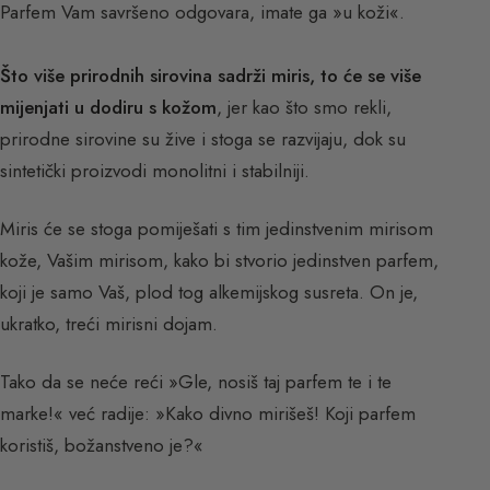
Parfem Vam savršeno odgovara, imate ga »u koži«.
Što više prirodnih sirovina sadrži miris, to će se više
mijenjati u dodiru s kožom
, jer kao što smo rekli,
prirodne sirovine su žive i stoga se razvijaju, dok su
sintetički proizvodi monolitni i stabilniji.
Miris će se stoga pomiješati s tim jedinstvenim mirisom
kože, Vašim mirisom, kako bi stvorio jedinstven parfem,
koji je samo Vaš, plod tog alkemijskog susreta. On je,
ukratko, treći mirisni dojam.
Tako da se neće reći »Gle, nosiš taj parfem te i te
marke!« već radije: »Kako divno mirišeš! Koji parfem
koristiš, božanstveno je?«