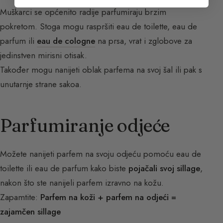
Muškarci se općenito radije parfumiraju brzim
pokretom. Stoga mogu raspršiti eau de toilette, eau de
parfum ili
eau de cologne
na prsa, vrat i zglobove za
jedinstven mirisni otisak.
Također mogu nanijeti oblak parfema na svoj šal ili pak s
unutarnje strane sakoa.
Parfumiranje odjeće
Možete nanijeti parfem na svoju odjeću pomoću eau de
toilette ili eau de parfum kako biste
pojačali svoj sillage
,
nakon što ste nanijeli parfem izravno na kožu.
Zapamtite:
Parfem na koži + parfem na odjeći =
zajamčen sillage