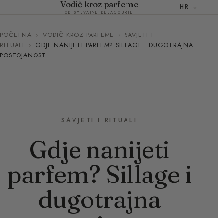
Vodič kroz parfeme
HR
OD SYLVAINE DELACOURTE
POČETNA
›
VODIČ KROZ PARFEME
›
SAVJETI I
RITUALI
›
GDJE NANIJETI PARFEM? SILLAGE I DUGOTRAJNA
POSTOJANOST
SAVJETI I RITUALI
Gdje nanijeti
parfem? Sillage i
dugotrajna