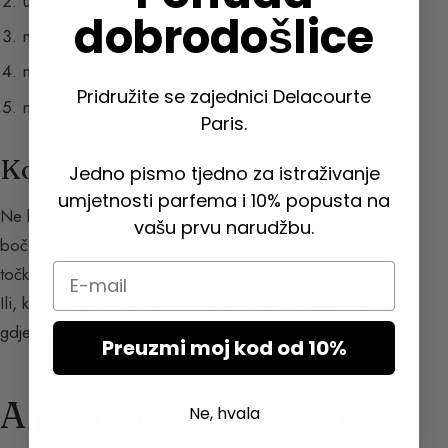
u udubinu prsa
dobrodošlice
na pupak
na unutarnju stranu zglobova
Pridružite se zajednici Delacourte
na pregib laktova
Paris.
Koliko raspršivanja?
Jedno pismo tjedno za istraživanje
umjetnosti parfema i 10% popusta na
Ne koristite raspršivač nepromišljeno i čuvajte svoju
vašu prvu narudžbu.
bočicu parfema, jedno raspršivanje na svaku pulsnu
Email
točku.
Ili, kako je govorila Coco Chanel: »Parfumirajte mjesta
gdje želite biti poljubljeni«.
Preuzmi moj kod od 10%
A parfem za muškarce?
Ne, hvala