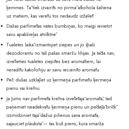
ķemmes. Tā tiek izvairīts no pirmā alkohola šāviena
uz matiem, kas varētu tos nedaudz izžāvēt.
Dažas parfimētas vates bumbiņas, ko maigi ievietot
savu apakšveļas atvilktnē.
Tualetes laikā izmantojiet ziepes un jo īpaši
dezodorantu no tās pašas smaržu līnijas. Ja tāda nav,
izvēlieties tualetes ziepītes bez aromātiem, lai
neradītu kakofōniju ar savu iecienīto aromātu.
Pēc dušas uzklājiet uz ķermeņa parfimētu ķermeņa
pienu vai krēmu.
Ja Jums nav parfimēta krēma izvēlētajā aromātā, tad
paņemiet neadekvātu ķermeņa pienu un pēdējā brīdī
izsmidziniet tajā dažus pilienus sava aromāta,
sajauciet plaukstā — tas būs piens, kura smarža