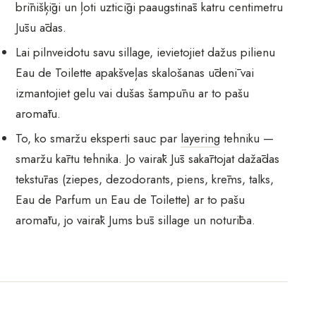
brīnišķīgi un ļoti uzticīgi paaugstinās katru centimetru
Jūsu ādas.
Lai pilnveidotu savu sillage, ievietojiet dažus pilienu
Eau de Toilette apakšveļas skalošanas ūdenī vai
izmantojiet gelu vai dušas šampūnu ar to pašu
aromātu.
To, ko smaržu eksperti sauc par
layering
tehniku —
smaržu kārtu tehnika. Jo vairāk Jūs sakārtojat dažādas
tekstūras (ziepes, dezodorants, piens, krēms, talks,
Eau de Parfum un Eau de Toilette) ar to pašu
aromātu, jo vairāk Jums būs sillage un noturība.