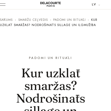
LV
SĀKUMS
›
SMARŽU CEĻVEDIS
›
PADOMI UN RITUĀLI
›
KUR
UZKLĀT SMARŽAS? NODROŠINĀTS SILLAGE UN ILGMŪŽĪBA
PADOMI UN RITUĀLI
Kur uzklāt
smaržas?
Nodrošināts
sillage un