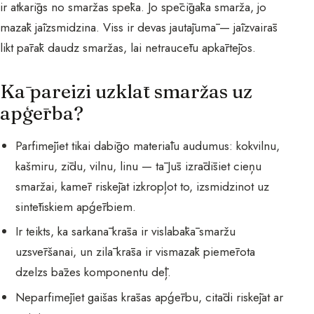
ir atkarīgs no smaržas spēka. Jo spēcīgāka smarža, jo
mazāk jāizsmidzina. Viss ir devas jautājumā — jāizvairās
likt pārāk daudz smaržas, lai netraucētu apkārtējos.
Kā pareizi uzklāt smaržas uz
apģērba?
Parfimējiet tikai dabīgo materiālu audumus: kokvilnu,
kašmiru, zīdu, vilnu, linu — tā Jūs izrādīsiet cieņu
smaržai, kamēr riskējat izkropļot to, izsmidzinot uz
sintētiskiem apģērbiem.
Ir teikts, ka sarkanā krāsa ir vislabākā smaržu
uzsvēršanai, un zilā krāsa ir vismazāk piemērota
dzelzs bāzes komponentu dēļ.
Neparfimējiet gaišas krāsas apģērbu, citādi riskējat ar