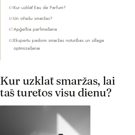
Kur uzklāt Eau de Parfum?
Un vīriešu smaržas?
Apģērba parfimēšana
Ekspertu padomi smaržas noturības un sillage
optimizēšanai
Kur uzklāt smaržas, lai
tās turētos visu dienu?