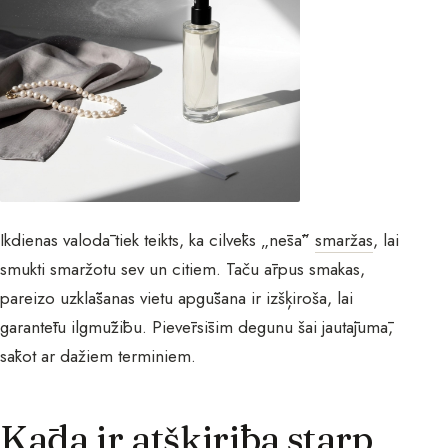
Ikdienas valodā tiek teikts, ka cilvēks „nēsā”
smaržas
, lai
smukti smaržotu sev un citiem. Taču ārpus smakas,
pareizo uzklāšanas vietu apgūšana ir izšķiroša, lai
garantētu ilgmūžību. Pievērsīsim degunu šai jautājumā,
sākot ar dažiem terminiem.
Kāda ir atšķirība starp