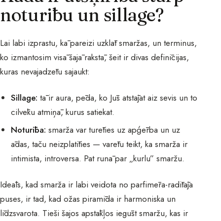
noturību un sillage?
Lai labi izprastu, kā pareizi uzklāt smaržas, un terminus,
ko izmantosim visā šajā rakstā, šeit ir divas definīcijas,
kuras nevajadzētu sajaukt:
Sillage:
tā ir aura, pēda, ko Jūs atstājat aiz sevis un to
cilvēku atmiņā, kurus satiekat.
Noturība:
smarža var turēties uz apģērba un uz
ādas, taču neizplatīties — varētu teikt, ka smarža ir
intimista, introversa. Pat runā par „kurlu” smaržu.
Ideāls, kad smarža ir labi veidota no parfimēra-radītāja
puses, ir tad, kad ožas piramīda ir harmoniska un
līdzsvarota. Tieši šajos apstākļos iegūst smaržu, kas ir