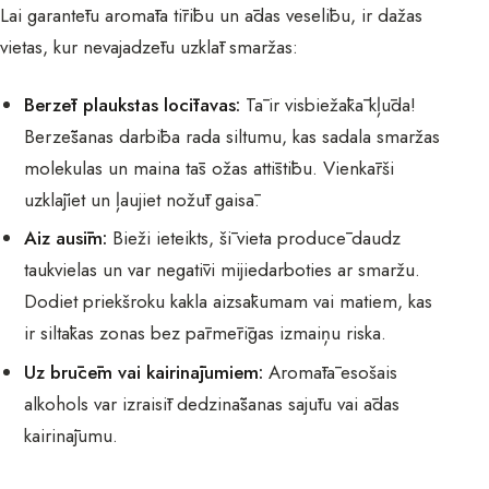
Lai garantētu aromāta tīrību un ādas veselību, ir dažas
vietas, kur nevajadzētu uzklāt smaržas:
Berzēt plaukstas locītavas:
Tā ir visbiežākā kļūda!
Berzēšanas darbība rada siltumu, kas sadala smaržas
molekulas un maina tās ožas attīstību. Vienkārši
uzklājiet un ļaujiet nožūt gaisā.
Aiz ausīm:
Bieži ieteikts, šī vieta producē daudz
taukvielas un var negatīvi mijiedarboties ar smaržu.
Dodiet priekšroku kakla aizsākumam vai matiem, kas
ir siltākas zonas bez pārmērīgas izmaiņu riska.
Uz brūcēm vai kairinājumiem:
Aromātā esošais
alkohols var izraisīt dedzināšanas sajūtu vai ādas
kairinājumu.