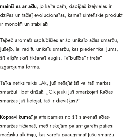
mainīsies ar ādu
, jo kā teicām, dabīgās izejvielas ir
dzīvas un tādēļ evolucionāras, kamēr sintētiskie produkti
ir monolīti un stabilāki.
Tāpēc aromāts saplūdīsies ar šo unikālo ādas smaržu,
Jūsējo, lai radītu unikālu smaržu, kas pieder tikai Jums,
šīs alķīmiskās tikšanās auglis. Tā būtībā ir trešā
izgarojuma forma.
Tā ka netiks teikts „Ak, Jūs nēsājat šīs vai tās markas
smaržu!” bet drīzāk: „Cik jauki Jūs smaržojat! Kādas
smaržas Jūs lietojat, tās ir dievišķas?”
Kopsavilkumā
: ja atteicamies no šīs slavenās ādas-
smaržas tikšanās, mēs riskējam palaist garām patiesi
maģisku alķīmiju, kas varētu paaugstināt Jūsu smaržu.