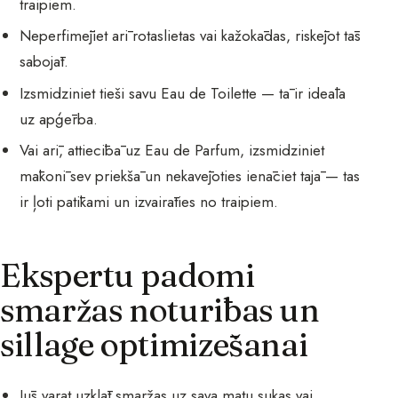
traipiem.
Neperfimējiet arī rotaslietas vai kažokādas, riskējot tās
sabojāt.
Izsmidziniet tieši savu Eau de Toilette — tā ir ideāla
uz apģērba.
Vai arī, attiecībā uz Eau de Parfum, izsmidziniet
mākonī sev priekšā un nekavējoties ienāciet tajā — tas
ir ļoti patīkami un izvairāties no traipiem.
Ekspertu padomi
smaržas noturības un
sillage optimizēšanai
Jūs varat uzklāt smaržas uz sava matu sukas vai