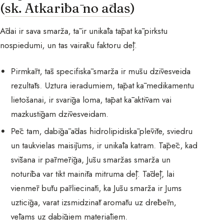
(
sk. Atkarībā no ādas
)
Ādai ir sava smarža, tā ir unikāla tāpat kā pirkstu
nospiedumi, un tas vairāku faktoru dēļ.
Pirmkārt, tās specifiskā smarža ir mūsu dzīvesveida
rezultāts. Uztura ieradumiem, tāpat kā medikamentu
lietošanai, ir svarīga loma, tāpat kā aktīvam vai
mazkustīgam dzīvesveidam.
Pēc tam, dabīgā ādas hidrolipidiskā plēvīte, sviedru
un taukvielas maisījums, ir unikāla katram. Tāpēc, kad
svīšana ir pārmērīga, Jūsu smaržas smarža un
noturība var tikt mainīta mitruma dēļ. Tādēļ, lai
vienmēr būtu pārliecināti, ka Jūsu smarža ir Jums
uzticīga, varat izsmidzināt aromātu uz drēbēm,
vēlams uz dabīgiem materiāliem.