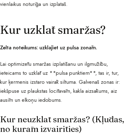
vienlaikus noturīga un izplatās.
Kur uzklāt smaržas?
Zelta noteikums: uzklājiet uz pulsa zonām.
Lai optimizētu smaržas izplatīšanu un ilgmūžību,
ieteicams to uzklāt uz **pulsa punktiem**, tas ir, tur,
kur ķermenis izstaro vairāk siltuma. Galvenās zonas ir:
iekšpuse uz plaukstas locītavām, kakla aizsākums, aiz
ausīm un elkoņu iedobums.
Kur neuzklāt smaržas? (Kļūdas,
no kurām izvairīties)