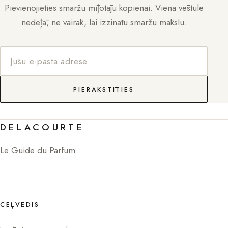
Pievienojieties smaržu mīļotāju kopienai. Viena vēstule
nedēļā, ne vairāk, lai izzinātu smaržu mākslu.
PIERAKSTĪTIES
DELACOURTE
Le Guide du Parfum
CEĻVEDIS