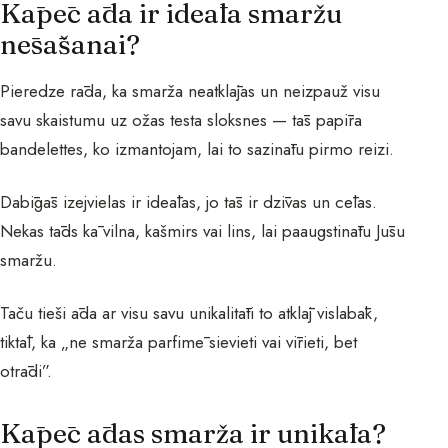
Kāpēc āda ir ideāla smaržu
nēsāšanai?
Pieredze rāda, ka smarža neatklājas un neizpauž visu
savu skaistumu uz ožas testa sloksnes — tās papīra
bandelettes, ko izmantojam, lai to sazinātu pirmo reizi.
Dabīgās izejvielas ir ideālas, jo tās ir dzīvas un cēlas.
Nekas tāds kā vilna, kašmirs vai lins, lai paaugstinātu Jūsu
smaržu.
Taču tieši āda ar visu savu unikalitāti to atklāj vislabāk,
tiktāl, ka „ne smarža parfimē sievieti vai vīrieti, bet
otrādi”.
Kāpēc ādas smarža ir unikāla?