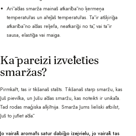
Arī ādas smarža mainās atkarībā no ķermeņa
temperatūras un ārējās temperatūras. Tā ir atšķirīga
atkarībā no ādas reljefa, neatkarīgi no tā, vai tā ir
sausa, elastīga vai maiga.
Kā pareizi izvēlēties
smaržas?
Pirmkārt, tas ir tikšanās stāsts. Tikšanās starp smaržu, kas
Jūs pievilka, un Jūsu ādas smaržu, kas noteikti ir unikāla.
Tad rodas maģiska alķīmija. Smarža Jums lieliski atbilst,
Jūs to jūtiet ādā.
Jo vairāk aromāts satur dabīgo izejvielu, jo vairāk tas