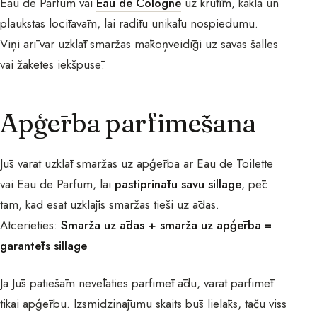
Eau de Parfum vai
Eau de Cologne
uz krūtīm, kakla un
plaukstas locītavām, lai radītu unikālu nospiedumu.
Viņi arī var uzklāt smaržas mākoņveidīgi uz savas šalles
vai žaketes iekšpusē.
Apģērba parfimēšana
Jūs varat uzklāt smaržas uz apģērba ar Eau de Toilette
vai Eau de Parfum, lai
pastiprinātu savu sillage
, pēc
tam, kad esat uzklājis smaržas tieši uz ādas.
Atcerieties:
Smarža uz ādas + smarža uz apģērba =
garantēts sillage
Ja Jūs patiešām nevēlaties parfimēt ādu, varat parfimēt
tikai apģērbu. Izsmidzinājumu skaits būs lielāks, taču viss