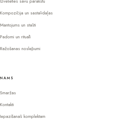
Izvēlieties savu parakstu
Kompozīcija un sastāvdaļas
Mantojums un stāsti
Padomi un rituāli
Ražošanas noslēpumi
NAMS
Smaržas
Kontakti
Iepazīšanās komplektam
Instagram