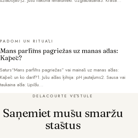
uzlabojas!)2. Jūsu flakona ienaidnieki: Uzglabāšana3. Krāsa…
PADOMI UN RITUĀLI
Mans parfīms pagriežas uz manas ādas:
Kāpēc?
Saturs“Mans parfīms pagriežas” vai mainās uz manas ādas:
Kāpēc un ko darīt?1. Jūsu ādas ķīmija: pH jautājums2. Sausa vai
taukaina āda: Lipīdu…
DELACOURTE VĒSTULE
Saņemiet mūsu smaržu
stāstus