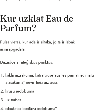
Kur uzklāt Eau de
Parfum?
Pulsa vietās, kur āda ir siltāka, jo tā ir labāk
asinsapgādāta.
Dažādos stratēģiskos punktos:
kakla aizsākumā, katrā pusē ausītes pamatnē, matu
aizsākumā, nevis tieši aiz auss
krūšu iedobumā
uz nabas
plaukstas locītavu iedobumā