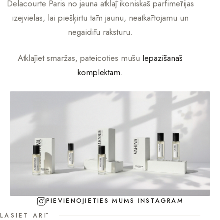
Delacourte Paris
no jauna atklāj ikoniskās parfimērijas
izejvielas, lai piešķirtu tām jaunu, neatkārtojamu un
negaidītu raksturu.
Atklājiet smaržas, pateicoties mūsu
Iepazīšanās
komplektam
.
PIEVIENOJIETIES MUMS INSTAGRAM
LASIET ARĪ