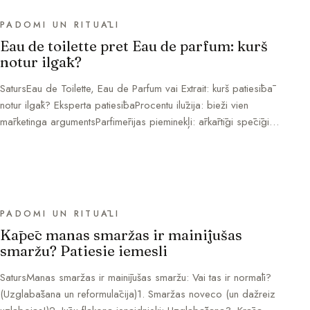
PADOMI UN RITUĀLI
Eau de toilette pret Eau de parfum: kurš
notur ilgāk?
SatursEau de Toilette, Eau de Parfum vai Extrait: kurš patiesībā
notur ilgāk? Eksperta patiesībaProcentu ilūzija: bieži vien
mārketinga argumentsParfimērijas pieminekļi: ārkārtīgi spēcīgi…
PADOMI UN RITUĀLI
Kāpēc manas smaržas ir mainījušas
smaržu? Patiesie iemesli
SatursManas smaržas ir mainījušas smaržu: Vai tas ir normāli?
(Uzglabāšana un reformulācija)1. Smaržas noveco (un dažreiz