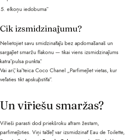
elkoņu iedobumā
Cik izsmidzinājumu?
Nelietojiet savu smidzinātāju bez apdomāšanās un
sargājiet smaržu flakonu — tikai viens izsmidzinājums
katrā pulsa punktā.
Vai arī, kā teica Coco Chanel „Parfimējiet vietas, kur
vēlaties tikt apskūpstīta”.
Un vīriešu smaržas?
Vīrieši parasti dod priekšroku ātram žestam,
parfimējoties. Viņi tādēļ var izsmidzināt Eau de Toilette,