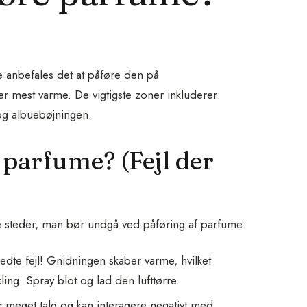
 anbefales det at påføre den på
er mest varme. De vigtigste zoner inkluderer:
og albuebøjningen.
 parfume? (Fejl der
e steder, man bør undgå ved påføring af parfume:
dte fejl! Gnidningen skaber varme, hvilket
ng. Spray blot og lad den lufttørre.
meget talg og kan interagere negativt med