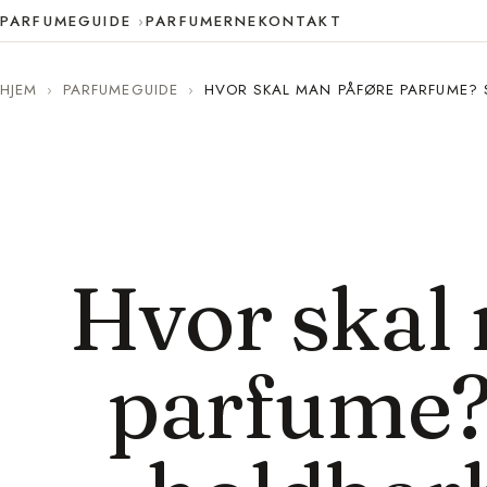
PARFUMEGUIDE
PARFUMERNE
KONTAKT
HJEM
›
PARFUMEGUIDE
›
HVOR SKAL MAN PÅFØRE PARFUME? 
Hvor skal
parfume? 