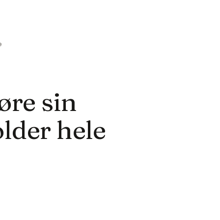
e
øre sin
lder hele