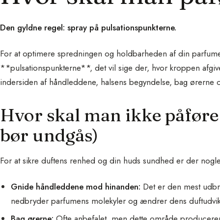
Den gyldne regel: spray på pulsationspunkterne.
For at optimere spredningen og holdbarheden af din parfume
**pulsationspunkterne**, det vil sige der, hvor kroppen afgiv
indersiden af håndleddene, halsens begyndelse, bag ørerne 
Hvor skal man ikke påføre
bør undgås)
For at sikre duftens renhed og din huds sundhed er der nogl
Gnide håndleddene mod hinanden:
Det er den mest udbre
nedbryder parfumens molekyler og ændrer dens duftudvikli
Bag ørerne:
Ofte anbefalet, men dette område producerer 