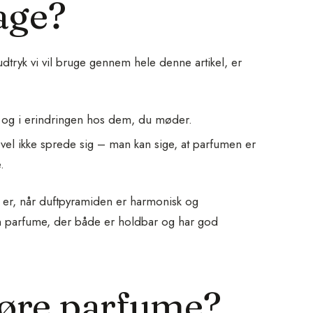
age?
dtryk vi vil bruge gennem hele denne artikel, er
g og i erindringen hos dem, du møder.
vel ikke sprede sig – man kan sige, at parfumen er
.
 er, når duftpyramiden er harmonisk og
en parfume, der både er holdbar og har god
føre parfume?