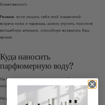
божественно!»
Резюме
: если лишить себя этой знаменитой
встречи кожи и парфюма, можно упустить поистине
волшебную алхимию, способную возвысить Ваш
аромат.
Куда наносить
парфюмерную воду?
На точки пульсации — туда, где кожа более тёплая,
поскольку она лучше снабжается кровью.
На различные стратегические точки: