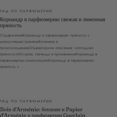
ГИД ПО ПАРФЮМЕРИИ
Кориандр в парфюмерии: свежая и лимонная
пряность
СодержаниеКориандр в парфюмерии: пряность с
цитрусовыми гранямиБотаника и
происхождениеОльфакторное описание: «холодная
пряность»История, легенды и применениеКориандр в
парфюмерных композицияхКориандр в парфюмерии:
пряность с…
ГИД ПО ПАРФЮМЕРИИ
Bois d’Arménie: бензоин и Papier
d’Arménie в парфюмерии Guerlain