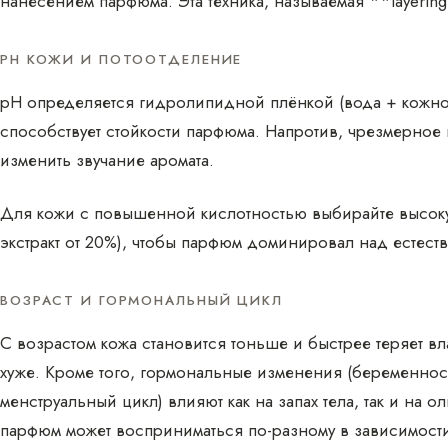
нанесением парфюма. Эта техника, называемая **layering
PH КОЖИ И ПОТООТДЕЛЕНИЕ
pH определяется гидролипидной плёнкой (вода + кожно
способствует стойкости парфюма. Напротив, чрезмерное
изменить звучание аромата.
Для кожи с повышенной кислотностью выбирайте высок
экстракт от 20%), чтобы парфюм доминировал над естеств
ВОЗРАСТ И ГОРМОНАЛЬНЫЙ ЦИКЛ
С возрастом кожа становится тоньше и быстрее теряет вла
хуже. Кроме того, гормональные изменения (беременност
менструальный цикл) влияют как на запах тела, так и на 
парфюм может восприниматься по-разному в зависимости