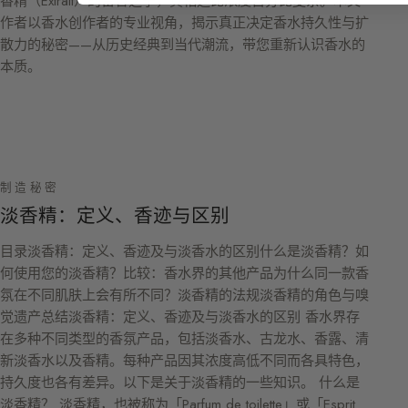
香精（Extrait）的留香之争，真相远比浓度百分比复杂。本文
作者以香水创作者的专业视角，揭示真正决定香水持久性与扩
散力的秘密——从历史经典到当代潮流，带您重新认识香水的
本质。
制造秘密
淡香精：定义、香迹与区别
目录淡香精：定义、香迹及与淡香水的区别什么是淡香精？如
何使用您的淡香精？比较：香水界的其他产品为什么同一款香
氛在不同肌肤上会有所不同？淡香精的法规淡香精的角色与嗅
觉遗产总结淡香精：定义、香迹及与淡香水的区别 香水界存
在多种不同类型的香氛产品，包括淡香水、古龙水、香露、清
新淡香水以及香精。每种产品因其浓度高低不同而各具特色，
持久度也各有差异。以下是关于淡香精的一些知识。 什么是
淡香精？ 淡香精，也被称为「Parfum de toilette」或「Esprit