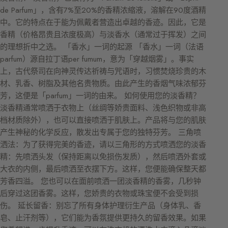
de Parfum」，含有7%至20%的香精浓缩液，溶解在90度酒精
中。它的特点在于能为佩戴者营造出卓越的香迹。因此，它是
香精（价格昂贵且浓度极高）与淡香水（通常过于挥发）之间
的理想折中之选。 「香水」一词的起源 「香水」一词（法语
parfum）源自拉丁语per fumum，意为「穿越烟雾」。事实
上，古代祭司在向神灵传达祈祷与咒语时，习惯焚烧珍贵的木
材、乳香、树脂及其他名贵物质。由此产生的香烟气味浓郁芬
芳，这便是「parfum」一词的由来。 如何使用您的淡香精？
淡香精通常喷洒于衣物上（丝绸等娇贵面料、浅色织物或非高
档材质除外），也可以直接喷洒于肌肤上。产品将与您的肌肤
产生神秘的化学反应，散发出专属于您的独特芬芳。 三角喷
洒法：为了获得完美的香迹，请以三角形的方式喷洒您的淡香
精：先喷洒头发（保持距离以免损伤发质），然后喷洒外套或
大衣的内侧，最后喷洒至衣摆下方。这样，您便能确保整天都
芳香四溢。 您也可以在面前喷洒一团淡香精的香雾，几秒钟
后穿过这团香雾。这样，您娇贵的衣物或珠宝便不会受到损
伤。 延长留香：别忘了所有身体护理衍生产品（身体乳、香
皂、止汗剂等），它们能为香氛提供更持久的留香效果。如果