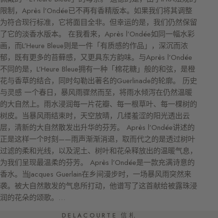
限制，Après l’Ondée已不再有香精版本。如果我们将其调整
为符合现行标准，它将面目全非。但幸运的是，我们仍然保留
了它的淡香水版本。 在我看来，Après l’Ondée如同一幅水彩
画，而L’Heure Bleue则是一件「有质感的作品」，深沉而浓
郁，既有更多的苔藓感，又更具东方韵味。与Après l’Ondée
不同的是，L’Heure Bleue拥有一种「棉花糖」般的和弦，是橙
花与香草的结合，同时勾勒出著名的Guerlinade的轮廓。 历史
与灵感 一个春日，暴风雨骤然而至，将雨水倾泻在仍然温暖
的大自然上。雨水浸润每一片花瓣、每一根草叶、每一棵树的
树皮。当暴风雨结束时，天空放晴，几缕羞涩的阳光透出云
层，清新的大自然散发出升华的芬芳。 Après l’Ondée讲述的
正是这样一个时刻——雨声渐渐消退，取而代之的是透过树叶
过滤的柔和光线，以及泥土、树叶和花朵释放出的温暖气息，
为我们呈现最温柔的芬芳。 Après l’Ondée是一款充满诗意的
香水。当Jacques Guerlain在乡间漫步时，一场暴风雨突然来
袭。被大自然散发的气息所打动，他谱写了这首献给被露珠浸
润的花朵的颂歌。…
DELACOURTE 信札