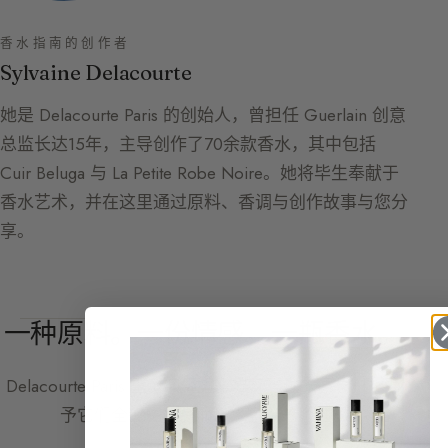
香水指南的创作者
Sylvaine Delacourte
她是 Delacourte Paris 的创始人，曾担任 Guerlain 创意
总监长达15年，主导创作了70余款香水，其中包括
Cuir Beluga 与 La Petite Robe Noire。她将毕生奉献于
香水艺术，并在这里通过原料、香调与创作故事与您分
享。
一种原料。一份情感。一瓶香水。
Delacourte Paris
重新演绎香水界标志性的原材料，赋
予它们全新、独特而出人意料的个性。