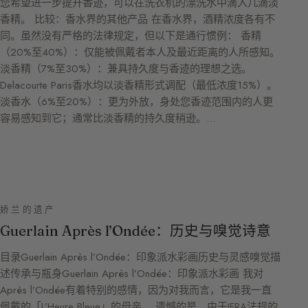
您希望进一步提升香迹，可以在洗衣机的漂洗水中滴入几滴淡
香精。 比较：香水界的其他产品 在香水界，酒精浓度各有不
同。虽然没有严格的法律规定，但以下是通行惯例： 香精
（20%至40%）：仅能被佩戴者本人及最近距离的人所感知。
淡香精（7%至30%）：兼具持久度与香迹的理想之选。
Delacourte Paris香水均以淡香精形式调配（最低浓度15%）。
淡香水（6%至20%）：更为外放，身处您香迹范围内的人更
容易感知到它；通常比淡香精的持久度稍逊。…
娇兰的遗产
Guerlain Après l’Ondée：历史与嗅觉诗意
目录Guerlain Après l’Ondée：印象派水彩画历史与灵感嗅觉描
述传承与瓶身Guerlain Après l’Ondée：印象派水彩画 我对
Après l’Ondée有着特别的感情，因为对我而言，它是我一直
佩戴的「L’Heure Bleue」的母亲。 遗憾的是，由于IFRA法规的