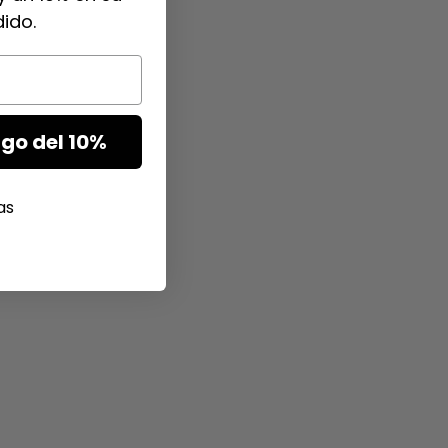
ido.
go del 10%
as