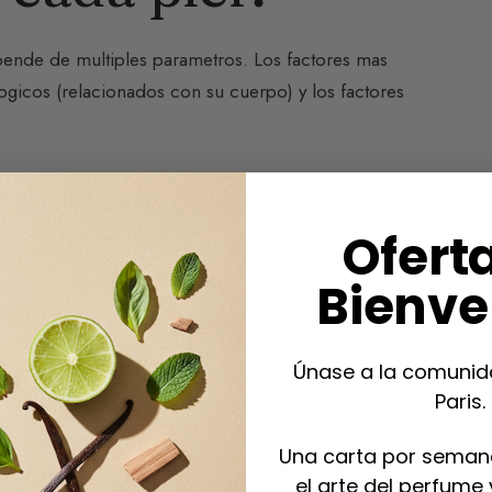
pende de multiples parametros. Los factores mas
ologicos (relacionados con su cuerpo) y los factores
 y biologicos
Ofert
Bienve
 ya que se adhieren a los lipidos de la epidermis.
fume.**
Únase a la comunid
Paris.
dia y aplique regularmente una crema hidratante
lsacion antes de vaporizar. Esta tecnica, llamada
Una carta por seman
el arte del perfume 