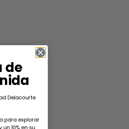
a de
nida
ad Delacourte
a para explorar
y un 10% en su