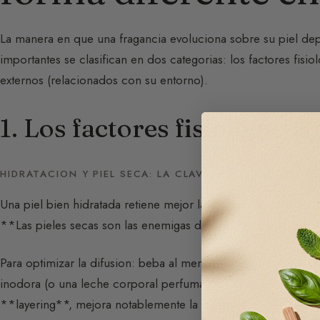
La manera en que una fragancia evoluciona sobre su piel de
importantes se clasifican en dos categorias: los factores fisi
externos (relacionados con su entorno).
1. Los factores fisiologicos
HIDRATACION Y PIEL SECA: LA CLAVE DE LA DURACION
Una piel bien hidratada retiene mejor las moleculas olfativas,
**Las pieles secas son las enemigas de la duracion del per
Para optimizar la difusion: beba al menos 1 litro de agua al 
inodora (o una leche corporal perfumada) en los puntos de pu
**layering**, mejora notablemente la duracion del perfume.