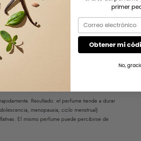
primer ped
Email
ebo). Una piel flexible y equilibrada favorece la
a o un pH demasiado acido puede alterar el olor
Obtener mi códi
ada (Eau de Parfum o Extracto a partir del 20%)
No, graci
 rapidamente. Resultado: el perfume tiende a durar
dolescencia, menopausia, ciclo menstrual)
olfativas. El mismo perfume puede percibirse de