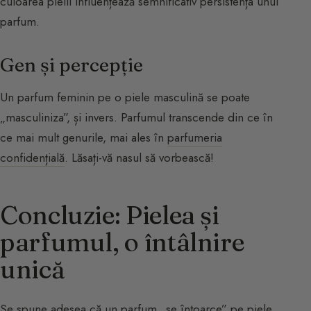
culoarea pielii influențează semnificativ persistența unui
parfum.
Gen și percepție
Un parfum feminin pe o piele masculină se poate
„masculiniza”, și invers. Parfumul transcende din ce în
ce mai mult genurile, mai ales în
parfumeria
confidențială
. Lăsați-vă nasul să vorbească!
Concluzie: Pielea și
parfumul, o întâlnire
unică
Se spune adesea că un parfum „se întoarce” pe piele.