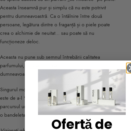
Aceasta înseamnă pur și simplu că nu este potrivit
pentru dumneavoastră. Ca o întâlnire între două
persoane, legătura dintre o fraganță și o piele poate
crea o alchimie de neuitat… sau poate să nu
funcționeze deloc.
Aceasta nu pune sub semnul întrebării calitatea
parfumului, ci doar compatibilitatea sa cu epidermul
dumneavoastră.
Singurul mod de a ști dacă un parfum vi se potrivește
este de a-l **încerca pe pielea dumneavoastră** pe
parcursul unei zile întregi înainte de a-l adopta, și nu pe
o bandeleta de testare.
Ofertă de
Vizionați ghidul nostru pentru a optimiza alchimia: