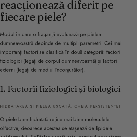
reacționează diferit pe
fiecare piele?
Modul în care o fraganță evoluează pe pielea
dumneavoastră depinde de multipli parametri. Cei mai
importanți factori se clasifică în două categorii: factori
fiziologici (legați de corpul dumneavoastră) și factori
externi (legați de mediul înconjurător).
1. Factorii fiziologici și biologici
HIDRATAREA ȘI PIELEA USCATĂ: CHEIA PERSISTENȚEI
O piele bine hidratată reține mai bine moleculele
olfactive, deoarece acestea se atașează de lipidele
epidermului. **Pielea uscată este inamicul persistenței