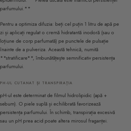
parfumului.**
Pentru a optimiza difuzia: beți cel puțin 1 litru de apă pe
zi și aplicați regulat o cremă hidratantă inodoră (sau o
loțiune de corp parfumată) pe punctele de pulsație
înainte de a pulveriza. Această tehnică, numită
**stratificare**, îmbunătățește semnificativ persistența
parfumului.
PH-UL CUTANAT ȘI TRANSPIRAȚIA
pH-ul este determinat de filmul hidrolipidic (apă +
sebum). O piele suplă și echilibrată favorizează
persistența parfumului. În schimb, transpirația excesivă
sau un pH prea acid poate altera mirosul fraganței.