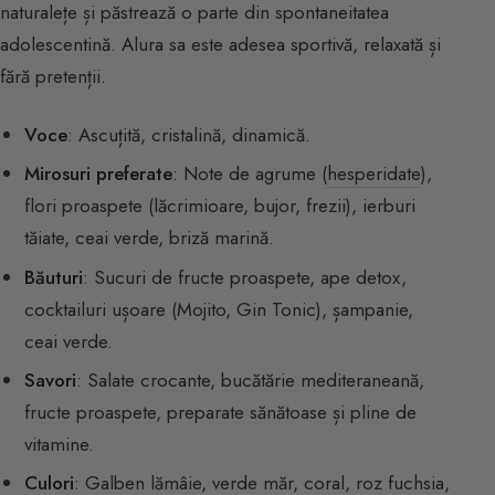
naturalețe și păstrează o parte din spontaneitatea
adolescentină. Alura sa este adesea sportivă, relaxată și
fără pretenții.
Voce
: Ascuțită, cristalină, dinamică.
Mirosuri preferate
: Note de agrume (
hesperidate
),
flori proaspete (lăcrimioare, bujor, frezii), ierburi
tăiate, ceai verde, briză marină.
Băuturi
: Sucuri de fructe proaspete, ape detox,
cocktailuri ușoare (Mojito, Gin Tonic), șampanie,
ceai verde.
Savori
: Salate crocante, bucătărie mediteraneană,
fructe proaspete, preparate sănătoase și pline de
vitamine.
Culori
: Galben lămâie, verde măr, coral, roz fuchsia,