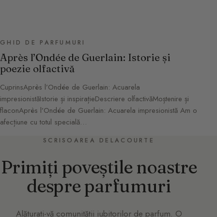
GHID DE PARFUMURI
Après l’Ondée de Guerlain: Istorie și
poezie olfactivă
CuprinsAprès l’Ondée de Guerlain: Acuarela
impresionistăIstorie și inspirațieDescriere olfactivăMoștenire și
flaconAprès l’Ondée de Guerlain: Acuarela impresionistă Am o
afecțiune cu totul specială…
SCRISOAREA DELACOURTE
Primiți poveștile noastre
despre parfumuri
Alăturați-vă comunității iubitorilor de parfum. O