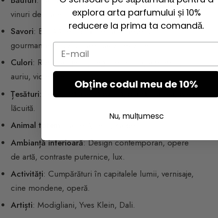
explora arta parfumului și 10%
vinuri de mare clasă.
reducere la prima ta comandă.
Savori
: Bucătărie condimentată, deserturi
gourmande și sofisticate, savori exotice.
Email
Culori
: Roșu sângeriu, negru profund, alb optic,
auriu, violet electric.
Obține codul meu de 10%
Țesături
: Satin, mătase sălbatică, blană, catifea, piele
lăcuită.
Nu, mulțumesc
Animal totem
: Panteră, felin, șarpe.
Ambianță interioară
: Design contemporan, opere
de artă, contraste puternice, lux.
Activități
: Cumpărături în capitalele lumii, vernisaje,
cine mondene, operă.
Artiști
: Modigliani, Yves Klein, Dali.