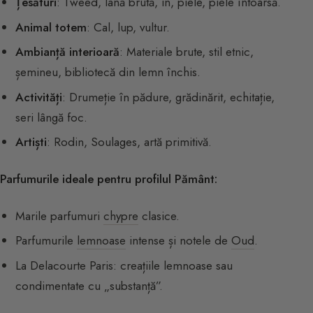
Țesături
: Tweed, lână brută, in, piele, piele întoarsă.
Animal totem
: Cal, lup, vultur.
Ambianță interioară
: Materiale brute, stil etnic,
șemineu, bibliotecă din lemn închis.
Activități
: Drumeție în pădure, grădinărit, echitație,
seri lângă foc.
Artiști
: Rodin, Soulages, artă primitivă.
Parfumurile ideale pentru profilul Pământ:
Marile parfumuri
chypre
clasice.
Parfumurile
lemnoase
intense și notele de
Oud
.
La Delacourte Paris: creațiile lemnoase sau
condimentate cu „substanță”.