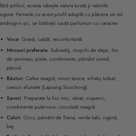
fără artificii, acesta iubește natura brută și valorile
sigure. Femeile cu acest profil adoptă cu plăcere un stil
androgrin șic, iar bărbații caută parfumuri cu caracter.
Voce
: Gravă, caldă, reconfortantă.
Mirosuri preferate
: Subradiș, mușchi de stejar, foc
de șemineu, piele, condimente, pământ umed,
paciuli.
Băuturi
: Cafea neagră, vinuri tanice, whisky turbat,
ceaiuri afumate (Lapsang Souchong).
Savori
: Preparate la foc mic, vânat, ciuperci,
condimente puternice, ciocolată neagră.
Culori
: Ocru, pământ de Siena, verde kaki, rugină,
bej.