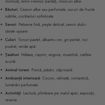
mimoză, lemn cremos (santal), moscuri albe.
Băuturi
: Ceaiuri albe sau parfumate, sucuri de fructe
subtile, cocktailuri sofisticate.
Savori
: Patiserie fină, pește delicat, savori dulci-
sărate ușoare.
Culori
: Tonuri pastel, albastru cer, gri perlat, roz
pudrat, verde apă.
Țesături
: Mătase, cașmir, angora, muselină, catifea
scurtă.
Animal totem
: Pisică, păsări, căprioară.
Ambianță interioară
: Cocon, rafinată, romantică,
lumânări parfumate.
Activități
: Lectură, plimbare pe malul apei, expoziții,
reverie.