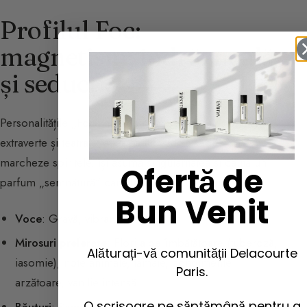
Profilul Foc:
magnetism, îndrăzneală
și seducție
Personalitățile „Foc” nu trec neobservate. Pasionate,
extraverte și teatrale, acestea iubesc să seducă și să
marcheze spiritele. Își asumă singularitatea și caută un
Ofertă de
parfum „semnătură” care lasă un siaj de neuitat.
Bun Venit
Voce
: Gravă, vibrantă, teatrală.
Mirosuri preferate
: Flori albe îmbătătoare (tuberozã,
Alăturați-vă comunității Delacourte
iasomie), note animale, tămâie, condimente
Paris.
arzătoare, vanilie intensă.
O scrisoare pe săptămână pentru a
Băuturi
: Șampanie de colecție, cocktailuri exclusive,