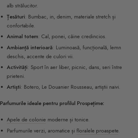
alb strălucitor.
Țesături
: Bumbac, in, denim, materiale stretch și
confortabile.
Animal totem
: Cal, ponei, câine credincios.
Ambianță interioară
: Luminoasă, funcțională, lemn
deschis, accente de culori vii.
Activități
: Sport în aer liber, picnic, dans, seri între
prieteni.
Artiști
: Botero, Le Douanier Rousseau, artiștii naivi.
Parfumurile ideale pentru profilul Prospețime:
Apele de colonie
moderne și tonice.
Parfumurile verzi, aromatice și
floralele proaspete
.