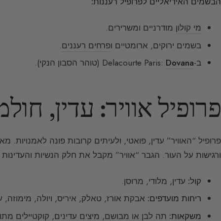
הבשמים האידיאליים לפרופיל רעננות:
מי קולון
מודרניים ומשרירים.
בשמים ירוקים, ארומטיים ו
פרחים רעננים
.
ב-Delacourte Paris:
Dovana
(טוהר הסבון הנקי).
פרופיל אוויר: עדין, חולמ
פרופיל “האוויר” עדין, פואטי, ולעיתים קרובות פונה לאמנויות. 
ורגישות על העור. הגבר “אוויר” מקבל את חלק הנשיות והעדינות 
קול:
עדין, מלודי, מרוסן.
ריחות מועדפים:
אבקת אורז, טאלק, איריס, ויולה, מימוזה, ע
משקאות:
תה לבן או מבושם, מיצים עדינים, קוקטיילים מתו