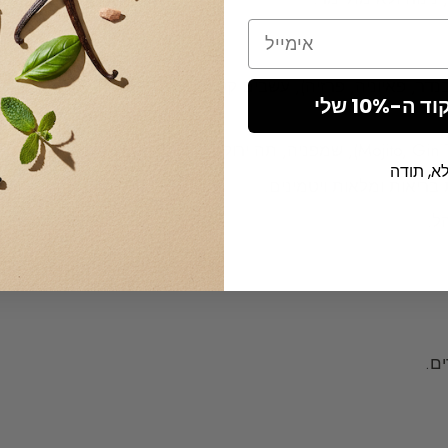
Email
נדר, פאיוניה, פרזיה), עשבים קטועים, תה ירוק,
-10% שלי
א, תודה
 בריאות ומלאות ויטמינים.
ל.
ם.