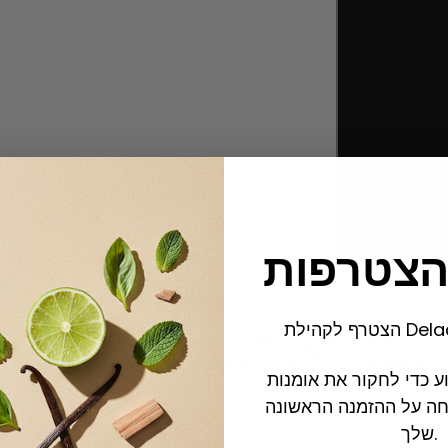
הצטרפות
Delacour.
ונטני ואנרגטי
 כדי לחקור את אומנות
א
ם ו-10% הנחה על ההזמנה הראשונה
 אוהב לצחוק, לשתף, לפתות באופן טבעי,
שלך.
נינוח ולא מתיימר.