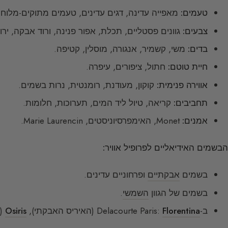
טעמים:
מאפייה עדינה, דגים עדינים, טעמים מתוקים-מלוחי
צבעים:
גוונים פסטליים, תכלת, אפור פנינה, ורוד אבקה, ירו
בדים:
משי, קשמיר, אנגורה, מוסלין, קטיפה.
חיית טוטם:
חתול, ציפורים, עיפרה.
אווירה פנימית:
קוקון, מעודנת, רומנטית, נרות בשמים.
תחביבים:
קריאה, טיול ליד המים, תערוכות, חלומות.
אמנים:
Monet, האימפרסיוניסטים, Marie Laurencin.
הבשמים האידיאליים לפרופיל אוויר:
בשמים
אבקתיים
ופרחוניים עדינים.
בשמים של הגוון
השמשי
.
ב-Delacourte Paris:
Florentina
(האיריס האבקתי),
Osiris
(צ