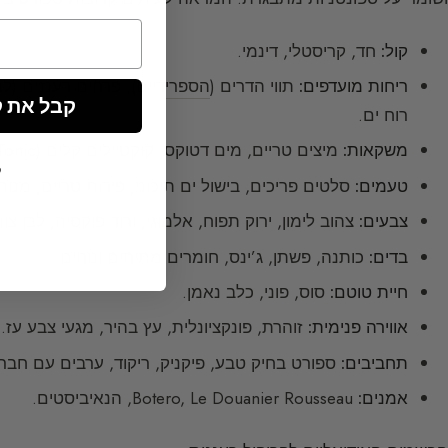
קול:
חד, קריסטלי, דינמי.
ריחות מועדפים:
תווי הדרים (
הספרידיים
), פרחים רעננים (לב
קבל את קוד ה
רוח ים.
משקאות:
מיצים טריים, מים דטוקס, קוקטיילים קלים (Mojito, Gin Tonic), שמפניה, תה ירוק.
ל
טעמים:
סלטים פריכים, בישול ים תיכוני, פירות טריים, מנות
צבעים:
צהוב לימון, ירוק תפוח, אלמוגי, ורוד פוקסיה, לבן צוה
בדים:
כותנה, פשתן, ג’ינס, חומרים מתיחים ונוחים.
חיית טוטם:
סוס, פוני, כלב נאמן.
אווירה פנימית:
זוהרת, פונקציונלית, עץ בהיר, מגעי צבע עז.
תחביבים:
ספורט בחיק טבע, פיקניק, ריקוד, ערבים עם חברי
אמנים:
Botero, Le Douanier Rousseau, הנאיביסטים.