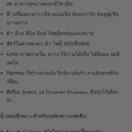
สด อาหารสุขภาพและมีวิตามิน
สี:
เหลืองมะนาว เขียวแอปเปิล ส้มปะการัง ชมพูฟูเชีย
ขาวสว่าง
ผ้า:
ฝ้าย ลินิน ยีนส์ วัสดุยืดหยุ่นและสบาย
สัตว์ในดวงชะตา:
ม้า โพนี่ สุนัขซื่อสัตย์
บรรยากาศภายใน:
สว่าง ใช้งานได้จริง ไม้สีอ่อน จุดสี
สดใส
กิจกรรม:
กีฬากลางแจ้ง ปิกนิก เต้นรำ งานสังสรรค์กับ
เพื่อน
ศิลปิน:
Botero, Le Douanier Rousseau, ศิลปะไร้เดียง
สา
น้ำหอมที่เหมาะสำหรับบุคลิกความสดชื่น:
Eau de Cologne
สมัยใหม่และกระปรี้กระเปร่า