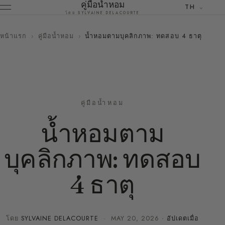
คู่มือน้ำหอม
TH
โดย SYLVAINE DELACOURTE
หน้าแรก
›
คู่มือน้ำหอม
›
น้ำหอมตามบุคลิกภาพ: ทดสอบ 4 ธาตุ
คู่มือน้ำหอม
น้ำหอมตาม
บุคลิกภาพ: ทดสอบ
4 ธาตุ
โดย
SYLVAINE DELACOURTE
·
MAY 20, 2026
· อัปเดตเมื่อ