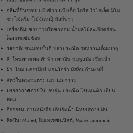
กลิ่นที่ชื่นชอบ:
แป้งข้าว แป้งเด็ก ไอริส ไวโอเล็ต มิโม
ซา ไม้ครีม (ไม้จันทน์) มัสก์ขาว
เครื่องดื่ม:
ชาขาวหรือชาหอม น้ำผลไม้ละเอียดอ่อน
ค็อกเทลซับซ้อน
รสชาติ:
ขนมอบชั้นดี ปลาประณีต รสหวานเค็มเบาๆ
สี:
โทนพาสเทล ฟ้าฟ้า เทาเงิน ชมพูแป้ง เขียวน้ำ
ผ้า:
ไหม แคชเมียร์ แอนโกร่า มัสลิน กำมะหยี่
สัตว์ในดวงชะตา:
แมว นก กวาง
บรรยากาศภายใน:
อบอุ่น ประณีต โรแมนติก เทียน
หอม
กิจกรรม:
อ่านหนังสือ เดินริมน้ำ นิทรรศการ ฝัน
ศิลปิน:
Monet, อิมเพรสชันนิสต์, Marie Laurencin