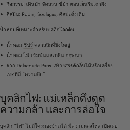
กิจกรรม:
เดินป่า จัดสวน ขี่ม้า ตอนเย็นริมเตาผิง
ศิลปิน:
Rodin, Soulages, ศิลปะดั้งเดิม
น้ำหอมที่เหมาะสำหรับบุคลิกโลกดิน:
น้ำหอม
ชิปร์
คลาสสิกที่ยิ่งใหญ่
น้ำหอม
ไม้
เข้มข้นและกลิ่น
กฤษณา
จาก Delacourte Paris: สร้างสรรค์กลิ่นไม้หรือเครื่อง
เทศที่มี “ความลึก”
บุคลิกไฟ: แม่เหล็กดึงดูด
ความกล้า และการล่อใจ
บุคลิก “ไฟ” ไม่มีใครมองข้ามได้ มีความหลงใหล เปิดเผย