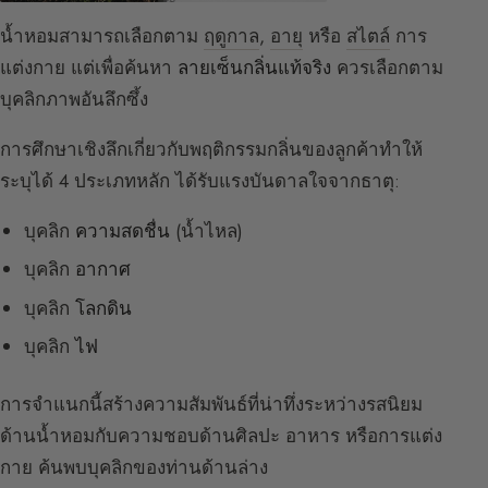
น้ำหอมสามารถเลือกตาม
ฤดูกาล
,
อายุ
หรือ
สไตล์
การ
แต่งกาย แต่เพื่อค้นหา
ลายเซ็นกลิ่นแท้จริง
ควรเลือกตาม
บุคลิกภาพอันลึกซึ้ง
การศึกษาเชิงลึกเกี่ยวกับพฤติกรรมกลิ่นของลูกค้าทำให้
ระบุได้ 4 ประเภทหลัก ได้รับแรงบันดาลใจจากธาตุ:
บุคลิก
ความสดชื่น
(น้ำไหล)
บุคลิก
อากาศ
บุคลิก
โลกดิน
บุคลิก
ไฟ
การจำแนกนี้สร้างความสัมพันธ์ที่น่าทึ่งระหว่างรสนิยม
ด้านน้ำหอมกับความชอบด้านศิลปะ อาหาร หรือการแต่ง
กาย ค้นพบบุคลิกของท่านด้านล่าง