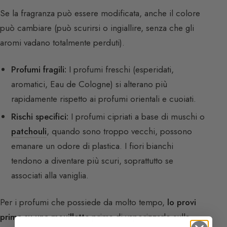
Se la fragranza può essere modificata, anche il colore
può cambiare (può scurirsi o ingiallire, senza che gli
aromi vadano totalmente perduti).
Profumi fragili:
I profumi freschi (esperidati,
aromatici, Eau de Cologne) si alterano più
rapidamente rispetto ai profumi orientali e cuoiati.
Rischi specifici:
I profumi cipriati a base di muschi o
patchouli
, quando sono troppo vecchi, possono
emanare un odore di plastica. I fiori bianchi
tendono a diventare più scuri, soprattutto se
associati alla vaniglia.
Per i profumi che possiede da molto tempo,
lo provi
prima su una mouillette
prima di vaporizzarlo sulla