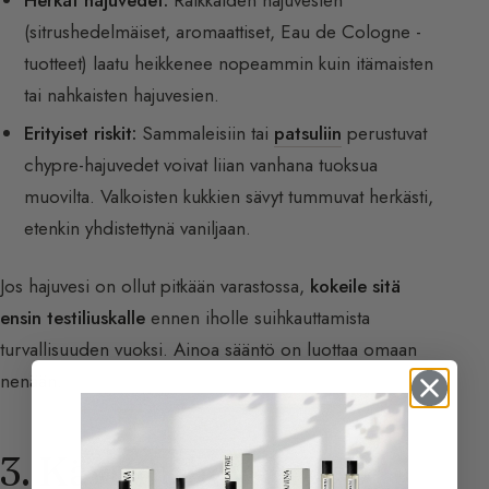
(sitrushedelmäiset, aromaattiset, Eau de Cologne -
tuotteet) laatu heikkenee nopeammin kuin itämaisten
tai nahkaisten hajuvesien.
Erityiset riskit:
Sammaleisiin tai
patsuliin
perustuvat
chypre-hajuvedet voivat liian vanhana tuoksua
muovilta. Valkoisten kukkien sävyt tummuvat herkästi,
etenkin yhdistettynä vaniljaan.
Jos hajuvesi on ollut pitkään varastossa,
kokeile sitä
ensin testiliuskalle
ennen iholle suihkauttamista
turvallisuuden vuoksi. Ainoa sääntö on luottaa omaan
nenään.
3. Käyttötiheys ja