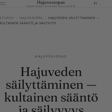
Hajuvesiopas
FI
KIRJOITTANUT SYLVAINE DELACOURTE
ETUSIVU
›
HAJUVESIOPAS
›
HAJUVEDEN SÄILYTTÄMINEN —
KULTAINEN SÄÄNTÖ JA SÄILYVYYS
HAJUVESIOPAS
Hajuveden
säilyttäminen —
kultainen sääntö
ja säilyvyys