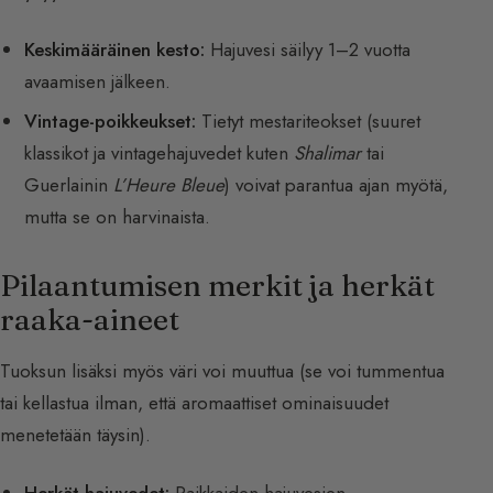
Keskimääräinen kesto:
Hajuvesi säilyy 1–2 vuotta
avaamisen jälkeen.
Vintage-poikkeukset:
Tietyt mestariteokset (suuret
klassikot ja vintagehajuvedet kuten
Shalimar
tai
Guerlainin
L’Heure Bleue
) voivat parantua ajan myötä,
mutta se on harvinaista.
Pilaantumisen merkit ja herkät
raaka-aineet
Tuoksun lisäksi myös väri voi muuttua (se voi tummentua
tai kellastua ilman, että aromaattiset ominaisuudet
menetetään täysin).
Herkät hajuvedet:
Raikkaiden hajuvesien