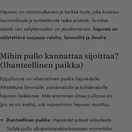
Hajuvesi on monimutkainen ja herkkä tuote, joka koostuu
luonnollisista ja synteettisistä raaka-aineista. Arvokas
sääntö sen säilyttämiseksi on yksinkertainen:
hajuvesi on
säilytettävä suojassa valolta, lämmöltä ja ilmalta
.
Mihin pullo kannattaa sijoittaa?
(Ihanteellinen paikka)
Kylpyhuone on vihamielinen paikka hajuvedelle.
Altistettuna lämmölle, päivänvalolle ja kohdevaloille
hajuvesi heikkenee. Mitä enemmän ilmaa pullossa on
(jos se on avattu), sitä nopeammin hajuvesi muuttuu.
Ihanteellinen paikka:
Hajuvedet pitävät viileydestä.
Säilytä pullo alkuperäispakkauksessaan esimerkiksi