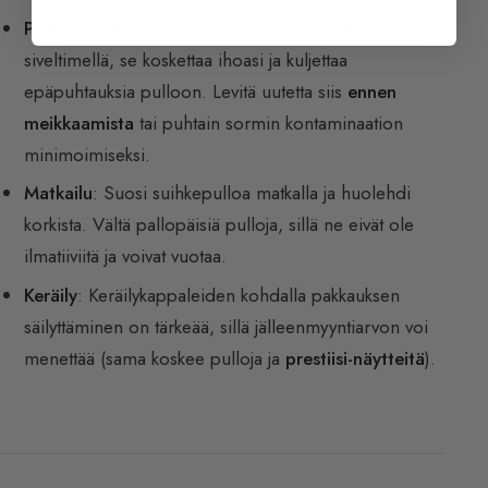
Parfyymiuute
: Jos levität tuotetta integroidulla
siveltimellä, se koskettaa ihoasi ja kuljettaa
epäpuhtauksia pulloon. Levitä uutetta siis
ennen
meikkaamista
tai puhtain sormin kontaminaation
minimoimiseksi.
Matkailu
: Suosi suihkepulloa matkalla ja huolehdi
korkista. Vältä pallopäisiä pulloja, sillä ne eivät ole
ilmatiiviitä ja voivat vuotaa.
Keräily
: Keräilykappaleiden kohdalla pakkauksen
säilyttäminen on tärkeää, sillä jälleenmyyntiarvon voi
menettää (sama koskee pulloja ja
prestiisi-näytteitä
).