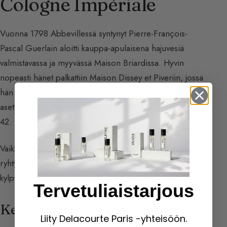
Cologne Impériale
Vuonna 1798 Abbevillessä syntynyt Pierre-François-
Pascal Guerlain aloitti kauppa-apulaisena hajuvesiä
valmistavassa ja myyvässä Maison Briardissa. Hyvin
nopeasti hänet palkattiin Maison Dissey et Piveriin, jossa
hän omaksui hajuvesien luomisen perusperiaatteet. Hän
asettui Pariisiin vuonna 1828 osoitteeseen Rue de Rivoli
42.
Vaikka aluksi suurin osa tuotteista tuotiin Englannista, hän
ryhtyi nopeasti luomaan Eau de Cologne -tuoksuja ja
kylpylävalmisteita.
Tervetuliaistarjous
Keisarinna Eugénien lääke
Liity Delacourte Paris -yhteisöön.