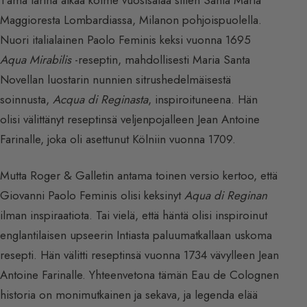
Maggioresta Lombardiassa, Milanon pohjoispuolella.
Nuori italialainen Paolo Feminis keksi vuonna 1695
Aqua Mirabilis
-reseptin, mahdollisesti Maria Santa
Novellan luostarin nunnien sitrushedelmäisestä
soinnusta,
Acqua di Reginasta
, inspiroituneena. Hän
olisi välittänyt reseptinsä veljenpojalleen Jean Antoine
Farinalle, joka oli asettunut Kölniin vuonna 1709.
Mutta Roger & Galletin antama toinen versio kertoo, että
Giovanni Paolo Feminis olisi keksinyt
Aqua di Reginan
ilman inspiraatiota. Tai vielä, että häntä olisi inspiroinut
englantilaisen upseerin Intiasta paluumatkallaan uskoma
resepti. Hän välitti reseptinsä vuonna 1734 vävylleen Jean
Antoine Farinalle. Yhteenvetona tämän Eau de Colognen
historia on monimutkainen ja sekava, ja legenda elää