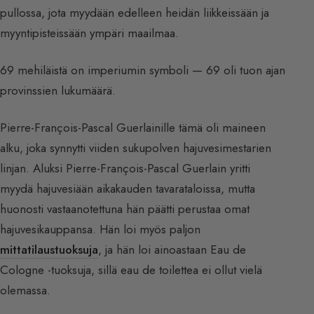
pullossa, jota myydään edelleen heidän liikkeissään ja
myyntipisteissään ympäri maailmaa.
69 mehiläistä on imperiumin symboli — 69 oli tuon ajan
provinssien lukumäärä.
Pierre-François-Pascal Guerlainille tämä oli maineen
alku, joka synnytti viiden sukupolven hajuvesimestarien
linjan. Aluksi Pierre-François-Pascal Guerlain yritti
myydä hajuvesiään aikakauden tavarataloissa, mutta
huonosti vastaanotettuna hän päätti perustaa omat
hajuvesikauppansa. Hän loi myös paljon
mittatilaustuoksuja
, ja hän loi ainoastaan Eau de
Cologne -tuoksuja, sillä eau de toilettea ei ollut vielä
olemassa.