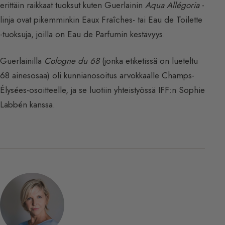
erittäin raikkaat tuoksut kuten Guerlainin
Aqua Allégoria
-
linja ovat pikemminkin Eaux Fraîches- tai Eau de Toilette
-tuoksuja, joilla on Eau de Parfumin kestävyys.
Guerlainilla
Cologne du 68
(jonka etiketissä on lueteltu
68 ainesosaa) oli kunnianosoitus arvokkaalle Champs-
Élysées-osoitteelle, ja se luotiin yhteistyössä IFF:n Sophie
Labbén kanssa.