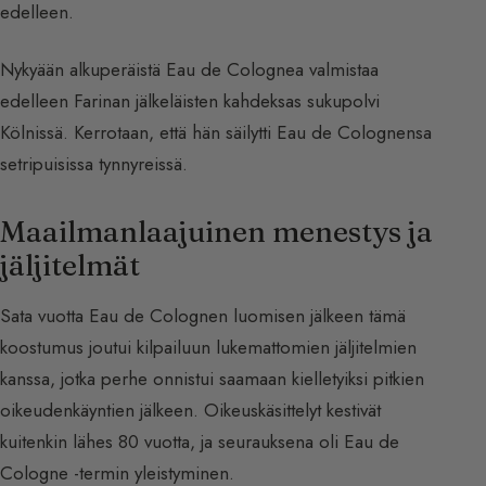
edelleen.
Nykyään alkuperäistä Eau de Colognea valmistaa
edelleen Farinan jälkeläisten kahdeksas sukupolvi
Kölnissä. Kerrotaan, että hän säilytti Eau de Colognensa
setripuisissa tynnyreissä.
Maailmanlaajuinen menestys ja
jäljitelmät
Sata vuotta Eau de Colognen luomisen jälkeen tämä
koostumus joutui kilpailuun lukemattomien jäljitelmien
kanssa, jotka perhe onnistui saamaan kielletyiksi pitkien
oikeudenkäyntien jälkeen. Oikeuskäsittelyt kestivät
kuitenkin lähes 80 vuotta, ja seurauksena oli Eau de
Cologne -termin yleistyminen.