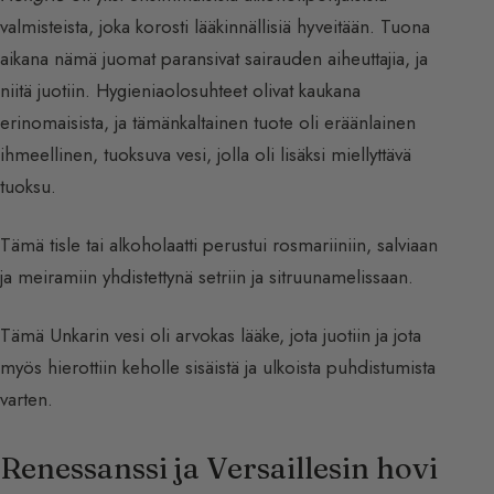
valmisteista, joka korosti lääkinnällisiä hyveitään. Tuona
aikana nämä juomat paransivat sairauden aiheuttajia, ja
niitä juotiin. Hygieniaolosuhteet olivat kaukana
erinomaisista, ja tämänkaltainen tuote oli eräänlainen
ihmeellinen, tuoksuva vesi, jolla oli lisäksi miellyttävä
tuoksu.
Tämä tisle tai alkoholaatti perustui rosmariiniin, salviaan
ja meiramiin yhdistettynä setriin ja sitruunamelissaan.
Tämä Unkarin vesi oli arvokas lääke, jota juotiin ja jota
myös hierottiin keholle sisäistä ja ulkoista puhdistumista
varten.
Renessanssi ja Versaillesin hovi