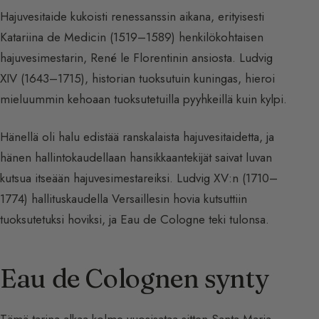
Hajuvesitaide kukoisti renessanssin aikana, erityisesti
Katariina de Medicin (1519–1589) henkilökohtaisen
hajuvesimestarin, René le Florentinin ansiosta. Ludvig
XIV (1643–1715), historian tuoksutuin kuningas, hieroi
mieluummin kehoaan tuoksutetuilla pyyhkeillä kuin kylpi.
Hänellä oli halu edistää ranskalaista hajuvesitaidetta, ja
hänen hallintokaudellaan hansikkaantekijät saivat luvan
kutsua itseään hajuvesimestareiksi. Ludvig XV:n (1710–
1774) hallituskaudella Versaillesin hovia kutsuttiin
tuoksutetuksi hoviksi, ja Eau de Cologne teki tulonsa.
Eau de Colognen synty
Tämä tarina alkaa kolme vuosisataa sitten Santa Maria