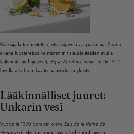
Keskiajalla tunnustettiin, että
hajuvesi
voi parantaa. Tuona
aikana luostareissa valmistettiin tislauslaitteiden avulla
lääkinnällisiä hajuvesiä,
Aqua Mirabilis
-vesiä. Vasta 1300-
luvulla alkoholin käyttö hajuvedessä yleistyi.
Lääkinnälliset juuret:
Unkarin vesi
Vuodelta 1370 peräisin oleva
Eau de la Reine de
Hongrie
oli yksi ensimmäisistä alkoholipohjaisista