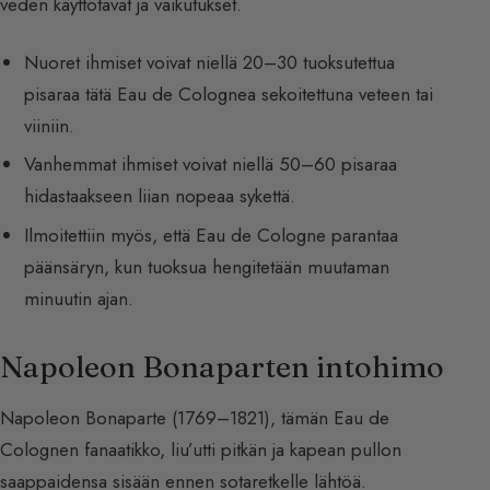
veden käyttötavat ja vaikutukset.
Nuoret ihmiset voivat niellä 20–30 tuoksutettua
pisaraa tätä Eau de Colognea sekoitettuna veteen tai
viiniin.
Vanhemmat ihmiset voivat niellä 50–60 pisaraa
hidastaakseen liian nopeaa sykettä.
Ilmoitettiin myös, että Eau de Cologne parantaa
päänsäryn, kun tuoksua hengitetään muutaman
minuutin ajan.
Napoleon Bonaparten intohimo
Napoleon Bonaparte (1769–1821), tämän Eau de
Colognen fanaatikko, liu’utti pitkän ja kapean pullon
saappaidensa sisään ennen sotaretkelle lähtöä.