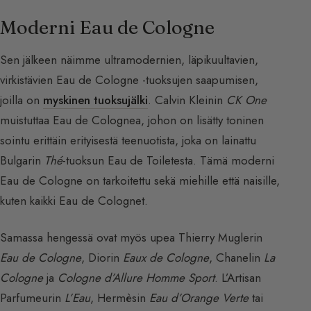
Moderni Eau de Cologne
Sen jälkeen näimme ultramodernien, läpikuultavien,
virkistävien Eau de Cologne -tuoksujen saapumisen,
joilla on
myskinen tuoksujälki
. Calvin Kleinin
CK One
muistuttaa Eau de Colognea, johon on lisätty toninen
sointu erittäin erityisestä teenuotista, joka on lainattu
Bulgarin
Thé
-tuoksun Eau de Toiletesta. Tämä moderni
Eau de Cologne on tarkoitettu sekä miehille että naisille,
kuten kaikki Eau de Colognet.
Samassa hengessä ovat myös upea Thierry Muglerin
Eau de Cologne
, Diorin
Eaux de Cologne
, Chanelin
La
Cologne
ja
Cologne d’Allure Homme Sport
. L’Artisan
Parfumeurin
L’Eau
, Hermèsin
Eau d’Orange Verte
tai