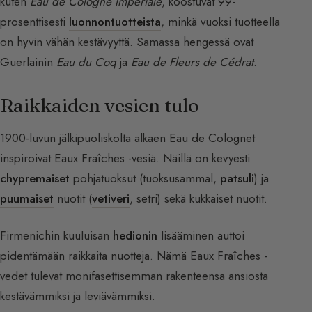
kuten
Eau de Cologne Impériale
, koostuvat 99-
prosenttisesti
luonnontuotteista
, minkä vuoksi tuotteella
on hyvin vähän kestävyyttä. Samassa hengessä ovat
Guerlainin
Eau du Coq
ja
Eau de Fleurs de Cédrat
.
Raikkaiden vesien tulo
1900-luvun jälkipuoliskolta alkaen Eau de Colognet
inspiroivat Eaux Fraîches -vesiä. Näillä on kevyesti
chypremaiset
pohjatuoksut (tuoksusammal,
patsuli
) ja
puumaiset
nuotit (
vetiveri
, setri) sekä kukkaiset nuotit.
Firmenichin kuuluisan
hedionin
lisääminen auttoi
pidentämään raikkaita nuotteja. Nämä Eaux Fraîches -
vedet tulevat monifasettisemman rakenteensa ansiosta
kestävämmiksi ja leviävämmiksi.