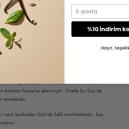
Email
n Doğuşu
%10 indirim k
dia’daki Santa Maria Maggiore’de açılan bir
Santa Novella manastırının rahibelerinin
Hayır, teşek
at etti:
Acqua di Regina
. Bu reçetesini 1709’da
göre Giovanni Paolo Feminis,
Aqua di Regina
‘yı
n bir İngiliz subayı tarafından kendisine iletilen
n Antoine Farina’ya aktarmıştır. Özetle bu Eau de
m etmektedir.
i nesli tarafından Köln’de hâlâ üretilmektedir; Eau
öylenir.