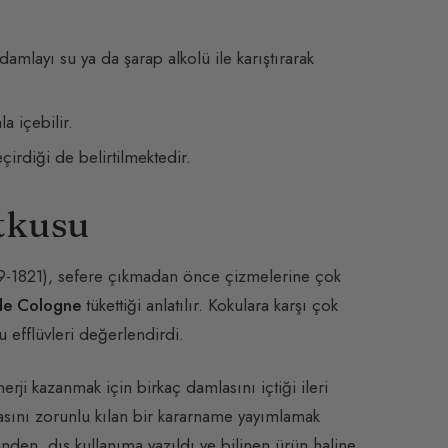
layı su ya da şarap alkolü ile karıştırarak
a içebilir.
irdiği de belirtilmektedir.
tkusu
-1821), sefere çıkmadan önce çizmelerine çok
 de Cologne
tükettiği anlatılır. Kokulara karşı çok
 efflüvleri değerlendirdi.
i kazanmak için birkaç damlasını içtiği ileri
masını zorunlu kılan bir kararname yayımlamak
nden, dış kullanıma yazıldı ve bilinen ürün haline