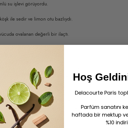
mlü su işlevi görüyordu.
öşk ile sedir ve limon otu bazlıydı.
ücuda ovalanan değerli bir ilaçtı.
ayı
rfümörü René le Florentin sayesinde başta
Hoş Geldini
IV. Louis (1643-1715), banyo almak yerine parfümlü
Delacourte Paris topl
döneminde eldivenler üretenlere parfümcü unvanını
Parfüm sanatını ke
s Sarayı parfümlü saray olarak anılacak ve Eau de
haftada bir mektup ve 
%10 indir