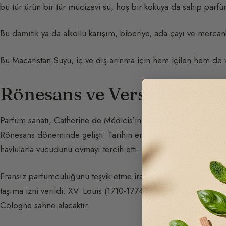
bu tür ürün bir tür mucizevi su, hoş bir kokuya da sahip parfü
Bu damıtık ya da alkollü karışım, biberiye, ada çayı ve mercank
Bu Macaristan Suyu, iç ve dış arınma için hem içilen hem de v
Rönesans ve Versailles Sar
Parfüm sanatı, Catherine de Médicis’in (1519-1589) kişisel pa
Rönesans döneminde gelişti. Tarihin en parfümlü kralı olan X
havlularla vücudunu ovmayı tercih etti.
Fransız parfümcülüğünü teşvik etme iradesi sergiledi; onun 
taşıma izni verildi. XV. Louis (1710-1774) döneminde Versaille
Cologne sahne alacaktır.