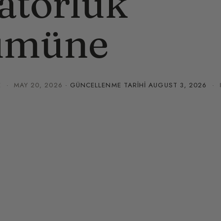
atorluk
ümüne
E
·
MAY 20, 2026
· GÜNCELLENME TARIHI
AUGUST 3, 2026
· 8