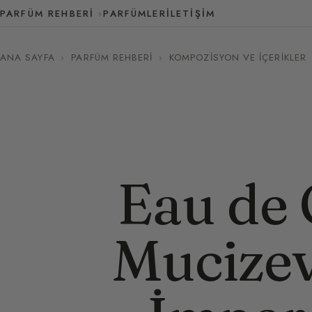
PARFÜM REHBERI
PARFÜMLER
İLETIŞIM
ANA SAYFA
›
PARFÜM REHBERI
›
KOMPOZISYON VE İÇERIKLER
Eau de 
Mucizev