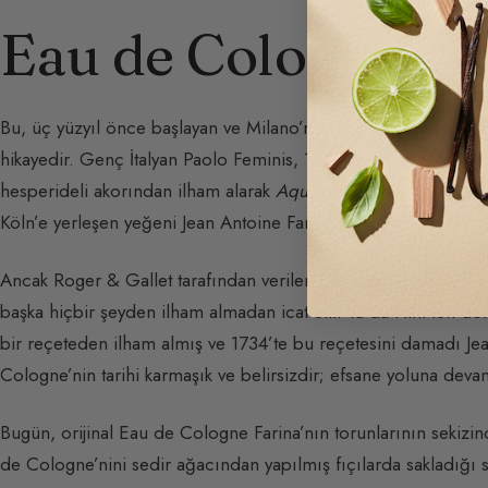
Eau de Cologne’ni
Bu, üç yüzyıl önce başlayan ve Milano’nun kuzeyindeki Lombar
hikayedir. Genç İtalyan Paolo Feminis, 1695’te belki de Maria 
hesperideli akorından ilham alarak
Aqua Mirabilis
reçetesini ic
Köln’e yerleşen yeğeni Jean Antoine Farina’ya aktarmış olabilir.
Ancak Roger & Gallet tarafından verilen başka bir versiyona 
başka hiçbir şeyden ilham almadan icat etti. Ya da Hint’ten döne
bir reçeteden ilham almış ve 1734’te bu reçetesini damadı Jea
Cologne’nin tarihi karmaşık ve belirsizdir; efsane yoluna deva
Bugün, orijinal Eau de Cologne Farina’nın torunlarının sekizinc
de Cologne’nini sedir ağacından yapılmış fıçılarda sakladığı s