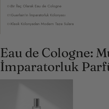
Bir İlaç Olarak Eau de Cologne
Guerlain’in İmparatorluk Kölonyası
Klasik Kölonyadan Modern Taze Sulara
Eau de Cologne: Mu
İmparatorluk Par