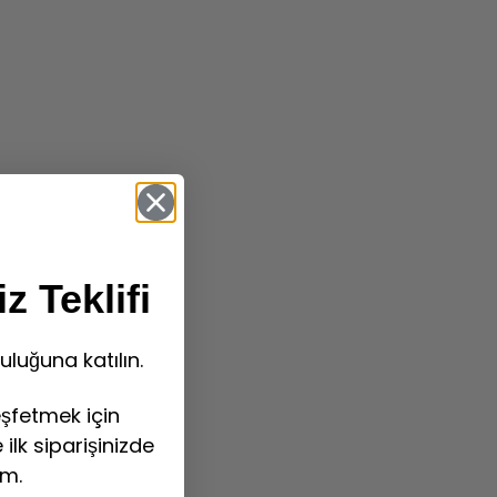
z Teklifi
uluğuna katılın.
şfetmek için
ilk siparişinizde
im.