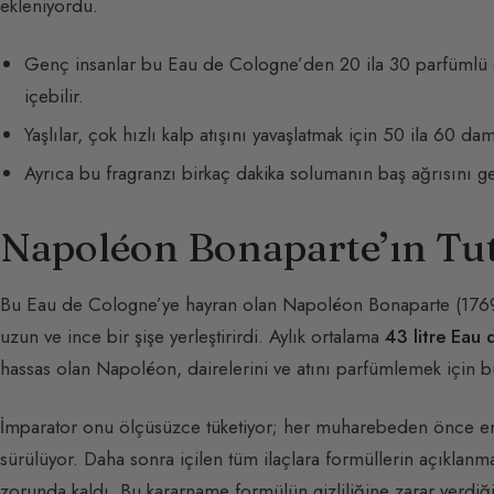
ekleniyordu.
Genç insanlar bu Eau de Cologne’den 20 ila 30 parfümlü dam
içebilir.
Yaşlılar, çok hızlı kalp atışını yavaşlatmak için 50 ila 60 daml
Ayrıca bu fragranzı birkaç dakika solumanın baş ağrısını geç
Napoléon Bonaparte’ın Tu
Bu Eau de Cologne’ye hayran olan Napoléon Bonaparte (1769
uzun ve ince bir şişe yerleştirirdi. Aylık ortalama
43 litre Eau
hassas olan Napoléon, dairelerini ve atını parfümlemek için bu
İmparator onu ölçüsüzce tüketiyor; her muharebeden önce enerj
sürülüyor. Daha sonra içilen tüm ilaçlara formüllerin açıklan
zorunda kaldı. Bu kararname formülün gizliliğine zarar verdiği