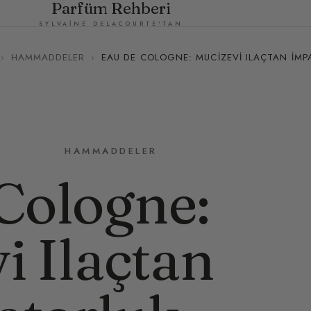
Parfüm Rehberi
SYLVAINE DELACOURTE'TAN
›
HAMMADDELER
›
EAU DE COLOGNE: MUCIZEVI ILAÇTAN İM
HAMMADDELER
Cologne:
i Ilaçtan