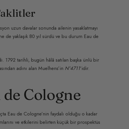
aklitler
syon uzun davalar sonunda ailenin yasaklatmayı
 yine de yaklaşık 80 yıl sürdü ve bu durum Eau de
. 1792 tarihli, bugün hâlâ satılan başka ünlü bir
rasından adını alan Muelhens’in
N°4711
‘idir.
u de Cologne
gıçta Eau de Cologne’nin faydalı olduğu o kadar
larını ve etkilerini belirten küçük bir prospektüs