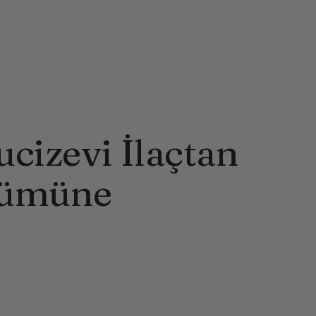
cizevi İlaçtan
fümüne