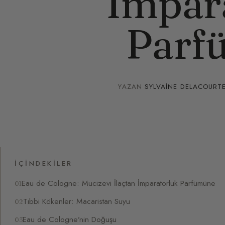
İmpar
Parf
YAZAN
SYLVAINE DELACOURT
İÇINDEKILER
Eau de Cologne: Mucizevi İlaçtan İmparatorluk Parfümüne
Tıbbi Kökenler: Macaristan Suyu
Eau de Cologne’nin Doğuşu